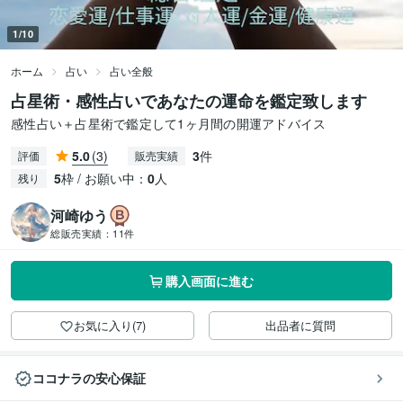
1/10
ホーム
占い
占い全般
占星術・感性占いであなたの運命を鑑定致します
感性占い＋占星術で鑑定して1ヶ月間の開運アドバイス
5.0
(3)
3
件
評価
販売実績
5
枠 / お願い中：
0
人
残り
河崎ゆう
総販売実績：
11件
購入画面に進む
お気に入り(7)
出品者に質問
ココナラの安心保証