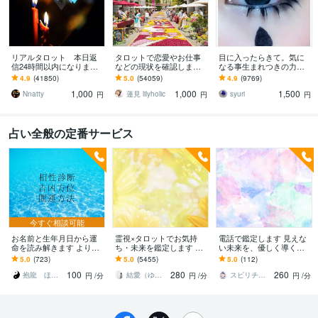
リアルタロット 本日返
タロットで恋愛やお仕事
目に入ったらきて。気に
信24時間以内になります
などの現状を確認します
なる事生まれつきの力で
❤︎タイトルをご確認くださ
アドバイスもしっかりお
視ます 視ましょう恋愛や
4.9
(41850)
5.0
(54059)
4.9
(9769)
い❤︎
届けしますので安心して
仕事などこの先など
1,000
1,000
1,500
ください♡
Nnatty
蓮見 lilyholic
syuri
円
円
円
占い全般の定番サービス
今すぐ相談可能
お名前と生年月日から運
霊視×タロットでお気持
電話で鑑定します 見えな
命を読み解きます より良
ち・未来を鑑定します モ
い未来を、優しく導く霊
い人生へとお導きするお
ヤモヤを解消して、心地
視鑑定
5.0
(723)
5.0
(5455)
5.0
(112)
手伝いをさせていただき
良い毎日に(ヒーリングサ
100
280
260
ます。
ポート付）
抱龍 ほうりゅう
結愛（ゆあ）
スピリチュアルナース♡さら
円
/分
円
/分
円
/分