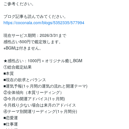
ご参考ください。

https://coconala.com/blogs/5352335/577994
現在サービス期間：2026/3/31まで

感性占い500円で鑑定致します。

※BGMは付きません。

★感性占い：1000円＋オリジナル癒しBGM

①総合鑑定結果

■本質

■現在の欲求とバランス

■運気予報(1ヶ月間の運気の流れと開運テーマ)

②全体傾向（本質リーディング）

③今月の開運アドバイス(1ヶ月間)

今月残り少ない場合は来月のアドバイス

④テーマ別開運リーディング(1ヶ月間分)

■恋愛運

■仕事運
