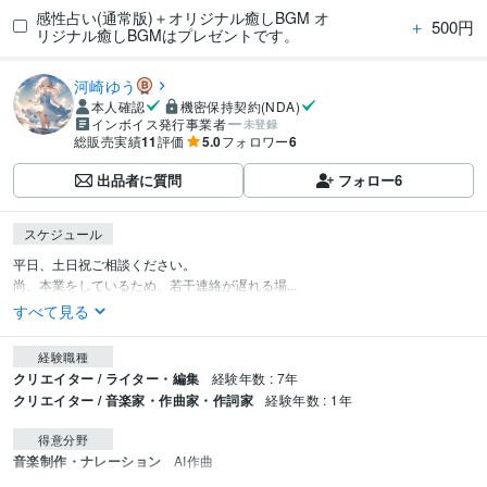
感性占い(通常版)＋オリジナル癒しBGM オ
＋
500円
リジナル癒しBGMはプレゼントです。
河崎ゆう
本人確認
機密保持契約(NDA)
インボイス発行事業者
未登録
総販売実績
11
評価
5.0
フォロワー
6
出品者に質問
フォロー
6
スケジュール
平日、土日祝ご相談ください。

尚、本業をしているため、若干連絡が遅れる場...
すべて見る
経験職種
クリエイター / ライター・編集
経験年数 : 7年
クリエイター / 音楽家・作曲家・作詞家
経験年数 : 1年
得意分野
音楽制作・ナレーション
AI作曲