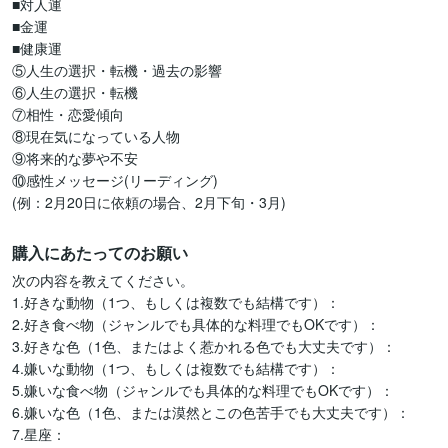
■対人運

■金運

■健康運

⑤人生の選択・転機・過去の影響

⑥人生の選択・転機

⑦相性・恋愛傾向

⑧現在気になっている人物

⑨将来的な夢や不安

⑩感性メッセージ(リーディング)

(例：2月20日に依頼の場合、2月下旬・3月)
購入にあたってのお願い
次の内容を教えてください。

1.好きな動物（1つ、もしくは複数でも結構です）：

2.好き食べ物（ジャンルでも具体的な料理でもOKです）： 

3.好きな色（1色、またはよく惹かれる色でも大丈夫です）：

4.嫌いな動物（1つ、もしくは複数でも結構です）：

5.嫌いな食べ物（ジャンルでも具体的な料理でもOKです）：

6.嫌いな色（1色、または漠然とこの色苦手でも大丈夫です）：

7.星座：
