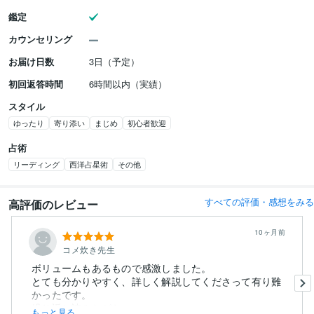
鑑定
カウンセリング
お届け日数
3日（予定）
初回返答時間
6時間以内（実績）
スタイル
ゆったり
寄り添い
まじめ
初心者歓迎
占術
リーディング
西洋占星術
その他
すべての評価・感想をみる
高評価のレビュー
10ヶ月前
コメ炊き先生
ボリュームもあるもので感激しました。
とても分かりやすく、詳しく解説してくださって有り難
かったです。
繰り返し読みながら...
もっと見る