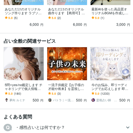
あなただけのオリジナル
あなただけのオリジナル
最新AIを使った高品質オ
ソング作ります ラブソン
曲作ります 【商用可】ア
リジナルBGMを作成しま
グ!アニメソング!記念日ソ
イドルソング等も作れま
す マスタリング処理で、
5.0
(5)
5.0
(2)
5.0
(1)
ング！アイドルソング等
す。
高品質なBGMをお届けし
6,000
6,000
3,000
に
ます。
円
円
円
占い全般の関連サービス
5問⭐yes/no鑑定します チ
一流子供鑑定【お子様の
今のお悩み、即リーディ
ャネリングで個人情報不
才能や将来】を霊視しま
ングでお応えします 即日
要で視ます♪
す お子様の気持ちや適職
鑑定 今すぐ知りたい。
5.0
(180)
5.0
(3)
5.0
(1233)
などを占い、未来の可能
だからこそ、すぐ占いま
500
500
500
性を最大限に広げる
す
夢向 ルミナ
パトラ｜一流の霊視鑑定
霊視占い師 まる
円
円
円
よくある質問
・感性占いとは何ですか？