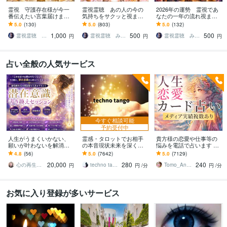
霊視 守護存在様が今一
霊視霊聴 あの人の今の
2026年の運勢 霊視であ
番伝えたい言葉届けます
気持ちをサクッと視ます
なたの一年の流れ視ます
不安な時・迷っている
即日鑑定 ― 言葉になら
即日鑑定 これから始ま
5.0
(130)
5.0
(803)
5.0
(132)
時・理由がわからず苦し
ない心の声を聴き取りま
る一年、何が起きて・何
1,000
500
500
い時に
す ―
が変わるのか
霊視霊聴 みんみ
霊視霊聴 みんみ
霊視霊聴 みんみ
円
円
円
占い全般の人気サービス
今すぐ相談可能
予約受付中
人生がうまくいかない、
霊感・タロットでお相手
貴方様の恋愛や仕事等の
願いが叶わないを解消し
の本音現状未来を深く視
悩みを電話で占います タ
ます 現実を変えるために
ます 恋愛・仕事・家族・
ロットカード、オラクル
4.8
(56)
5.0
(7642)
5.0
(7129)
努力したのに、自力では
人間関係の本質を見抜き
カード、ルノルマンカー
20,000
280
240
もう無理と感じている
スピード解決へ
ドを使用します
心の再生セラピスト YASUKO
techno tango
Tomo_Angel7
円
円
/分
円
/分
お気に入り登録が多いサービス