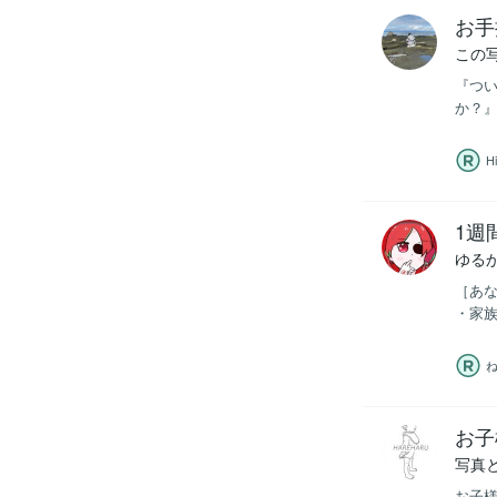
お手
この
『つい
か？』
Hi
1週
ゆる
［あな
・家族
お子
写真
お子様