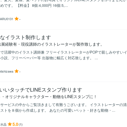
です。 【料金】 8個:4,000円 16個:5,...
-
ARU0131
Pなイラスト制作します
出展経験有・現役講師のイラストレーターが製作致します。
で活躍中のイラスト講師兼 フリーイラストレーターがPOPで親しみやすいイ
小説、フリーペーパー等 出版物に幅広く対応致します。 ...
-
Nishizawa
いいタッチでLINEスタンプ作ります
ト・オリジナルキャラクター・動物をLINEスタンプに！
サービスの中からご覧頂きまして有難うございます。 イラストレーターの清水
ストを８個から作成します。 あなたの可愛いペット・好きな動物・...
5.0
清水晶
(1)