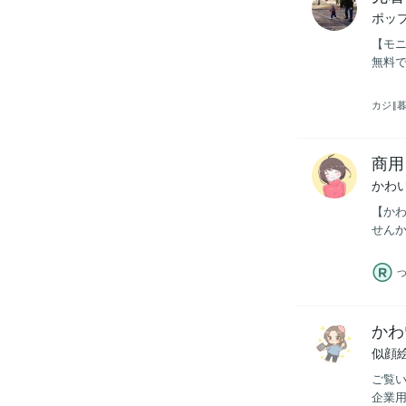
ポッ
【モニ
無料で
カジ‖
商用
かわ
【かわ
せんか
かわ
似顔
ご覧い
企業用