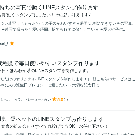
持ちの写真で動くLINEスタンプ作ります
写真“動くスタンプ”にしたい！その願い叶えます♪
つい連写しちゃった“うちの子のかわいすぎる瞬間”…削除できないその写真
 ✦連写で撮った可愛い瞬間、捨てられずに保存している ✦愛犬や子供...
-
rari_6
間程度で毎日使いやすいスタンプ作ります
かわ・ほんわか系のLINEスタンプを制作します。
ただけのオリジナルLINEスタンプを制作します！］ ◎こちらのサービスは
や友人の誕生日プレゼントに渡したい ・大切な記念日に...
5.0
ねしちご。 イラストレーターと占い
(1)
様、愛ペットのLINEスタンプお作りします
と文言の組み合わせすべて丸投げでもOK！お任せ下さい！
、愛犬、愛猫、愛ペットのお写真でオリジナルLINEスタンプを作りませんか