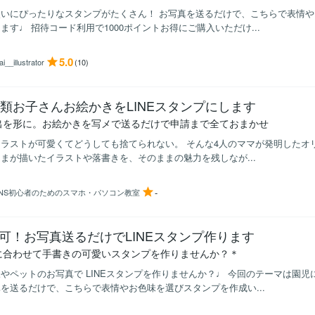
使いにぴったりなスタンプがたくさん！ お写真を送るだけで、こちらで表情
ます♩ 招待コード利用で1000ポイントお得にご購入いただけ...
5.0
i__illustrator
(10)
種類お子さんお絵かきをLINEスタンプにします
出を形に。お絵かきを写メで送るだけで申請まで全ておまかせ
ラストが可愛くてどうしても捨てられない。 そんな4人のママが発明したオリ
まが描いたイラストや落書きを、そのままの魅力を残しなが...
-
SNS初心者のためのスマホ・パソコン教室
可！お写真送るだけでLINEスタンプ作ります
に合わせて手書きの可愛いスタンプを作りませんか？＊
やペットのお写真で LINEスタンプを作りませんか？♩ 今回のテーマは園
を送るだけで、こちらで表情やお色味を選びスタンプを作成い...