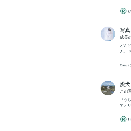
写真
成長
どんど
ん。 
Canv
愛犬
この
『うち
てオリ
Hi