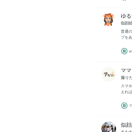
ゆる
似顔
普通の
プをあ
e
ママ
撮り
スマホ
えれば
似顔
あな