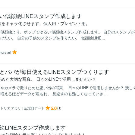
い似顔絵LINEスタンプ作成します
絵をキャラ化させます。個人用・プレゼント用。
似顔絵より、ポップでゆるい似顔絵スタンプ作成します。 自分のスタンプが
げたい。 自分の子供のスタンプを作りたい。 似顔絵LINE...
-
murs art
とパパが毎日使えるLINEスタンプつくります
ためた大切な写真、 日々のLINEで活用しませんか？
やカメラで撮りためた思い出の写真、 日々のLINEで活用しませんか？ 残し
増えるほどデータが埋もれ、 見返すのも難しくなっていき...
5.0
アトリエ アカリ｜記念日アート
(1)
絵LINEスタンプ作成します
たの似顔絵を元に楽しいスタンプを作ります！