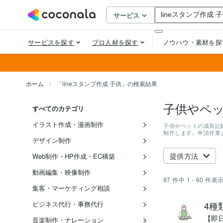
ホーム
「lineスタンプ作成 子供」の検索結果
子供やペッ
すべてのカテゴリ
イラスト作成・漫画制作
子供やペットの成長記
制作します。申請作業
デザイン制作
提供方法
Web制作・HP作成・EC構築
動画編集・映像制作
97
件中
1 - 60
件表
集客・マーケティング相談
ビジネス代行・事務代行
4種
【即
音楽制作・ナレーション