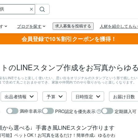
会員登録で10％割引クーポンを獲得！
トのLINEスタンプ作成をお写真からゆ
録をLINEでもっと楽しく使いたい、思い出をオリジナルのスタンプという形で残したい
まで含めて丸ごとおまかせでき、家族や仲間内でのやり取りがもっと楽しくなります。
出品者情報
予算
日時指定
お届け日数
満枠非表示
PRO認定を優先表示
定期購入可
示
類から選べる♩手書き風LINEスタンプ作ります
日可能】ペットOK！お写真を送るだけ！簡単作成♩ゆるかわ