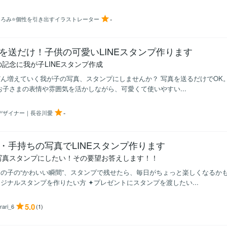
-
ひろみ⭐️個性を引き出すイラストレーター
を送だけ！子供の可愛いLINEスタンプ作ります
の記念に我が子LINEスタンプ作成
ん増えていく我が子の写真、スタンプにしませんか？ 写真を送るだけでOK
お子さまの表情や雰囲気を活かしながら、可愛くて使いやすい...
-
aデザイナー｜長谷川愛
・手持ちの写真でLINEスタンプ作ります
写真スタンプにしたい！その要望お答えします！！
の子の“かわいい瞬間”、スタンプで残せたら、毎日がちょっと楽しくなるかも
ジナルスタンプを作りたい方 ✦プレゼントにスタンプを渡したい...
5.0
rari_6
(1)