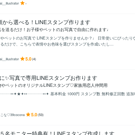
-
i__illustrator
類から選べる！LINEスタンプ作ります
真を送るだけ！お子様やペットのお写真で自由に作れます♩
やペットのお写真で LINEスタンプを作りませんか？♩ 日常使いにぴったり
るだけで、こちらで表情やお色味を選びスタンプを作成いたし...
5.0
i__illustrator
(4)
に✨写真で専用LINEスタンプお作ります
物やペットのオリジナルLINEスタンプ♡家族用恋人仲間用
┈┈┈┈••✦★✦••┈┈┈┈••✦ 基本料金 1000円 スタンプ数 無料修正回数 追加料金
5.0
こな♡39cocona
(53)
５名モニター特典有！LINEスタンプ作成します