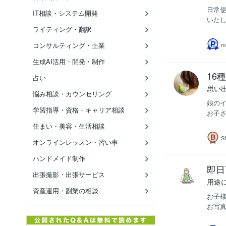
日常
IT相談・システム開発
いたし
ライティング・翻訳
ma
コンサルティング・士業
生成AI活用・開発・制作
16
占い
思い
悩み相談・カウンセリング
娘のイ
学習指導・資格・キャリア相談
お子さ
住まい・美容・生活相談
オンラインレッスン・習い事
ハンドメイド制作
即日
出張撮影・出張サービス
用途
資産運用・副業の相談
お子様
お写真