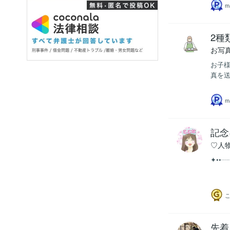
ma
2種
お写
お子様
真を送
ma
記念
♡人
✦••
こ
先着