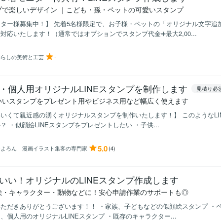
プで楽しいデザイン ｜こども・孫・ペットの可愛いスタンプ
ター様募集中！】 先着5名様限定で、お子様・ペットの「オリジナル文字追
対応いたします！（通常ではオプションでスタンプ代金➕最大2,00...
-
暮らしの美術と工芸
・個人用オリジナルLINEスタンプを制作します
見積り必
いいスタンプをプレゼント用やビジネス用など幅広く使えます
いくて親近感の湧くオリジナルスタンプを制作いたします！】 このようなLI
？ ・似顔絵LINEスタンプをプレゼントしたい ・子供...
5.0
つよろん 漫画イラスト集客の専門家
(4)
いい！オリジナルのLINEスタンプ作成します
絵・キャラクター・動物などに！安心申請作業のサポートも◎
ただきありがとうございます！！ ・家族、子どもなどの似顔絵スタンプ ・
、個人用のオリジナルLINEスタンプ ・既存のキャラクター...