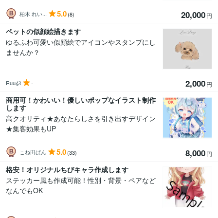
5.0
20,000
柏木 れい...
(8)
円
ペットの似顔絵描きます
ゆるふわ可愛い似顔絵でアイコンやスタンプにし
ませんか？
2,000
-
Ruu໒꒱
円
商用可！かわいい！優しいポップなイラスト制作
します
高クオリティ★あなたらしさを引き出すデザイン
★集客効果もUP
5.0
8,000
こね田ぱん
(33)
円
格安！オリジナルちびキャラ作成します
ステッカー風も作成可能！性別・背景・ペアなど
なんでもOK