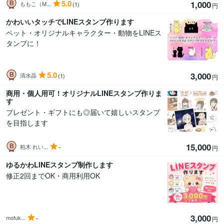
5.0
1,000
ももこ（M...
(1)
円
かわいいタッチでLINEスタンプ作ります
ペット・オリジナルキャラクター・動物をLINEス
タンプに！
5.0
3,000
清水晶
(1)
円
商用・個人用可！オリジナルLINEスタンプ作りま
す
プレゼント・ギフトにも◎届いて嬉しいスタンプ
を目指します
15,000
-
柏木 れい...
円
ゆるかわLINEスタンプ制作します
修正2回までOK・商用利用OK
3,000
-
mofuk...
円