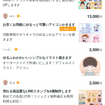
UPします♪
13,000
-
mi li...
円
お安くお気軽にゆるっと可愛いアイコンかきます
定期購入可
活動者様やオリキャラのゆるふわなアイコンを描
きます
2,500
-
にゃむ︎ ...
円
ゆるふわかわいいシンプルなイラスト描きます
オーダーメイドで作成いたします！デフォルメイ
ラスト、アイコン
2,500
-
花 歩
円
売れる高品質なLINEスタンプを8個制作します
初めての丸投げOK！リジェクト無料修正＆商用
利用も対応！