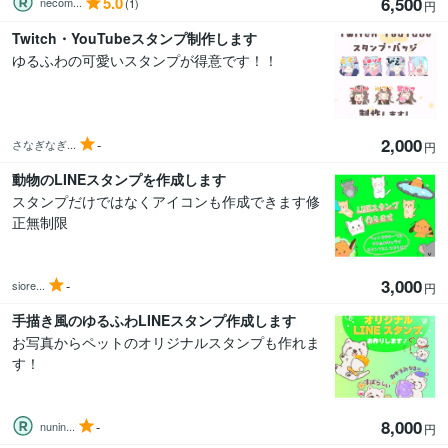
5.0
6,500
necom...
(1)
円
Twitch・YouTubeスタンプ制作します
ゆるふわの可愛いスタンプが得意です！！
2,000
-
さなぎなぎ...
円
動物のLINEスタンプを作成します
スタンプだけではなくアイコンも作成できます修
正無制限
3,000
-
siore...
円
手描き風のゆるふわLINEスタンプ作成します
お写真からペットのオリジナルスタンプも作れま
す！
8,000
-
nunin...
円