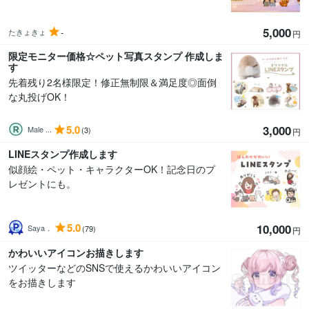
5,000
-
たきょきょ
円
限定モニター価格☆ペット写真スタンプ 作成しま
す
先着残り2名様限定！修正無制限＆満足度◎面倒
な丸投げOK！
5.0
3,000
Male ...
(3)
円
LINEスタンプ作成します
似顔絵・ペット・キャラクターOK！記念日のプ
レゼントにも。
5.0
10,000
Saya．
(79)
円
かわいいアイコンお描きします
ツイッターなどのSNSで使えるかわいいアイコン
をお描きします