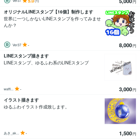
5.0
5,000
Ver37
(1)
円
オリジナルLINEスタンプ【16個】制作します
世界に一つしかないLINEスタンプを作ってみませ
んか？
8,000
-
Ver37
円
LINEスタンプ描きます
LINEスタンプ、ゆるふわ系のLINEスタンプ
3,000
-
waffl...
円
イラスト描きます
ゆるふわイラスト作成致します。
1,500
-
あき_ak...
円