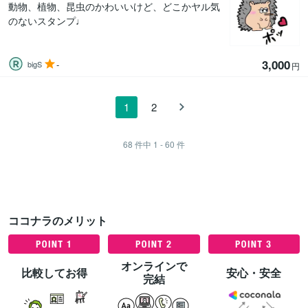
動物、植物、昆虫のかわいいけど、どこかヤル気
のないスタンプ♩
3,000
-
bigS
円
1
2
68
件中
1 - 60
件
ココナラのメリット
オンラインで
比較してお得
安心・安全
完結