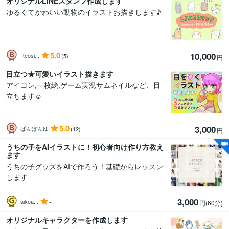
オリジナルLINEスタンプ作成します
ゆるくてかわいい動物のイラストお描きします♪
5.0
10,000
Reosi...
(5)
円
目立つ★可愛いイラスト描きます
アイコン,一枚絵,ゲーム実況サムネイルなど、目
立ちます☺︎
5.0
3,000
ぱんぽんゆ
(12)
円
うちの子をAIイラストに！初心者向け作り方教え
ます
うちの子グッズをAIで作ろう！基礎からレッスン
します
3,000
-
aikoa...
円(60分
)
オリジナルキャラクターを作成します