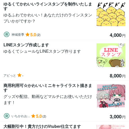
ゆるくてかわいいラインスタンプを制作いたしま
す
ゆるふわでかわいい！あなただけのラインスタン
プいかがですか？
5.0
4,000
神城亜季
(2)
円
LINEスタンプ作成します
ゆるくてシュールなLINEスタンプ作ります
8,000
-
アビっと
円
商用利用可☆かわいいミニキャライラスト描きま
す
グッズや配信、動画などマルチにお使いいただけ
ます！
5.0
3,000
いちかわお...
(2)
円
大幅割引中！貴方だけのVtuber仕立てます