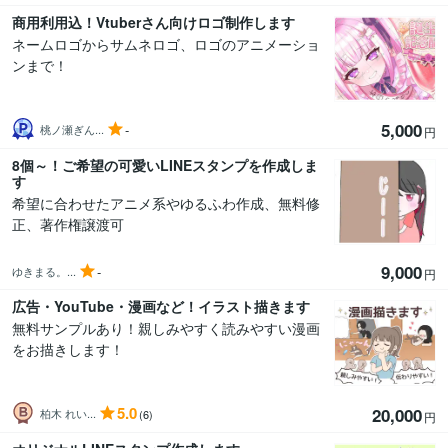
商用利用込！Vtuberさん向けロゴ制作します
ネームロゴからサムネロゴ、ロゴのアニメーショ
ンまで！
5,000
-
桃ノ瀬ぎん...
円
8個～！ご希望の可愛いLINEスタンプを作成しま
す
希望に合わせたアニメ系やゆるふわ作成、無料修
正、著作権譲渡可
9,000
-
ゆきまる。...
円
広告・YouTube・漫画など！イラスト描きます
無料サンプルあり！親しみやすく読みやすい漫画
をお描きします！
5.0
20,000
柏木 れい...
(6)
円