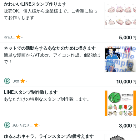
かわいいLINEスタンプ作ります
販売OK。個人様から企業様まで。ご希望に沿っ
てお作りします
5,000
-
KiraB...
円
ネットでの活動をするあなたのために描きます
簡単な漫画からVTuber、アイコン作成、似顔絵ま
で！
10,000
-
DXX
円
LINEスタンプ制作致します
あなただけの特別なスタンプ制作致します。
3,000
-
あいたむさ...
円
ゆるふわキャラ、ラインスタンプ8個考えます