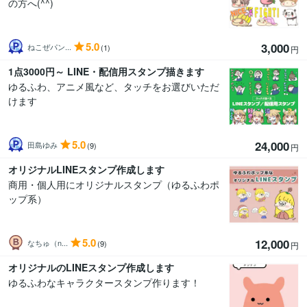
の方へ(^^)
5.0
3,000
ねこぜパン...
(1)
円
1点3000円～ LINE・配信用スタンプ描きます
ゆるふわ、アニメ風など、タッチをお選びいただ
けます
5.0
24,000
田島ゆみ
(9)
円
オリジナルLINEスタンプ作成します
商用・個人用にオリジナルスタンプ（ゆるふわポ
ップ系）
5.0
12,000
なちゅ（n...
(9)
円
オリジナルのLINEスタンプ作成します
ゆるふわなキャラクタースタンプ作ります！