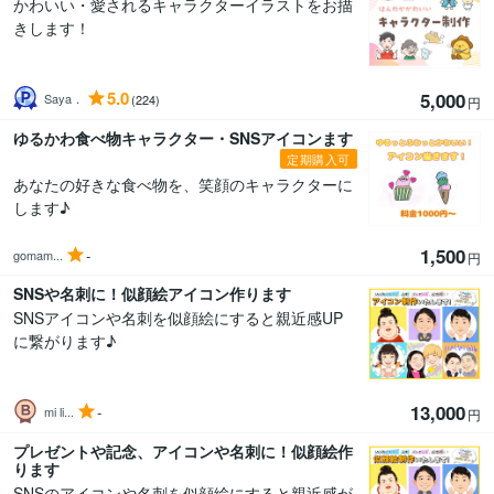
かわいい・愛されるキャラクターイラストをお描
きします！
5.0
5,000
Saya．
(224)
円
ゆるかわ食べ物キャラクター・SNSアイコンます
定期購入可
あなたの好きな食べ物を、笑顔のキャラクターに
します♪
1,500
-
gomam...
円
SNSや名刺に！似顔絵アイコン作ります
SNSアイコンや名刺を似顔絵にすると親近感UP
に繋がります♪
13,000
-
mi li...
円
プレゼントや記念、アイコンや名刺に！似顔絵作
ります
SNSのアイコンや名刺を似顔絵にすると親近感が