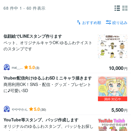
68
件中
1 - 60
件表示
おすすめ順
絞り込み
似顔絵でLINEスタンプ作ります
ペット、オリジナルキャラOK ゆるふわテイスト
のスタンプです
5.0
10,000
mai__...
(3)
円
Vtuber配信向けゆるふわSDミニキャラ描きます
商用利用OK！SNS・配信・グッズ・プレゼント
に♪可愛いSD
満枠
対応中
5.0
5,500
やややかん
(30)
円
YouTube等スタンプ、バッジ作成します
オリジナルのゆるふわスタンプ、バッジをお探し