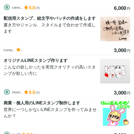
5.0
6,000
catno...
(1)
円
配信用スタンプ、絵文字やバッチの作成をします
書き方やジャンル、スタイルまで合わせて作成し
ます
3,000
-
Lovey...
円
オリジナルLINEスタンプ作ります
こんなの欲しかったを実現クオリティの高いスタ
ンプが欲しい方に
5.0
3,000
moori...
(1)
円
商業・個人用のLINEスタンプ制作します
世界に一つしかないLINEスタンプを作ってみませ
んか？