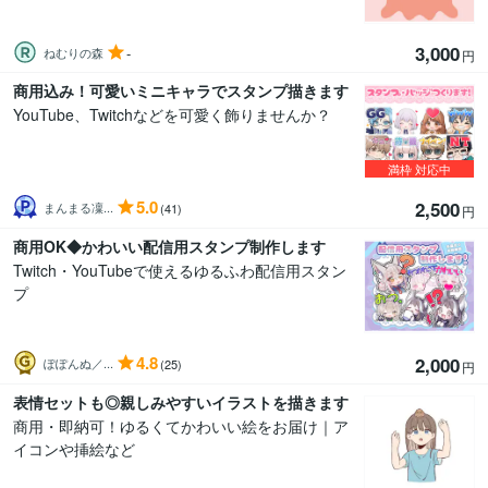
3,000
-
ねむりの森
円
商用込み！可愛いミニキャラでスタンプ描きます
YouTube、Twitchなどを可愛く飾りませんか？
満枠
対応中
5.0
2,500
まんまる凜...
(41)
円
商用OK◆かわいい配信用スタンプ制作します
Twitch・YouTubeで使えるゆるふわ配信用スタン
プ
4.8
2,000
ぽぽんぬ／...
(25)
円
表情セットも◎親しみやすいイラストを描きます
商用・即納可！ゆるくてかわいい絵をお届け｜ア
イコンや挿絵など