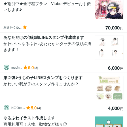
★割引中★全行程プラン！Vtuberデビューお手伝
いします♪
70,000
-
夏囲炉くゆ...
円
あなただけの似顔絵LINEスタンプ作成致ます
かわいい×ゆるふわ×あたたかいタッチの似顔絵描
きます！
5.0
6,000
mugin...
(3)
円
第２弾♪うちの子LINEスタンプをつくります
かわいい我が子のスタンプ作りませんか？
5.0
4,000
N♡Des...
(4)
円
ゆるふわイラスト作成します
商用利用可！人物、動物など様々◎