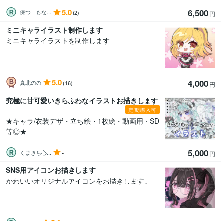
5.0
6,500
保つ もな...
(2)
円
ミニキャライラスト制作します
ミニキャライラストを制作します
5.0
4,000
真北のの
(16)
円
究極に甘可愛いきらふわなイラストお描きします
定期購入可
★キャラ/衣装デザ・立ち絵・1枚絵・動画用・SD
等◎★
5,000
-
くまきち心...
円
SNS用アイコンお描きします
かわいいオリジナルアイコンをお描きします。