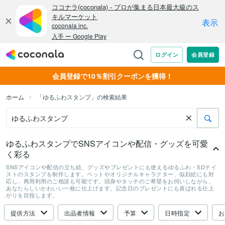
会員登録で10％割引クーポンを獲得！
ホーム
「ゆるふわスタンプ」の検索結果
ゆるふわスタンプでSNSアイコンや配信・グッズを可愛
く彩る
SNSアイコンや配信の立ち絵、グッズやプレゼントにも使えるゆるふわ・SDテイ
ストのスタンプを制作します。ペットやオリジナルキャラクター、似顔絵にも対
応し、商用利用のご相談も可能です。頭身やタッチのご希望をお伺いしながら、
あなたらしいかわいい一枚に仕上げます。記念日のプレゼントにも喜ばれる仕上
がりを目指します。
提供方法
出品者情報
予算
日時指定
お