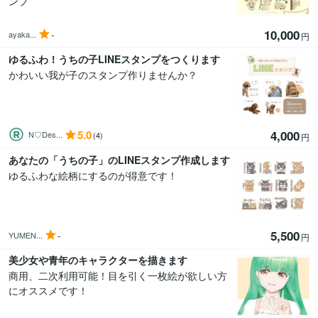
ンプ
10,000
-
ayaka...
円
ゆるふわ！うちの子LINEスタンプをつくります
かわいい我が子のスタンプ作りませんか？
5.0
4,000
N♡Des...
(4)
円
あなたの「うちの子」のLINEスタンプ作成します
ゆるふわな絵柄にするのが得意です！
5,500
-
YUMEN...
円
美少女や青年のキャラクターを描きます
商用、二次利用可能！目を引く一枚絵が欲しい方
にオススメです！