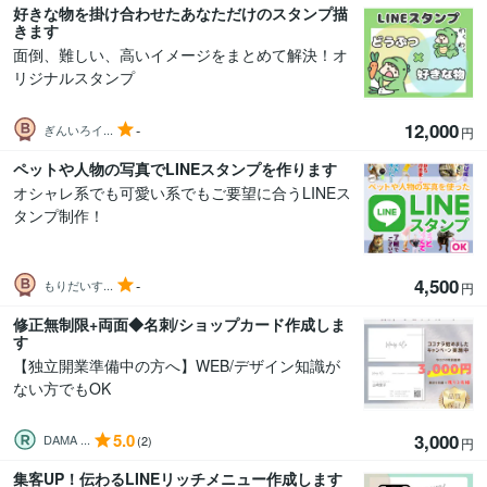
好きな物を掛け合わせたあなただけのスタンプ描
きます
面倒、難しい、高いイメージをまとめて解決！オ
リジナルスタンプ
12,000
-
ぎんいろイ...
円
ペットや人物の写真でLINEスタンプを作ります
オシャレ系でも可愛い系でもご要望に合うLINEス
タンプ制作！
4,500
-
もりだいす...
円
修正無制限+両面◆名刺/ショップカード作成しま
す
【独立開業準備中の方へ】WEB/デザイン知識が
ない方でもOK
5.0
3,000
DAMA ...
(2)
円
集客UP！伝わるLINEリッチメニュー作成します