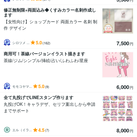
修正無制限+両面込み◆くすみカラー名刺作成し
ます
【女性向け】ショップカード 両面カラー 名刺 制
作 デザイン
5.0
7,500
シロツメ ...
(162)
円
商用可！茶線バージョンイラスト描きます
茶線/ジム/シンプル/挿絵/占い/ふわふわ/星座
5.0
6,000
モモコヤマ...
(9)
円
全て丸投げでLINEスタンプ作ります
丸投げOK！キャラデザ、セリフ案出しから申請
までサポート
4.5
8,000
エル（イラ...
(7)
円