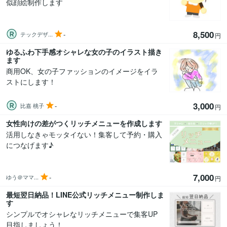
似顔絵制作します
8,500
-
テックデザ...
円
ゆるふわ下手感オシャレな女の子のイラスト描き
ます
商用OK、女の子ファッションのイメージをイラ
ストにします！
3,000
-
比嘉 桃子
円
女性向けの差がつくリッチメニューを作成します
活用しなきゃモッタイない！集客して予約・購入
につなげます♪
7,000
-
ゆう＠ママ...
円
最短翌日納品！LINE公式リッチメニュー制作しま
す
シンプルでオシャレなリッチメニューで集客UP
目指しましょう！