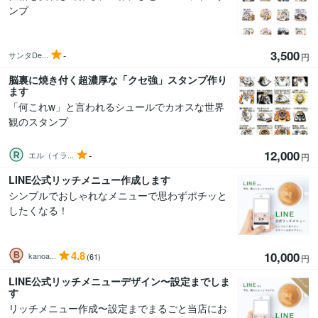
ンプ
3,500
-
サンタDe...
円
脳裏に焼き付く超濃厚な「クセ強」スタンプ作り
ます
「何これw」と言われるシュールでカオスな世界
観のスタンプ
12,000
-
エル（イラ...
円
LINE公式リッチメニュー作成します
シンプルでおしゃれなメニューで思わずポチッと
したくなる！
4.8
10,000
kanoa...
(61)
円
LINE公式リッチメニューデザイン〜設定までしま
す
リッチメニュー作成〜設定までまるごと当店にお