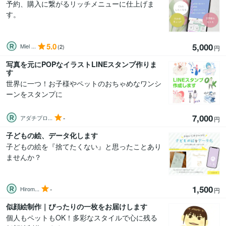
予約、購入に繋がるリッチメニューに仕上げま
す。
5.0
5,000
Miel ...
(2)
円
写真を元にPOPなイラストLINEスタンプ作りま
す
世界に一つ！お子様やペットのおちゃめなワンシ
ーンをスタンプに
7,000
-
アダチプロ...
円
子どもの絵、データ化します
子どもの絵を『捨てたくない』と思ったことあり
ませんか？
1,500
-
Hirom...
円
似顔絵制作｜ぴったりの一枚をお届けします
個人もペットもOK！多彩なスタイルで心に残る