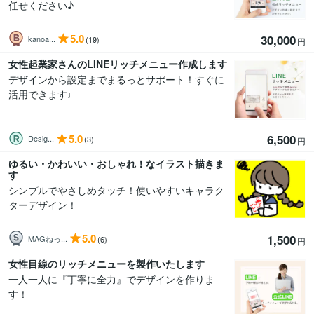
任せください♪
5.0
30,000
kanoa...
(19)
円
女性起業家さんのLINEリッチメニュー作成します
デザインから設定までまるっとサポート！すぐに
活用できます♩
5.0
6,500
Desig...
(3)
円
ゆるい・かわいい・おしゃれ！なイラスト描きま
す
シンプルでやさしめタッチ！使いやすいキャラク
ターデザイン！
5.0
1,500
MAGねっ...
(6)
円
女性目線のリッチメニューを製作いたします
一人一人に『丁寧に全力』でデザインを作りま
す！