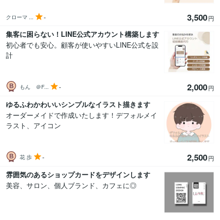
3,500
-
クローマ ...
円
集客に困らない！LINE公式アカウント構築します
初心者でも安心。顧客が使いやすいLINE公式を設
計
2,000
-
もん ＠F...
円
ゆるふわかわいいシンプルなイラスト描きます
オーダーメイドで作成いたします！デフォルメイ
ラスト、アイコン
2,500
-
花 歩
円
雰囲気のあるショップカードをデザインします
美容、サロン、個人ブランド、カフェに◎