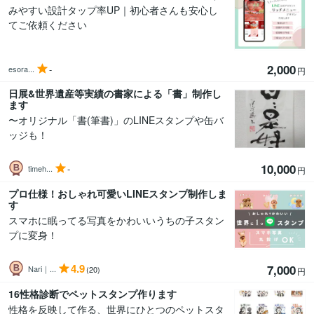
みやすい設計タップ率UP｜初心者さんも安心し
てご依頼ください
2,000
-
esora...
円
日展&世界遺産等実績の書家による「書」制作し
ます
〜オリジナル「書(筆書)」のLINEスタンプや缶バ
ッジも！
10,000
-
timeh...
円
プロ仕様！おしゃれ可愛いLINEスタンプ制作しま
す
スマホに眠ってる写真をかわいいうちの子スタン
プに変身！
4.9
7,000
Nari｜...
(20)
円
16性格診断でペットスタンプ作ります
性格を反映して作る、世界にひとつのペットスタ