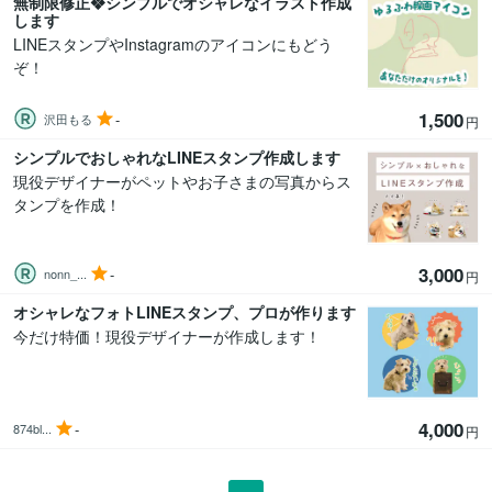
無制限修正❖シンプルでオシャレなイラスト作成
します
LINEスタンプやInstagramのアイコンにもどう
ぞ！
1,500
-
沢田もる
円
シンプルでおしゃれなLINEスタンプ作成します
現役デザイナーがペットやお子さまの写真からス
タンプを作成！
3,000
-
nonn_...
円
オシャレなフォトLINEスタンプ、プロが作ります
今だけ特価！現役デザイナーが作成します！
4,000
-
874bl...
円