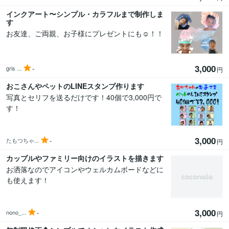
インクアート〜シンプル・カラフルまで制作しま
す
お友達、ご両親、お子様にプレゼントにも☺︎！！
3,000
-
gris ...
円
おこさんやペットのLINEスタンプ作ります
写真とセリフを送るだけです！40個で3,000円で
す！
3,000
-
たもつちゃ...
円
カップルやファミリー向けのイラストを描きます
お洒落なのでアイコンやウェルカムボードなどに
も使えます！
3,000
-
nono_...
円