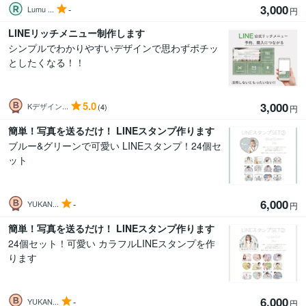
3,000
-
Lumu ...
円
LINEリッチメニュー制作します
シンプルでわかりやすいデザインで思わずポチッ
としたくなる！！
5.0
3,000
Kデザイン...
(4)
円
簡単！写真を送るだけ！ LINEスタンプ作ります
ブルー&グリーンで可愛い LINEスタンプ！24個セ
ット
6,000
-
YUKAN...
円
簡単！写真を送るだけ！ LINEスタンプ作ります
24個セット！可愛い カラフルLINEスタンプを作
ります
6,000
-
YUKAN...
円