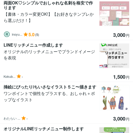
両面OK♡シンプルでおしゃれな名刺を格安で作
ります
【書体・カラー変更OK!】【お好きなテンプレか
ら選ぶだけ！】
5.0
3,000
inoyu...
(5)
円
LINEリッチメニュー作成します
オリジナルのリッチメニューでブランドイメージ
を表現
1,500
-
Kokub...
円
挿絵にぴったり❕ちいさなイラスト５こ〜描きます
ワンポイントで個性をプラスする、おしゃれ＋ポ
ップなイラスト
3,000
-
わたらい ...
円
オリジナルLINEリッチメニュー制作します