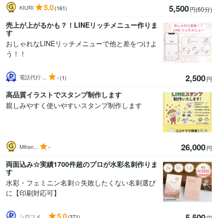
5.0
5,500
KIURI
(161)
円(60分
)
売上が上がるかも？！LINEリッチメニュー作りま
す
おしゃれなLINEリッチメニューで他と差をつけよ
う！！
2,500
-
電話代行 ...
(1)
円
高品質イラストでスタンプ制作します
親しみやすく使いやすいスタンプ制作します
26,000
-
Mihan...
円
両面込み☆実績1700件超のプロが水彩名刺作りま
す
水彩・フェミニン名刺☆失敗したくない名刺選び
に【印刷対応可】
5.0
5,500
シロツメ ...
(371)
円