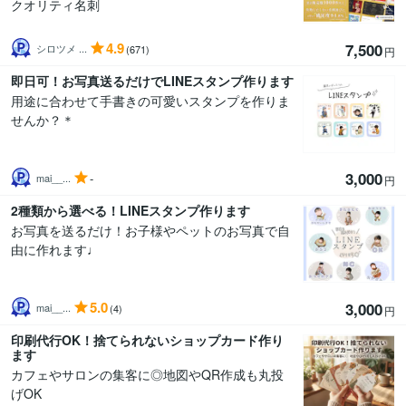
クオリティ名刺
4.9
7,500
シロツメ ...
(671)
円
即日可！お写真送るだけでLINEスタンプ作ります
用途に合わせて手書きの可愛いスタンプを作りま
せんか？＊
3,000
-
mai__...
円
2種類から選べる！LINEスタンプ作ります
お写真を送るだけ！お子様やペットのお写真で自
由に作れます♩
5.0
3,000
mai__...
(4)
円
印刷代行OK！捨てられないショップカード作り
ます
カフェやサロンの集客に◎地図やQR作成も丸投
げOK