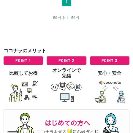
1
59
件中
1 - 59
件
ココナラのメリット
オンラインで
比較してお得
安心・安全
完結