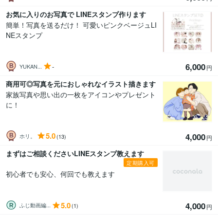
お気に入りのお写真で LINEスタンプ作ります
簡単！写真を送るだけ！ 可愛いピンクベージュLI
NEスタンプ
6,000
-
YUKAN...
円
商用可◎写真を元におしゃれなイラスト描きます
家族写真や思い出の一枚をアイコンやプレゼント
に！
5.0
4,000
ホリ。
(13)
円
まずはご相談くださいLINEスタンプ教えます
定期購入可
初心者でも安心、何回でも教えます
5.0
4,000
ふじ動画編...
(1)
円