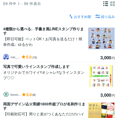
59
件中
1 - 59
件表示
おすすめ順
絞り込み
4種類から選べる♩手書き風LINEスタンプ作りま
す
【即日可能】ペットOK！お写真を送るだけ！簡
単作成♩ゆるかわ
5.0
3,000
mai__...
(10)
円
写真で可愛いラインスタンプ作成します
オリジナルでカワイイ‼︎オシャレ‼︎なラインスタン
プ♡♡
5.0
3,000
buuuc...
(8)
円
両面デザイン込☆実績1800件超プロが名刺作りま
す
【印刷対応可】周りと差がつくあなただけのハイ