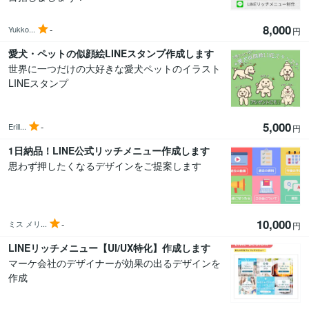
8,000
-
Yukko...
円
愛犬・ペットの似顔絵LINEスタンプ作成します
世界に一つだけの大好きな愛犬ペットのイラスト
LINEスタンプ
5,000
-
Erill...
円
1日納品！LINE公式リッチメニュー作成します
思わず押したくなるデザインをご提案します
10,000
-
ミス メリ...
円
LINEリッチメニュー【UI/UX特化】作成します
マーケ会社のデザイナーが効果の出るデザインを
作成