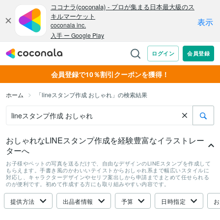
会員登録で10％割引クーポンを獲得！
ホーム
「lineスタンプ作成 おしゃれ」の検索結果
おしゃれなLINEスタンプ作成を経験豊富なイラストレー
ターへ
お子様やペットの写真を送るだけで、自由なデザインのLINEスタンプを作成して
もらえます。手書き風のかわいいテイストからおしゃれ系まで幅広いスタイルに
対応し、キャラクターデザインやセリフ案出しから申請までまとめて任せられる
のが便利です。初めて作成する方にも取り組みやすい内容です。
提供方法
出品者情報
予算
日時指定
お