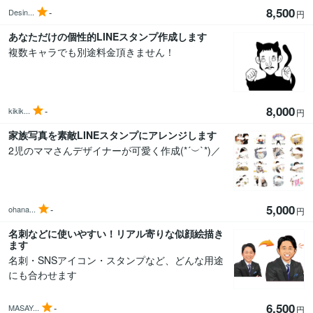
8,500
-
Desin...
円
あなただけの個性的LINEスタンプ作成します
複数キャラでも別途料金頂きません！
8,000
-
kikik...
円
家族写真を素敵LINEスタンプにアレンジします
2児のママさんデザイナーが可愛く作成(*´︶`*)／
5,000
-
ohana...
円
名刺などに使いやすい！リアル寄りな似顔絵描き
ます
名刺・SNSアイコン・スタンプなど、どんな用途
にも合わせます
6,500
-
MASAY...
円