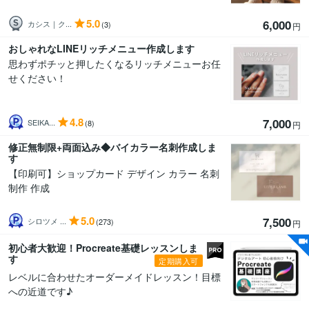
5.0
6,000
カシス｜ク...
(3)
円
おしゃれなLINEリッチメニュー作成します
思わずポチッと押したくなるリッチメニューお任
せください！
4.8
7,000
SEIKA...
(8)
円
修正無制限+両面込み◆バイカラー名刺作成しま
す
【印刷可】ショップカード デザイン カラー 名刺
制作 作成
5.0
7,500
シロツメ ...
(273)
円
初心者大歓迎！Procreate基礎レッスンしま
す
定期購入可
レベルに合わせたオーダーメイドレッスン！目標
への近道です♪