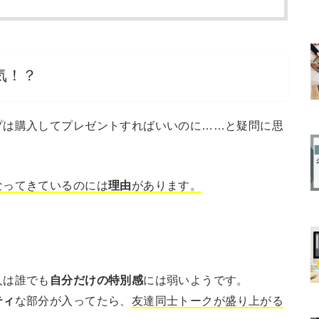
気！？
プは購入してプレゼントすればいいのに……と疑問に思
なってきているのには
理由
があります。
人は誰でも
自分だけの特別感
には弱いようです。
ティ
な部分が入ってたら、
友達同士トークが盛り上がる