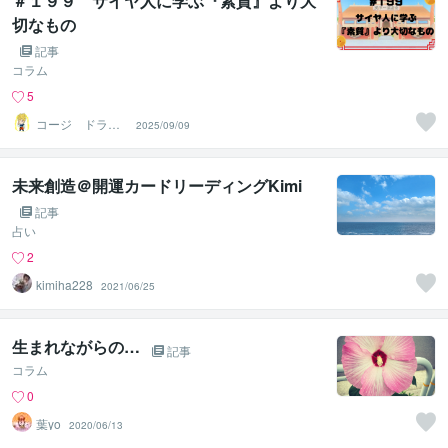
＃１９９ サイヤ人に学ぶ『素質』より大
切なもの
記事
コラム
5
コージ ドラゴ
2025/09/09
ンボール マン
ガ好き
未来創造＠開運カードリーディングKimi
記事
占い
2
kimiha228
2021/06/25
生まれながらの…
記事
コラム
0
葉yo
2020/06/13