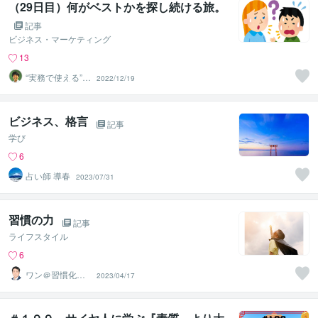
（29日目）何がベストかを探し続ける旅。
記事
ビジネス・マーケティング
13
“実務で使える”改
2022/12/19
善パートナー／
かめきち
ビジネス、格言
記事
学び
6
占い師 導春
2023/07/31
習慣の力
記事
ライフスタイル
6
ワン＠習慣化コ
2023/04/17
ンサルタント