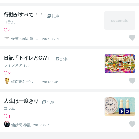
行動がすべて！！
記事
コラム
3
介護の羅針盤 by
2026/02/14
介護しよnet
日記「トイレとGW」
記事
ライフスタイル
2
鏡面反射デジタ
2024/05/01
ルアート製作所
（鈴木穣）
人生は一度きり
記事
コラム
1
仙妙院 神龍
2025/06/11