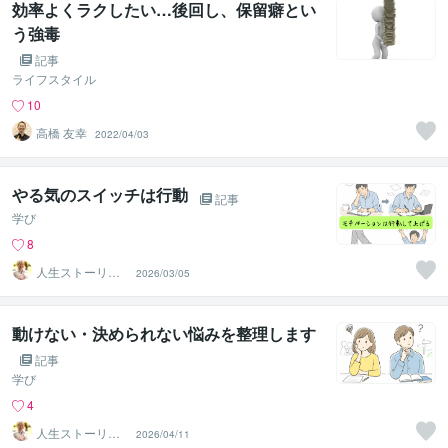
効率よくラクしたい…後回し、保留癖とい
う強毒
記事
ライフスタイル
10
高橋 友幸
2022/04/03
やる気のスイッチは行動
記事
学び
8
人生ストーリー
2026/03/05
作家ひろ
動けない・決められない悩みを整理します
記事
学び
4
人生ストーリー
2026/04/11
作家ひろ