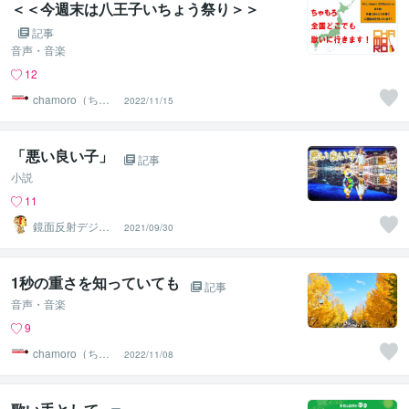
＜＜今週末は八王子いちょう祭り＞＞
記事
音声・音楽
12
chamoro（ちゃ
2022/11/15
もろ）
「悪い良い子」
記事
小説
11
鏡面反射デジタ
2021/09/30
ルアート製作所
（鈴木穣）
1秒の重さを知っていても
記事
音声・音楽
9
chamoro（ちゃ
2022/11/08
もろ）