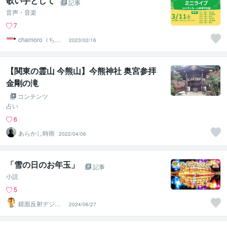
歌い手として
記事
音声・音楽
7
chamoro（ちゃ
2023/02/16
もろ）
【関東の霊山 今熊山】今熊神社 奥宮参拝
金剛の滝
コンテンツ
占い
6
あらかし時雨
2022/04/06
「雪の日のお年玉」
記事
小説
5
鏡面反射デジタ
2024/06/27
ルアート製作所
（鈴木穣）