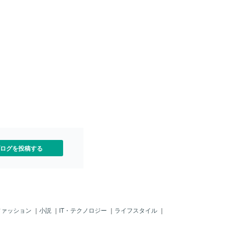
み確定するが、解析には数
ル国際関係・協力相と電話で会談し、ワ
労省はこれまで、オミクロ
クチン接種を巡る協力の重要性で一致し
い例は原則入院としてきた
た。 一方、南ア政府は２７日の声明
疑い」の範囲を明確にし
で、アフリカ南部への渡航経験のない感
象となった段階で、濃厚接
染者が各国で確認されていることを挙
るための調査をすることも
げ、「渡航制限は優れた検出能力を持つ
接触者に対しては、宿泊施
南アへの罰のようなものだ」と改めて各
、自治体から求めてもら
国の対応を批判した。経済の再開を急ぐ
ロン株の感染が確定した場
南ア政府は「オミクロン株」の起源と見
る人は回復後に2度、無症状
なされることに神経をとがらせている。
確認6日後に2度、それぞれ
れば退院できる。（枝松佑
ログを投稿する
ファッション
｜
小説
｜
IT・テクノロジー
｜
ライフスタイル
｜