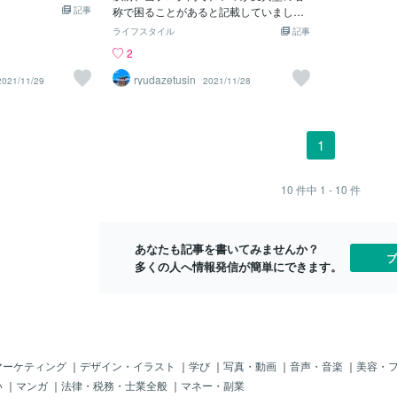
くてだめでした。
来る仕事内容とど
記事
称で困ることがあると記載していまし
析によっての
ダウンを買ってし
ならない仕事はロ
た。今回、いきなりオミクロンと命名さ
日かかる。厚
ライフスタイル
記事
のでワクワクで
その誤作動やエラ
れました。whoが考慮したのは、基本的
ン株感染の疑
2
の付け襟も買いま
が付いても大勢で
に中国と思います。金主、これに対して
が、今回、「
てもう嬉しいで
組んでシェアワー
の配慮＝忖度と多くの人が思うはずで
た。 入院対
ryudazetusin
2021/11/29
2021/11/28
さんつけ襟で着ま
はなくデジタルと
す。さて、命名はオミクロンで構いませ
触者を特定す
す。てことで金欠
 人の分をＡＩデ
ん。問題は、内容です。もしかすると、
求める。濃厚
トします、、今は
稼いでそれを人が
これが第二章になるのかもしれないと思
設に入るよう
恐れを抱いていま
えば、木材を切り
います。今までのコロナは序章、これか
う。 オミク
1
、なんて思ってし
り倒し、木の皮も
らが本題になるような気がします。ワク
合、症状があ
るくいることは大
うどいい大きさに
チンは序章のコロナには一定の効果があ
の場合は陽性
。今日は推しがイ
あり、女性が操作
ったと思います。しかし、これからは違
陰性を確認す
10
件中
1 - 10
件
くれるみたいなの
しかできなかった
うと感じます。ワクチンが効かない、こ
樹）朝日新聞
日がんばりました。
る。 機械化やデ
とを前提に対処すべきです。おそらくwh
old, so I wear jack
ては高齢者や障害
oや医薬品メーカーは気づいているはずで
jacket before startin
あなたも記事を書いてみませんか？
があるかもしれな
す。従来のワクチンでは無理、と。これ
ブ
not do that. I boug
多くの人へ情報発信が簡単にできます。
や体に負担のかか
から3回目の「同じワクチン」接種が国内
xpensive. It will b
AI
では開始されます。ですが、無意味にな
 excited to wait. M
るかもしれません。それどころか、今ま
r that put any top a
でのワクチンの悪い面が出てくるような
t was arrived tod
気がしています。何らかの免疫低下、他
efore, I am poor, I'l
の病気への罹りやすさ、などです。副反
y after tomorrow. I
応ではなく、副作用になるかもしれませ
マーケティング
｜
デザイン・イラスト
｜
学び
｜
写真・動画
｜
音声・音楽
｜
美容・
nds of corona v
ん。そこにオミクロンコロナが加わりま
い
｜
マンガ
｜
法律・税務・士業全般
｜
マネー・副業
す。水際対策がされていますが、必ず突