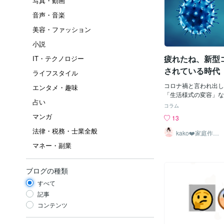
写真・動画
音声・音楽
美容・ファッション
小説
疲れたね、新型
IT・テクノロジー
されている時代
ライフスタイル
コロナ禍と言われ出し
エンタメ・趣味
「生活様式の変容」な
占い
したが、慣れました？
コラム
た。・仕事がなくなり
マンガ
13
けない方・ご家族が入
法律・税務・士業全般
行けない方・楽しみに
kako❤️家庭作業
療法士☆ママに
がなくなってしまった
マネー・副業
笑顔を
方・施設に入所せざる
方・社会的交流がなく
る方・試合や大会など
ブログの種類
なった方・仲間と会え
すべて
ンがなくなってしまっ
なったり、認知機能が
記事
方・生活パターンにな
コンテンツ
方・濃厚接触者となり
にキャンセルせざるを