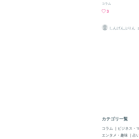
思ったのですが、寒
モートや自宅就労で出
コラム
ずっと高くて悩んでた
うしても動かなければ
3
まいました。明日届く
ボットやデジタル化、
す。あとハンドメイド
ー対応の監視として人
した！それは今日届い
はなく数人でシフトを
しんげんぷりん
す。服は買わずにたく
ク、足や体で稼ぐので
わしていこうと思いま
ネットと頭脳で稼ぐ。
なので明日明後日バイ
ジタル化とロボットが
オミクロン株の脅威に
得られればいい。 例
す、、いつになれば、
倒すのも今は簡単に切
まいます。気持ちを明
自動的に剥がし、ちょ
事なので切り替えます
カットするマシーンが
ンスタライブをやって
できるので今まで男性
で、それをモチベに1
仕事に女性が参加でき
Hi! This morning was c
ジタル化は場合によっ
et. I tried not to wear 
者も参加できるところ
g December, but I can 
い。 農業や漁業も腰
ht another jacket was e
る肉体労働ではなく、 
e arrived tomorrow, I'm
oreover, I bought colla
nd was handmade. Tha
カテゴリ一覧
ay, so I am happy. Ther
l work tomorrow and da
コラム
｜
ビジネス・
heard news as new ki
エンタメ・趣味
｜
占