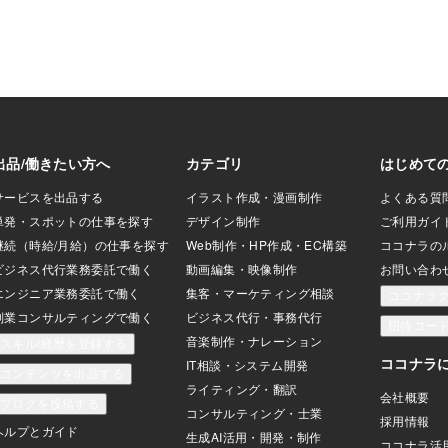
破されます。また、クルーズ船のような
ことが起きる可能性もあります。政権の
生命線になるのが、疫病対策になると思
います。インフルも要注意です。コロナ
が重視されているので、インフルは「ど
うでも良い」と思われる風潮があるよう
です。決して甘く考えるべきではない、
と思います。重複感染のリスクを考える
べきです。進化したコロナとインフルの
重複感染です。初期症状は風邪です。ワ
クチン接種者は、かからない、と思い込
む傾向があります。これからは、ワクチ
ン接種をしても意味がない、と