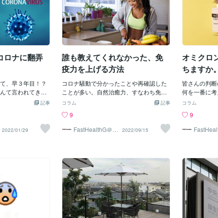
コロナに翻弄
誰も教えてくれなかった、免
オミクロ
疫力を上げる方法
ちますか
も無駄に
て、早３年目！？
コロナ騒動で分かったことや再確認した
皆さんの判断
んて言われてきま
ことが多い。自然治癒力、すなわち免疫
何を一番に考
私は正直疲れまし
力が人間に備わっていることもその一つ
はいのちと考
記事
コラム
記事
コラム
、働きたいのに働
だ。これを損なうことをしていると新型
いう方は以降
9
9
院したのに会いに
コロナに感染し発症するし、他の疾患に
す。今の日本
していたイベント
も罹っている状況なのだ。PCR陽性で無
るか否か、世
FastHealthG＠食
FastHea
2022/01/29
2022/09/15
と健康が第一
と健康が
方・帰省できない
症状であった人たちが免疫力がある人た
いるか否かを
を得なくなった
ちだ。暴露（不着みたいなのもらしい）
チンは打つこ
なって孤独を感じ
しても感染しないし、感染したとしても
全くシンプル
で成績を残せなく
症状が出ないか、軽く済ませることがで
力を混乱させ
ず、モチベーショ
きる。人類はこの人たちのような状態を
ないワクチン
た方・持病が悪く
目指すべきなのではないのか。ワクチン
方がいいです
落ちてしまった
や薬頼みではない。ECMOや人工呼吸器
きの購入が減
じめず疲労困憊の
頼みでもない。このことは政府も厚労省
減少に貢献で
、大切な予定を急
も専門家も言わないことがわかった。自
税が無駄に他
得なくなった方・
分で守らなければならないことだとわか
するのに貢献