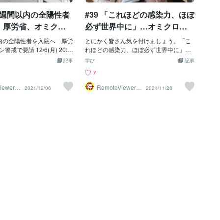
オミクロン対応ワクチンが
国2週間以内の全陽性者
#39 「これほどの感染力、ほぼ
型コロナワクチンと違う点
動初期に流行った武漢型ワ
 厚労省、オミクロ
必ず世界中に」…オミクロン
、今年になって流行ってき
要請
株
型に対応しているかだ。武
内の全陽性者を入院へ 厚労
とにかく皆さん気を付けましょう。「こ
までは体内で感染し、血栓
戒で要請 12/6(月) 20:0
れほどの感染力、ほぼ必ず世界中に」…
向があるウィルスである。
労働省は、新型コロナウイ
米医療顧問がオミクロン株で見解 11/28
記事
学び
記事
ミクロンは咽頭で感染し、
陽性が判明し、過去14日以
(日) 21:22配信 【ワシントン＝田島大
7
出てくる傾向が明らかにな
歴があるすべての人を入院
志、ヨハネスブルク＝深沢亮爾】新型コ
。しかし、10月に接種が始
自治体に要請した。陽性例
ロナウイルスの新たな変異株「オミクロ
iewer導
RemoteViewer導
2021/12/06
2021/11/28
与✅
はオミクロンBA1対応では
ミクロン株」かどうか調べ
ン株」が南アフリカなどで検出されたこ
今流行っているのはBA4と
かかるため、結果が出るま
とを受け、米政府は２７日、南アを含む
ことである。ちなみに、アメ
ン株の感染疑い例として扱
アフリカ南部８か国への渡航警戒レベル
対応ワクチンは見送り、次の
が起きないよう警戒を強め
を最も厳しい「レベル４」に引き上げ、
を計画しているようだ。ま
向けの3日付の通知で厚労
渡航の中止を勧告した。米政府は、２６
処分担当なのか。。さら
陽性者のうち、14日以内に
日に８か国からの渡航制限も発表してい
ら冬にかけて流行る型はコ
渡航歴がある人のほか、デ
る。 米政府のアンソニー・ファウチ首
ある変異の速さからして、
リーニング検査が陰性の人
席医療顧問は２７日の米ＮＢＣニュース
次の型が考えられる。感染
入院させるよう求めた。入
で「これほどの感染力を持つウイルスが
反面、既に弱毒化してい
ミクロン株の感染が確定し
存在する場合、ほぼ必ず最終的には世界
がいのちに関わるのか日本
個室に隔離し、陰圧管理す
中に広がることになる」と述べ、世界的
の感染者が世界一であると
しいとしている。 ゲノム
な感染拡大は避けられないとの見方を示
が騒いでいる。し
ロン株でないことが確定す
した。米国で確認されても、「私は驚か
、症状に応じて療養先を決
ない」と語った。 ブリンケン米国務長
ロン株かどうかはゲノム解
官は２７日、南アのナレディ・パンドー