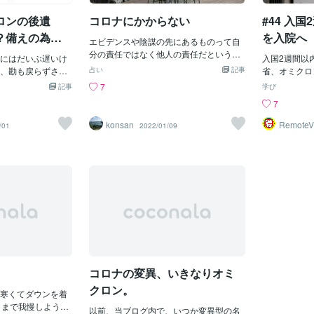
大切な方を亡くさ
った。本当にこれでいいのだろうか。で
ワクチンとは
ロンの後遺
コロナにかからない
#44 入
えなかった方・新
も現実だ。気づいた人たちだけが5年後1
これまでの新
遺症に悩まされて
0年後に困らないのだ。悲しいことだが。
は、コロナ騒
？備えの為に
を入院へ
エビデンスや陰謀の先にあるものって自
や、社会的役割の
９割の人たちがワクチン接種している状
クチン対応か
ン警戒で
分の責任ではなく他人の責任だというこ
しまった方死を選
にはだいぶ遅いけ
況を考えると、ここで少しでも伝えたい
たオミクロン
入国2週間以
とですよね。病気も幸せな人生を送れな
なかった方、、、
、勘も戻らずさぼ
と思う。気づいてほしい。。健康な子孫
占い
記事
漢型〜デルタ
省、オミクロン警
いことも。自分のせいではない。他責思
れて自身を責めて
ン弱毒らしいけ
を残すためにも。これから話すことは免
を作り出す傾
6配信 厚生
7
記事
学び
考が引き寄せるものはどこまでも理不尽
ね、充分頑張って
ロナでも後遺症が
疫力を上げると言うより、下げない方法
それに対しオ
ルスの検査で
7
な人生なのではないかなと。真実に行き
がマスクを付けて
いといいのだが、
になる。なぜなら、免疫力は生まれなが
かぜの症状が
内に海外渡航
当たっても真実を捨てないと自由になれ
れる時代が来ると
かかったと分かっ
らにして完成された一定のレベルにある
ってきている
させるよう、
konsan
RemoteV
/01
2022/01/09
ないかもしれないですね。
与✅
た大学で、リモー
、かかっているの
のだ。不幸にも一部の先天性の病気があ
まるワクチン
が変異株「オ
といけないと思っ
場合もあり、後々
る方は除くが。だが、今食べているもの
あるが、いま
るには時間が
式に出られないと
？ それも認知症
や人体に入れる化学物質によって免疫力
かBA5との
ではオミクロ
目に病院都合の面
化として出てきた
は落ち、自然治癒力が落ちているのが現
リカはBA1
い、感染拡大
と思った？有難い
ロナやオミクロン
実なのだ。テレビ、新聞では語らない
ワクチン接種
る。 自治体
院勤務で、経済的
からない？ 病気
（語れない）。学校でも教わらないこと
た日本は在庫
省は、コロナ
も早々に打たせて
かったらどうなる
だ。免疫力が落ちる原因食品添加物の過
に、この秋か
海外滞在歴や
急事態宣言や蔓延
認知症や慢性病とコ
剰摂取白血球やリンパ球、T細胞B細胞N
ロナの特徴で
ルタ株のスク
外移動禁止、大手
遺症でなる者と元
K細胞とか色々あるが、正常であれば質
オミクロンの
についても、
ケ禁止、会食禁
一緒に寿命や突然
や量を人体が常に調整して準備してお
力はあるが、
院先では、オ
、、、１日100回
減、日本だけでは
り、ウィルスや細菌が入ってきた時に機
る。かぜ症状
た人と同様、
コロナの変異、いきなりオミ
手は荒れるし、職
がどんどん減るの
能するのが免疫機構だ。これを狂わせる
は新型コロナ
ることが望ま
ち込んだら、、、
リモート・自宅就
のが化学物質。人体にもホル
テレビ、新聞
解析でオミク
クロン。
寒くてダウンを着
・デジタル化を企業
れば通常通り
月まで我慢しようと
きではないか？ リ
以前、当ブログ内で、いつか変異型の名
める。オミク