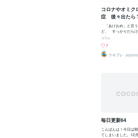
新型コロナウイルスで
コロナやオミク
れたり、死に目にも会
型コロナウイルスで後
症 後々出たら
いる方何より、経済苦
も
喪失などで鬱になって
「あけおめ」と言う
ぶしか方法が見つから
ど、 すっかりだらけ
そんな方が身近におら
り癖・・・ オミクロ
コラム
おられる方、、、もう
ど、オミクロンでもコ
7
います、私たち！！誰
気になる。増加しな
いないと白い目で見ら
コロナやオミクロンに
ラキプレ
2022/02
思った？誰が折角入っ
ているならまだいいが
ト授業なんて受けない
に分からない無症状の
た？誰が子どもの卒業
後遺症だけ出てきたら
思った？誰が親の死に
や心筋梗塞、慢性病悪
会禁止理由で会えない
ら、元来のものか、コ
ことに、私は精神科病
の後遺症かどうかも分
な変化はなくワクチン
の患者数だけ異様に多
頂きました。でも。緊
のだろう？ 元来の
防止措置関係なく、県
ロナやオミクロンの後
商業施設禁止、カラオ
来と後天的とそれらも
止、人との接触最低限
死も増えたら更に人口
毎日更新64
ほどの手指消毒により
なく世界的にも働き手
場に万一ウイルスを持
だから、今のうちから
こんばんは！今日は朝
労・ ＡＩ・ロボット
てしまいました。12
や国は準備しておくべ