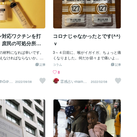
ン対応ワクチンを打
コロナじゃなかったとです(^^)
。庶民の可処分所得
ｖ
減っている状況です
の材料になれば幸いです。
3～４日前に、喉がイガイガ、ちょっと痛
えなければならないか。私
くなりました。何だか節々まで痛いよう
えます。それ以外にあると
な。エッ？！これってもしかしてコロ
記事
コラム
記事
は読まなくても大丈夫で
ナ？(◎_◎;)って思ってドキドキしちゃい
8
がいのちを第一に考えてい
ました！そこで、私の守り神、推し中の
界がいのちを第一に考えて
推し、とっておきの漢方薬「麻黄附子細
lthG＠食
霊感占いmama
2022/09/08
2022/02/08
第一
♡donna ママド
基準にすれば、自ずとワク
辛湯」を服用し、一日中寝ておりまし
ンナ
とはないことに至ります。
た。翌日には回復～～！！ピンピンして
です。人間が本来持つ免疫
出掛けたのでした(^O^)/それにしてもこ
ないでほしい。訳のわから
の「麻黄附子細辛湯」劇的に効くんだよ
もどきの体内注入はやめた
な～。この漢方に出会ったこの方、何年
。これ以上のワクチンもど
も風邪をひかない私！数年前までは毎年
り、国家予算の無駄使いの
のように風邪で寝込んでいたのに！！こ
きるでしょう。私たちの血
れぞ私の守り神✨✨日本中の皆さんにお
国へ流れて行かないように
ススメしたいとです( *´艸｀)♪♪
できます。オミクロン対応