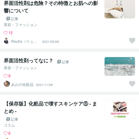
界面活性剤は危険？その特徴とお肌への影
響について
記事
美容・ファッション
12
Ryuho（リュウ
2021/09/28
ホ）
界面活性剤ってなに？
記事
美容・ファッション
9
あおの化粧品
2021/11/28
【保存版】化粧品で壊すスキンケア⑤ - ま
とめ -
記事
コラム
6