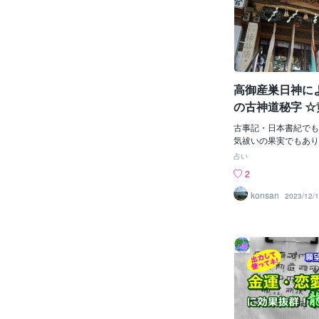
内でお話ししているプ
終了しました。
高御産巣日神に
の古神道秘字 
登場する桃の力
古事記・日本書紀でも
神道秘伝の字祓
気祓いの果実でもあり
の世を隔てる黄泉比良
占い
桃が登場するのですが
2
神・高御産巣日神（た
み）の別のお姿と言わ
konsan
2023/12/
はあらゆる穢れを祓う
凝縮した秘字というも
す。日本の神様の規模
模の神様の力を集めた
本で祀られている神々
す。おそらく見たこと
いような文字だと思わ
御産巣日神が宿る不思
い方についてご紹介し