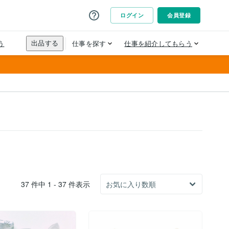
37 件中 1 - 37 件表示