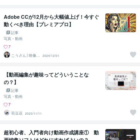
況・実写動画制
作屋さん
Adobe CCが12月から大幅値上げ！今すぐ
動くべき理由【プレミアプロ】
記事
写真・動画
7
こうさん│映像×
2024/12/01
AI×SNS
【動画編集が趣味ってどういうことな
の？】
記事
写真・動画
7
煎豆花
2023/11/11
超初心者、入門者向け動画作成講座① 動
画編集ソフトはどれにすればよいの？