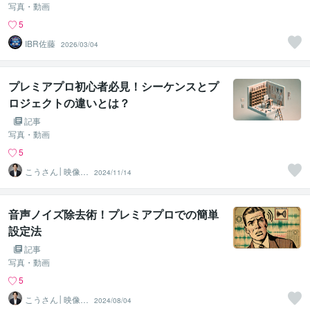
写真・動画
5
IBR佐藤
2026/03/04
プレミアプロ初心者必見！シーケンスとプ
ロジェクトの違いとは？
記事
写真・動画
5
こうさん│映像×
2024/11/14
AI×SNS
音声ノイズ除去術！プレミアプロでの簡単
設定法
記事
写真・動画
5
こうさん│映像×
2024/08/04
AI×SNS