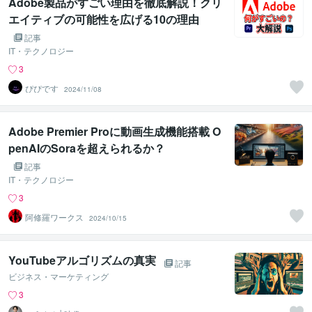
Adobe製品がすごい理由を徹底解説！クリ
エイティブの可能性を広げる10の理由
記事
IT・テクノロジー
3
ぴぴです
2024/11/08
Adobe Premier Proに動画生成機能搭載 O
penAIのSoraを超えられるか？
記事
IT・テクノロジー
3
阿修羅ワークス
2024/10/15
YouTubeアルゴリズムの真実
記事
ビジネス・マーケティング
3