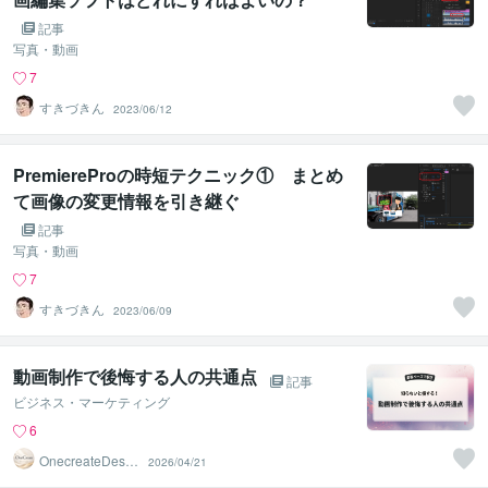
記事
写真・動画
7
すきづきん
2023/06/12
PremiereProの時短テクニック① まとめ
て画像の変更情報を引き継ぐ
記事
写真・動画
7
すきづきん
2023/06/09
動画制作で後悔する人の共通点
記事
ビジネス・マーケティング
6
OnecreateDesig
2026/04/21
n