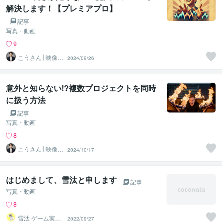
解決します！【プレミアプロ】
記事
写真・動画
9
こうさん│映像×
2024/09/26
AI×SNS
意外と知らない!?複数プロジェクトを同時
に扱う方法
記事
写真・動画
8
こうさん│映像×
2024/10/17
AI×SNS
はじめまして、雪汰と申します
記事
写真・動画
8
雪汰 ゲーム実
2022/09/27