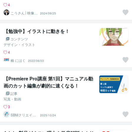
4
こうさん│映像×
2024/09/25
AI×SNS
【勉強中】イラストに動きを！
コンテンツ
デザイン・イラスト
4
椿 にはく
2022/06/03
【Premiere Pro講座 第1回】マニュアル動
画のカット編集が劇的に速くなる！
記事
写真・動画
3
SBMクリエイト
2025/10/24
｜教材・マニュ
アル動画