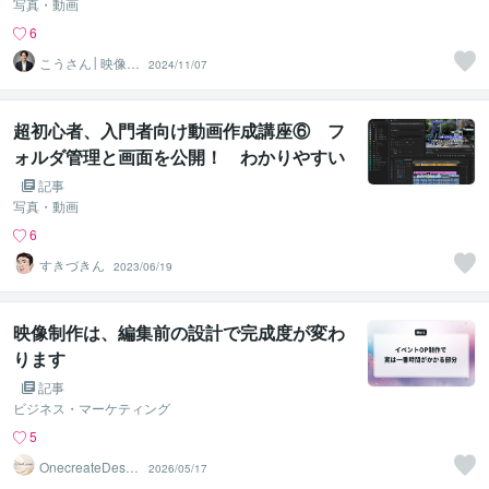
写真・動画
6
こうさん│映像×
2024/11/07
AI×SNS
超初心者、入門者向け動画作成講座⑥ フ
ォルダ管理と画面を公開！ わかりやすい
構造と名前！
記事
写真・動画
6
すきづきん
2023/06/19
映像制作は、編集前の設計で完成度が変わ
ります
記事
ビジネス・マーケティング
5
OnecreateDesig
2026/05/17
n