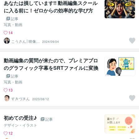
あなたは損しています!! 動画編集スクール
に入る前に！ゼロからの効率的な学び方
記事
写真・動画
14
こうさん│映像×
2024/09/04
AI×SNS
動画編集の質問が来たので、プレミアプロ
のグラフィック字幕をSRTファイルに変換
してみた
記事
写真・動画
13
すきづきん
2023/08/12
初めての受注♪
記事
デザイン・イラスト
12