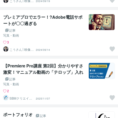
こうさん│映像×
2024/09/19
AI×SNS
プレミアプロでエラー！?Adobe電話サポ
ートが〇〇過ぎる
記事
写真・動画
3
こうさん│映像×
2024/09/14
AI×SNS
【Premiere Pro講座 第2回】分かりやすさ
激変！マニュアル動画の「テロップ」入れ
方
記事
写真・動画
2
SBMクリエイト
2025/11/07
｜教材・マニュ
アル動画
ポートフォリオ
記事