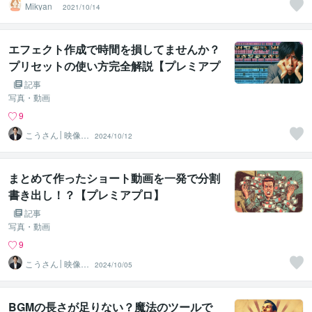
Mikyan_
2021/10/14
エフェクト作成で時間を損してませんか？
プリセットの使い方完全解説【プレミアプ
ロ】」
記事
写真・動画
9
こうさん│映像×
2024/10/12
AI×SNS
まとめて作ったショート動画を一発で分割
書き出し！？【プレミアプロ】
記事
写真・動画
9
こうさん│映像×
2024/10/05
AI×SNS
BGMの長さが足りない？魔法のツールで