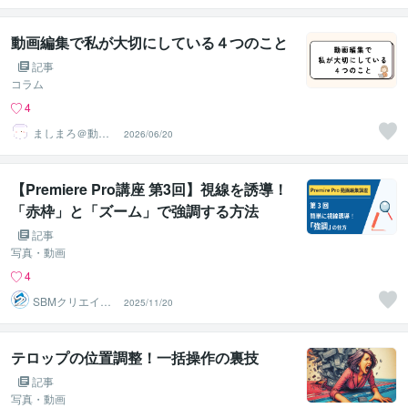
動画編集で私が大切にしている４つのこと
記事
コラム
4
ましまろ＠動画
2026/06/20
編集
【Premiere Pro講座 第3回】視線を誘導！
「赤枠」と「ズーム」で強調する方法
記事
写真・動画
4
SBMクリエイト
2025/11/20
｜教材・マニュ
アル動画
テロップの位置調整！一括操作の裏技
記事
写真・動画