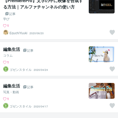
【PremierePro】文字の中に映像を合成す
る方法｜アルファチャンネルの使い方
記事
学び
1
EguchiYuuki
2020/06/20
編集生活
記事
コラム
1
ゴゼンスタイル
2020/04/24
編集生活
記事
写真・動画
1
ゴゼンスタイル
2020/04/17