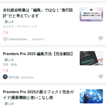
全社総会映像は「編集」ではなく“進行設
計”だと考えています
記事
ビジネス・マーケティング
5
OnecreateDesig
2026/05/11
n
Premiere Pro 2025 編集方法【完全解説】
記事
写真・動画
5
IBR佐藤
2026/03/04
Premiere Pro 2025の新エフェクト完全ガ
イド|最新機能と使いこなし術
記事