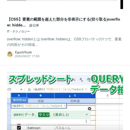
【CSS】要素の範囲を超えた部分を非表示にする(切り取る)overflo
w: hidde...
記事
IT・テクノロジー
overflow: hiddenとは overflow: hiddenは、CSSプロパティの1つで、要素
の内容がその領域...
EguchiYuuki
2024/06/27 17:09