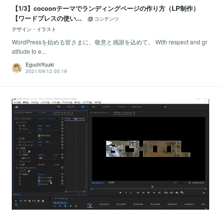
【1/3】cocoonテーマでランディングページの作り方（LP制作）
【ワードプレスの使い...
コンテンツ
デザイン・イラスト
WordPressを始める皆さまに、敬意と感謝を込めて。 With respect and gr
atitude to e...
EguchiYuuki
2021/09/12 00:19