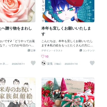
たへ贈り物をまわし
本年も宜しくお願いいたしま
す
あいです♪「どうやってお返
こんにちは、本年も宜しくお願いいたし
な？」ってのが今日のハナ
ます🎍私の絵をもっとたくさんの方に知
、安心安定の家庭環境で育
っていただけるように今年も頑張ります
記事
デザイン・イラスト
コンテンツ
ないけれど死なずに社会人
ので、既に知ってくれてる方もそうでな
10
感覚も周囲と違って孤独感
い方にも素敵な絵を届けられたらなと思
じたけど「ちょっと珍しい
います✨これからも応援宜しくお願いい
ャネリ
楽兎（rau）
2026/05/11
2023/01/10
ト✨夏S
かってるわけで。そのスキ
たしますまた、こちらはカレンダー企画
贈られた」ことに対して、
で描いたイラストになります1月を担当い
ょうだいって言ってない
たしました！※毎月絵柄が違いますカレン
感じだったんですよね。
ダー（卓上サイズ）は2100円で販売して
でしたね。恥ずかしすぎま
いるので気になる方はお声かけください
ですごい努力したわけでも
こちらはイラストメイキングになります
ルを持ってるって実はあり
良かったら見てみてください(*^^*)ありが
った、ってようやく腑に落
とうございました！次の投稿も宜しくお
。それで私はどんな「お返
願いいたします
だろう？って考えたわけで