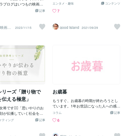
した。作っていてもかなり楽しめまし
！《☆ＵＳＪで起き
いたタッチでお一人おひと
ラブログはいつもの映画作
がいる人にとって、クリスマスはどのよ
エンタメ・趣味
コンテンツ
た！作り鉄的なやつですかね。。軍人さ
切にしながら、柔らかいタ
こうではなく、「誰もが絶
うなイベントだと思いますか。佐藤さん
な心温まる☆ホッコ
7
記事
んはタミヤ製のものを追加し、雰囲気を
ることで、温かみのある仕
る映画パーク」こと、【ユ
「子どもがいる人にとって、クリスマス
ジン☆☆ストーリ
出しています。台座はサービスで制作致
 メッセージの配置にもこだ
タジオジャパ～～～ン】の
は楽しみではありつつも、意外と悩みが
しました！基本工賃 30,000円 （お得
】
からも元気でいてね」「い
ドが某メディアから知った
多いイベントだと私は感じています。実
映画10
good Island
2023/11/15
2021/09/29
意様のため、実際はお値引きさせて頂い
上鑑賞済
う」といった心温まるメッ
人的にはグッ☆☆ときたこ
際に、クリスマスが近づくにつれ、親は
ています。） キット料金 6,000円（キ
希望に合わせて最適な配
！》】☆☆ぜひぜひ！！そ
『子どもにサンタクロースはいると言う
ットは未購入とのこと、Amazonで代理
で仕上げています。文字の
えいたします！！☆
べきか・いないと言うべきか』『クリス
購入し、ご請求させて頂きました） 送
景との調和も大切にしてい
・・・・・・・・・・・・・・・・・・・・・・・・・・・・・・
マスプレゼントはあげるのか・あげない
料 元払い、着払い（当方への発送時お
特別感のある作品になりま
■■■■■■■■■■■■■■■■■■■■■
のか』『あげるとしたらどんな物がいい
よび、制作後の返送は、ご依頼主様にて
祝いにぴったりのギフト主役
うのもまず、当たり前の話、Ｕ
のか？』などを考えるようになります」
ご負担頂きました） 合計：36,000円＋送
く、ご家族みんなの絆を感
ぎらず、どんなテーマパー
Q.親が子どもにクリスマスプレゼントを
料
別な思い出の一枚になりま
ク清掃スタッフの方々】は
与える際の注意点について、教えてくだ
相談・お見積もりはお気軽に！
ますが、そのＵＳＪの場合
さい。また、子どもにプレゼントを喜ん
ストを作りたい」「人数が
汚れた場所の清掃スタッ
でもらうためのコツはありますか。 佐藤
夫？」など、どんなことで
ん、【パーク内（ラグー
さん「クリスマスの在り方は、家庭によ
シリーズ「贈り物で
お歳暮
さい！
の※中までも※】清掃してい
って異なるため、何が正しいとは言えな
いいる】みたいですが、こ
い難しさ
を伝える極意」
もうすぐ、お歳暮の時期が終わろうとし
が【まさかの☆潜水士☆】
ています。1年お世話になった人への感謝
常スタッフを起用しないこ
将です🙇‍♀️「思いやりのお
を伝える。我が家はどこにもお歳暮を贈
分すごい】のですが、【☆
顔が伝播していく社会をつ
コラム
記事
りません。お中元もそうですが。時代な
ほどの潜水チームで】【★
ョンに活動をしておりま
6
ケティング
記事
のでしょうか。。私の両親は、そういう
トルもある★パーク内ラグ
プレゼントを選んで贈る」
のを送る派です。大切だとは思うけ
ってもぐって・・・】【★
は日常的によくあると思い
ど、、、なかなか高額になってしまいが
ている場所を★ヘラで削り
女将の仕事を始めてから、