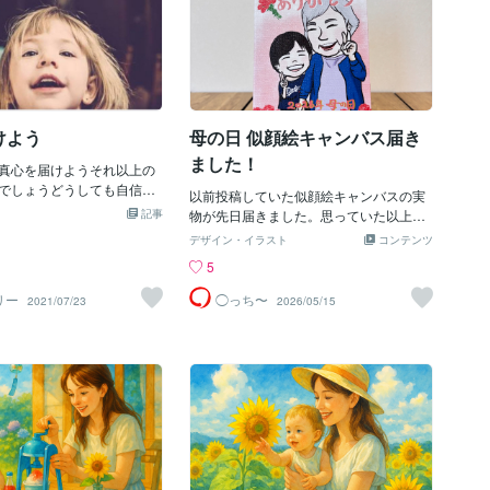
終えています。仕掛けの裏
ちゃんじゃなくて女将さん
返送は、ご依頼主様にてご負担頂きまし
0度バラが埋め尽くしていま
ト。出産本当にお疲れ様、
た） 合計：30,900円＋送料
くださった方の想いが、形
してね」というコメントと
と一息です。どうでしょ
セットとアロマをいただき
ラが画面を展開していま
も心があたたまったのを覚
んな光景見たことないで
自分がされて嬉しかったの
るのが少し、恐れ多いくら
けよう
母の日 似顔絵キャンバス届き
への出産祝いは赤ちゃんの
のバラの花束でした。今日の
本人へのプレゼン
ました！
で。また、わたしとおはな
真心を届けようそれ以上の
 2022 Chihiro E
でしょうどうしても自信を
以前投稿していた似顔絵キャンバスの実
なぜか迷いが消えないとき
記事
物が先日届きました。思っていた以上に
にできることは真心を届け
キレイな仕上がりで、思わず見とれてし
デザイン・イラスト
コンテンツ
しても、贈り物にしても邪
まいました。早く渡して喜ぶ顔が見た
5
いない純粋な気持ちを捧げ
い！…と心底思える贈り物になっていま
があるならたとえそれを気
したよ(*^^*)できあがったのはコチラ↓そ
リリー
◯っち〜
2021/07/23
2026/05/15
えなくても納得できるはず
して、来月の父の日分も合わせて注文し
、どんなときも注意深く、
ていたので、そちらもご覧ください。背
トだと思える真心を原田真
景の青と黄色いバラの花束の対比がとて
りみなさんの周りも真心の
もキレイに表現されています。キャンバ
す様に・・・
ス地の少しザラザラした感じや、一枚の
持つ厚みで高級があり、そのままでもア
ートな空間に仕上がりますね！キャンバ
ス印刷、本当におススメですよ。母から
はこんなLINEが届きました！やっぱり手