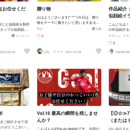
ことを実行するこ
なほっこりする気持ちを画像と共にいた
す。アートと
がやってくれるだ
はお任せくだ
贈り物
作品紹介
だきました💕〇〇様、この場をお借りし
たり、適切な
、反対の気持ちの
て改めて御礼申し上げます。10月のキャ
したり。これ
似顔絵イ
事ではない」と思
おはようございます(*´꒳`*)今日は、贈り
ンペーンはお1人さま何回でもキャンペー
おうと。私は
いる人に、天から
物をテーマに書きたいと思いますある所
の記念日にと似顔絵を制作
ン価格でご購入いただけます！もちろん
次の誰かへ贈
こんにちは！
ん。どんなに小さ
にお坊さんがいてお弟子さんを連れて各
カップル似顔絵は
出品者様も対象です！『ブログ読みまし
学び
記事
事。貯めてお
の作品紹介を
もの」として実行
所周っていた時のお話なんですが一人の
るスタイルでござ
た』とメッセージくださった方限定でプ
流れが綺麗な
した✨これま
9
コンテンツ
デザイン・イラ
の助けはやってき
人が、お坊さんに向かってすごく汚い言
絵を！そんな似顔
レゼントもお贈りしています💕プレゼン
ら。綺麗な水
な方々の特別
8
うのは、思いやり
葉をたくさん言ったそうなんです言い終
ら
トは、サービスの正式な納品後にお贈り
という間に水
き、その中に
す。場合によって
わった後お坊さんはその人に質問をしま
しますのでこの機会にぜひご利用くださ
り物を回して
たくさんあり
Lily リリー
nananao
2023/06/24
2021/07/28
す。おくりものと
した『贈り物を送ってその贈り物を受け
いね(#^^#)♡キャンペーンの詳細はこち
は、そんな作
する機会を提供す
取らなかったら、その贈り物はどこに行
ら👇ここまで読んでくださって、本当に
や制作の裏話
場合もあります。
きますか？』その人は、『受け取らなか
ありがとうございます(*^^*) あやのプロ
と思っています！
、ここにいてもい
ったら、贈り物はそのまま送った人の所
フィールはこちら✨ https://coconala.com/
==========
す。笑顔であり、
に戻ってくる』・・・その時に、暴言を
users/4954691 ♡を押してもらえると と
===大切な
自分は何もしない
吐いた人はあっと気が付いてどこかに行
っても励みになります(*^-^*) DMで感想
なの笑顔を一
てきてくれないか
ったそうです。みなさんの周りも幸せな
いただけたら もっと嬉しいです✨
か？✨こちら
現実は満たされな
贈り物で溢れます様に・・・愛と光を込
記念として、
なおくりものをお
めて
込めて制作し
確実に豊かな現実
一枚に主役の
☆絵本で「どうぞ
情を丁寧に描
すけど知ってま
年
Vol.16 最高の瞬間を残しませ
【◎☆≫
に仕上げてい
束を添えて、
んか？
（または
きご紹介させて頂
モザは「感謝
るのでは
ありがとうございま
こんばんは♪Via up designです。今回の
で、長寿のお祝
はいみなさん