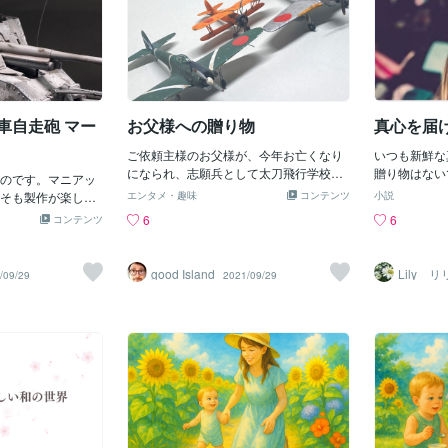
を残して貼り
う」意味合いが強
前は勿論記念日に
げました。✅ お祝いにふさわしい華やか
「こっちは赤
側まで、36
ラーだったとして
をお描きすることが多い
な配置大切な節目を彩るため、自然な一
へのプレゼン
す。依頼して
ね誤解を招かない
絵愛すべきペット
体感を意識したレイアウトに。あたたか
お身体大事に
になるまであ
ドでポジティブな
好まれます！我が
みを大切にしながら、特別な日をより引
ともにスープ
う？一面のバ
いいですね！受け
きたいのはお子さ
き立てる一枚に仕上げました。✅ 記念日
ました。とて
す。私は、こ
りたくないので！
顔絵愛する家族を
をさりげなく添えて特別な一日がいつま
えています。
す！完成させ
車自走砲 マー
お父様への贈り物
真心を届
のようなしっかり
が多いです私磯野
でも思い出に残るよう、日付も丁寧にデ
で、私も友人
いの999本
す）
な似顔絵の一つで
ザインしました。📩
プレゼント+
ご依頼主様のお父様が、今年お亡くなり
お話はこの辺
いつも新鮮な
暦古希喜寿白寿！
になられ、志願兵として太刀飛行学校に
ししましょう。Copyright
贈り物はない
にお送りする愛の
のです。マニアッ
入隊し、練習機「赤とんぼ」、その後
goshi
持てないとき
高ですねまとめい
そも製作が楽しか
エンタメ・趣味
コンテンツ
小説
「隼」の操縦をされていたとのこと。遺
とにかく自分
ってどうなるんだ
0,000円 （お得
6
6
コンテンツ
影にプラモデルを飾るため、ご依頼頂き
ること言葉に
な依頼してるんだ
値引きさせて頂い
ました。 素敵な贈り物になりますよう
心の混じって
みは全て、私磯野
金 3,300円（キ
に。ご冥福をお祈りします。基本工賃 1
たという自信
ともご検討よろし
Amazonで代理
good Island
Lily 
/09/29
2021/09/29
0,000円 （食玩のため、お値引き）キッ
に入ってもら
頂きました） 送
ト料金 0円（ご購入頂いていたため、無
どんなことも
当方への発送時お
料）送料 元払い、着払い（当方への発
思慮深くベス
、ご依頼主様にて
送および、制作後の返送は、ご依頼主様
裕美さん本よ
計：33,300円＋送
にてご負担頂きました）合計：10,000円
愛で溢れてま
＋送料