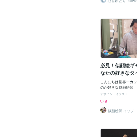
心宮ゆとり
2026/
物の一つとして選んだ
する始まりになりまし
ストよりの考え方なの
の中で楽しんでますハ
る意味で定番なのが『
ですよね私も知っては
可愛い柄なのにプレゼ
なんだかモヤモヤする
べてみました贈る相手
意味合いが変わるらし
調べ）・恋人や友人へ
必見！似顔絵ギ
を拭く＝悲しみを拭い
元気付けたいうや応援
なたの好きなタ
そうです反対に「あな
な？
切れ）」と捉えてしま
こんにちは世界一カッ
う・目上の方へのプレ
のが好きな似顔絵師 
を連想したり、実用的
注文したいけどどんな
デザイン・イラスト
が「もっと働け」とい
からないなーという方
6
しまうことがあるそう
イプの似顔絵欲しいか
プレゼント「手元に置
らばこちらまでご依頼
似顔絵師 イソノ
「誰にも渡したくない
う！お子さんの記念似
ングや独占欲を意味す
絵が身近になるのがお
る際に注意して欲しい
としての似顔絵！誕生
お葬式の際に顔に掛け
なイベントにも対応し
無地のハンカチは「亡
ップル似顔絵私磯野が