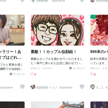
nananao_
女将cho
05/25
2025/04/28
のがコレクション
も嬉しい気持ちで制作を進めました。お
取ったり、パ
人から物をい
た今ではミニマリ
写真をもとに、お一人お一人の表情や雰
る清掃作業を
会が増えまし
で個数を決めてそ
囲気を大切に描写。ご家族全体に統一感
ん？、、だか
いやりだよな
ンカチを相手に贈
が出るよう、スーツ姿のお写真はカジュ
ンノンｗそう
は私はプレゼ
縁切り』『別れ』
アルな服装にアレンジしたり、帽子を外
【私がグッと
意識があって
いましたがとても
して描いたりと、バランスにも気を配っ
せんｗ】（※
持ちが伝わる
ントできないのは
ています。背景はシンプルな白地に仕上
【「清掃」は
究を重ねてい
なと思って再度調
げ、皆さまの自然な笑顔と温かい空気感
と言われれば
ですが、「も
との関係性で少し
が引き立つようデザインしました。お祝
■■■■■■■■■■
げて喜ばれた
んです！！！（AI
いの文字と記念日を添え、心に残る特別
■・・・・・
しています。
のプレゼント「涙
な一枚となりました。🖋 ご依頼者さまか
を用意しない
ャラリー！あ
素敵！！カップル似顔絵！
999本の
去る」意味があり
らも「とっても素敵に仕上げてくださっ
は役に立って
したい時にはいい
て、ありがとうございます。」と、嬉し
ゼント、思い
イプはどれか
素敵なカップルを描かせていただきまし
絵本の見開き
たと別れたい（手
いお言葉をいただきました。大切なご家
の体験談をご
た！神戸に来られた記念に描かせていた
っています。
うこともあるそ
プルと家族を描く
族の節目に似顔絵を選んでいただけたこ
ですが、他の
だきましたお2人の笑顔を描かせていただ
て、あとは花
ゼント「手切れ」
磯野です似顔絵を
とに、心から感謝しています。🌷こだわ
デザイン・イラスト
コンテンツ
と思うのでぜ
デザイン・イラ
けるのはとても光栄でした！ご依頼お待
か999本の
なものを贈ること
感じになるのかわ
りポイント🌷✅ 家族それぞれの個性を丁
😊①その人
6
6
コンテンツ
ちしておりますよろしくお願いいたしま
あり、セリフ
う意味に取られて
に必見あ、このタ
寧に表現表情、髪型、服装まで細かく描
選ぼう！すご
す
た。また、貼
・男性から女性に
も・・とおもった
き分けながら、自然な一体感を大切にし
えて言います
数に圧巻され
いておきたい」
くださいではいこ
ました。✅ 衣装トーンを揃えてバランス
んな気持ちを
似顔絵師 イソノ
えごし 
2023/08/04
2023/06/09
なんですが、
」といったマーキ
顔絵もっとも似顔
よくスーツをカジュアルに整えたり、帽
考えています
そう。もはや
るんだそうです贈
子さんの成長記録
子を外して描くことで、全体の統一感を
いを思い返す
の意味をより
のは白いハンカチ
日や、753、どん
演出しています。✅ 笑顔を引き立てるシ
ったのですが
た。※その花
たり、涙を拭う白
ている最強角！カ
ンプルな背景背景は白をベースに、人物
きたのは「産
に書いており
くなった人を連想
最も得意としてい
の魅力をより引き立てるデザインに仕上
レゼント」で