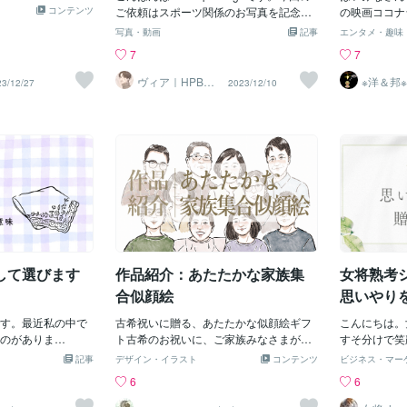
たお店のオーナー様
った！！
コンテンツ
ご依頼はスポーツ関係のお写真を記念に
らかく落ち着
の映画ココナ
ご依頼を頂きまし
「かっこよく残したい」とのお声からお
りの特徴を大
品関連がどう
た☆こん
写真・動画
記事
エンタメ・趣味
らショウウインドウ
子様のサッカーをしている姿をかっこよ
ッチで仕上げ
対に知ってい
リ☆ジン
7
7
クの雰囲気と相俟
く編集させていただき記念品にするとい
上がりに。
ニバーサルス
なりました。お店
ー！！》
うご依頼をいただきました。お子様の画
わりを「これ
あるエピソー
ヴィア｜HPB集
※洋＆邦※
23/12/27
2023/12/10
て止みません。
客特化デザイナ
00作以
像なので今回お見せする事ができないの
つもありがと
ので、【《個
ー
のST
ですがそのような子どもの過程かっこよ
セージは、ご
ともあり！！
く残したい。そんなご依頼も大歓迎でご
置・デザイン
の内容をお伝
ざいます。一般の方でも何かお困りのこ
バランスや背
☆・・・・・
とでお手伝いできることがございました
るので、より
■■■■■■■■■■
ら一度ご相談くださいませ♪ココナラ以
す。✨ 長寿
■■■■とい
外でも、美容サロン様のpop提供や投稿
の方だけでな
ＳＪだけにか
画像メニュー表・チラシ・看板ポスター
じられる、特
クでも【パー
作製など普段から承っておりますのでぜ
す。📩 ご
いるかと思い
ひココナラをご覧になられているお客様
「こんなイラ
が、「陸地で
もお任せください♪ご相談お待ちしてお
多いけど大丈
フ」はもちろ
して選びます
作品紹介：あたたかな家族集
女将熟考
ります☆
もご相談くだ
ン）の【※湖
るスタッフが
合似顔絵
思いやり
の清掃員たち
す。最近私の中で
古希祝いに贈る、あたたかな似顔絵ギフ
でｗこの【通
こんにちは。女
のがありま
ト古希のお祝いに、ご家族みなさまが集
とだけでも十
すそ分けで笑
チです！！２０代
まった記念の一枚をご依頼いただきまし
毎日☆★３名
くる」をビジ
記事
デザイン・イラスト
コンテンツ
ビジネス・マー
スカーフや日傘な
た。義両親へのプレゼントとして、以前
深さ約３メー
す。誰でも「
6
6
でブランドの名前
義妹さまが似顔絵をご利用くださったご
ーン湖にもぐ
というシーン
カチを知人の贈り
縁から、今回もお声がけいただき、とて
藻がはりつい
ますが、私は