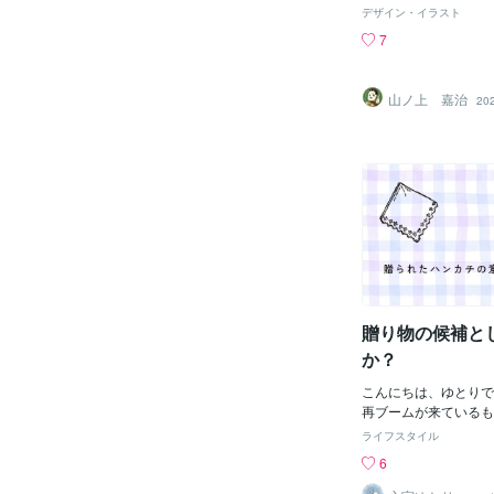
した。 お世話になっ
デザイン・イラスト
へのプレゼントとして
7
た。F3号と小品なが
の質感やクルマ・バイ
ってカッコイイ作品と
山ノ上 嘉治
20
の益々のご発展を願っ
贈り物の候補と
か？
こんにちは、ゆとりで
再ブームが来ているも
す・・・それはハンカ
ライフスタイル
前半の時にデパートの
6
どが置いてあるところ
の刺繍入りや柄のハン