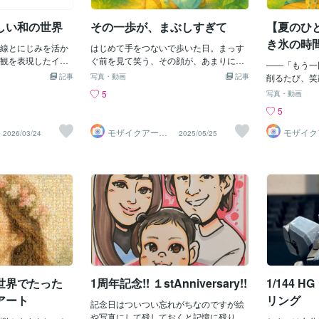
しい和の世界
その一歩が、まぶしすぎて
【夏のひ
き氷の時
線とにじみを活か
はじめて手をつないで歩いた日。まっす
物になっ
観を表現したイラ
ぐ前を見て笑う、その顔が、あまりにも
――「もう一
手描きならではの
まぶしくて、私は少し泣きそうになっ
記事
写真・動画
記事
削るたび、笑
し、見る人の気持
た。⸻あの夏の日、ひまわりの道を
夏のかけがえ
5
写真・動画
な、落ち着いた雰
歩いたこと、あなたはきっと覚えていな
写真からアー
5
。デジタルでは出
いかもしれない。でも私は、ずっと忘れ
でスプーンを
れやにじみが、作
ない。まだおぼつかない足取りで、一生
輝かせながら
モザイクアート
モザイク
2026/03/24
2025/05/25
えてくれます。和
懸命前を向いて歩こうとするあなたの手
専門店
専門店
の横で、氷を
たいデザインや、
を、私は必死に、そっと、握りしめてい
いた――そん
したい場面におす
た。「もう少しだけ、ゆっくりでいい
写真が、家族
ージビジュアル
よ」って言いながら、でも実は、心のど
「宝物」にな
稿などにもご活用い
こかでわかっていた。――きっと、私の
ートで、思い
みの制作や、イラ
ほうが手を離したくなかったんだって。
トは、夏の日
対応可能ですの
⸻写真に宿る、“言葉にならない時
画風にアレン
ださい。
間”その日、スマホで撮った一枚の写真。
らに――この
笑って歩くあなたと、ひざをついて寄り
描いた「モザ
添う私が映っていた。なんてことのな
制作しました
い、夏の1ページ。でもその瞬間には、た
う。でも近く
しかに、「愛」が映っていた気がする。
世界でたった
1周年記念!! １stAnniversary!!
1/144 
にあの日の記
写真から生まれる、世界にひとつのモザ
す。⸻「特
アート
リング
イクアート泣いた顔、笑った顔、寝顔、
記念日はついつい忘れがちなのですが絵
い誕生日や旅
お風呂上がり。全部のあなたが、そこに
や写真にして残しておくと記憶に残りや