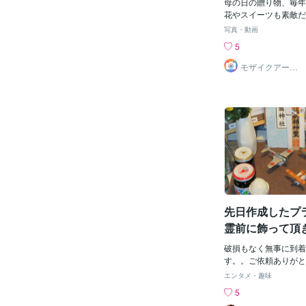
母の日の贈り物、毎年
花やスイーツも素敵だ
特別な気持ちを伝えた
写真・動画
すすめしたいのが、思
5
る“モザイクアート”
るのは、たくさんの写
モザイクアート
専門店
に仕上げたモザイク作
と、優しく微笑む母の
よく見ると――小さな
り詰まっていることに
旅行の一枚、何気ない
幼いころの思い出…。
まって、今の「ありが
しています。母の日は
えられない感謝を言葉
日。そんな想いを、モ
う"見えるかたち"で
先日作成したプ
一生の宝物になるはず
クアートは、仕上がり
霊前に飾って頂
タッチを加え、ナチュ
るデザインに仕上げて
破損もなく無事に到着
つリアルな空気感を大
す。。ご依頼ありがと
枚一枚を丁寧に選び、
一周忌には、「赤とん
エンタメ・趣味
の作品を制作いたしま
検討頂いているとのこ
5
日、大切な想い出を束
しくお願いいたします