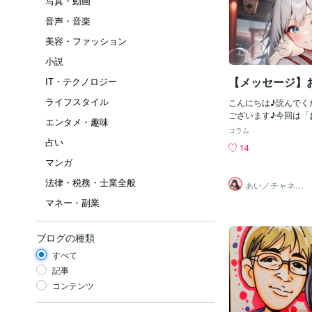
写真・動画
音声・音楽
美容・ファッション
小説
【メッセージ】
IT・テクノロジー
ライフスタイル
こんにちは♪読んでく
ございます♪今回は「
エンタメ・趣味
いて。☆☆☆「贈与す
コラム
るもの」「次の人へ渡
占い
14
色々あります。おくり
マンガ
分だけ得をしたい、と
あるもののこと、です
法律・税務・士業全般
あい／チャネリ
して関係をもつとき、
ングアート✨夏S
マネー・副業
ALE
でない関係には「おく
覚があります。何か見
物をする場合のことを
ブログの種類
ありません。他者とい
現れた者、のことです
すべて
くりものをする対象者
記事
に対しておくりものを
コンテンツ
に出来ることは何だろ
問い続け、かつどんな