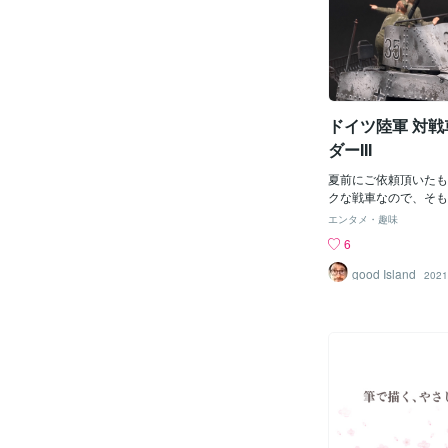
させる」「悲しみを拭
る似顔絵おふたりの名
いので相手が好きなカ
Anniversaryなど
も避けるのがいいです
です！ワンちゃん似顔
ようにメッセージカー
さんの似顔絵もとても
言葉を添えておくのが
子を絵として残してお
取り方次第で不仲にな
んと同じですね家族似
ドイツ陸軍 対戦
（ちなみにタオル生地
記念日にかかれること
したハンカチが好きで
が描いていて最も好き
ダーIII
すじぃじばぁばへ！還
愛するじぃじやばぁば
夏前にご依頼頂いたも
詰まったプレゼント最
クな戦車なので、そも
かがでしたか？似顔絵
ったです。基本工賃 3
エンタメ・趣味
ろ？どんな感じでみん
意様のため、実際はお
6
ろう？そういったお悩
ています。） キット料
が解決いたしますぜひ
ットは未購入とのこと、
good Island
2021
くお願いいたします
購入し、ご請求させて
料 元払い、着払い（
よび、制作後の返送は
ご負担頂きました） 合
料