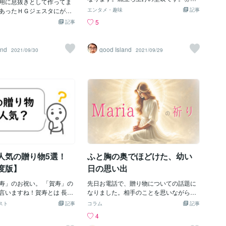
おやつ、何気ない笑い声、
用に息抜きとして作ってま
な一瞬を未来に残すお手伝いができたら
気を出すために付属していた台座を加工
ったあの時間こそ、本当に
あったＨＧジェスタにがっ
嬉しいです。ご相談だけでも大歓迎で
エンタメ・趣味
記事
し、整備兵を飛ばしました。基本工賃 3
い“うちの夏”。だからこ
ングしてみました。成形色
す。お気軽にプロフィールのリンクより
5
記事
0,000円 （お得意様のため、実際はお値
中で眠っている日常の写真
なしで、仕上げる方
ご覧ください。⸻▶︎ モザイクアート
引きさせて頂いています。） キット料
なかたちで残してみません
な感じだと時間がかからな
のご依頼はこちら（※プロフィールページ
金 6,000円（キットは未購入とのこと、
イクアート制作、承って
000~5000円：キット別）
にも掲載しています）⸻おわりに写
and
good Island
2021/09/30
2021/09/29
Amazonで代理購入し、ご請求させて頂
ココナラにてオリジナルの
です。
真は記録。でも、アートは「記憶」にな
きました） 送料 元払い、着払い（当方
トを受注しています。・水
る。もしあなたにも、大切にしたい写真
への発送時および、制作後の返送は、ご
・ナチュラルでやさしい印
があるなら、その1枚を、一緒に作品にし
依頼主様にてご負担頂きました） 合計：
や子どもの成長記録にぴっ
ませんか？
36,000円＋送料
しても、大変ご好評いただ
⸻▶︎ モザイクアートの
頼はこちら⸻おわりに時
けれど、思い出は「かた
とで、何度でもよみがえり
あなたのスマホの中にも
たい一瞬」が眠っていたら
人気の贈り物5選！
ふと胸の奥でほどけた、幼い
の写真をアートにしません
年度版】
日の思い出
寿」のお祝い。 「賀寿」の
先日お電話で、贈り物についての話題に
言いますね！賀寿とは 長寿
なりました。相手のことを思いながら一
事です。 本人の心の残るお
生懸命に選ぼうとしているお話を聴いて
スト
記事
コラム
記事
げたいですよね！ ◆どんな
いるうちに、ふと、こんな言葉が自然に
4
なの？ 誕生日の贈り物とは
口をついて出ました。「贈り物の本質