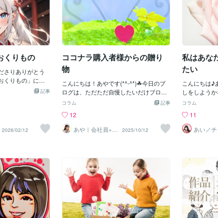
おくりもの
ココナラ購入者様からの贈り
私はあな
物
たい
ださりありがとう
おくりもの」につ
こんにちは！あやです(*^-^*)☘今日のブ
こんにちは♪
るもの」「奉納す
記事
ログは、ただただ自慢したいだけブログ
しをしようか
すもの」表現は
です👍「それは興味ないわ～」という方
シです☆私は
コラム
記事
コラム
もの、それは、自
は、どうぞあなたの時間を他のことに有
ったわけでは
12
11
いう考えと対極に
意義にお使いくださいませ☘先日、こち
になったし、
。自分が他者に対
らのチャットサービスをご購入いただい
をたくさん感
あや｜会社員×悩
あい／チ
2026/02/12
2025/10/12
その関係が支配的
み相談_二刀流メ
ングアー
たお客様から「AIイラスト描いてみまし
スキル」を授
ガネ女子
ALE
りもの」という感
た」と画像をプレゼントしてくださいま
ルを「天から
返りを求めて贈り
した✨覚えている方いらっしゃいますで
今まで私はち
言っているのでは
しょうか？わたしのアイコンが先月まで
し！みたいな
うのは、目の前に
イラストだったことを笑まだ10日ちょっ
（ひねくれ者
。奉納、贈与、お
としか経っていませんが懐かしいなぁ～
す）でも自分
です。目の前の者
✨と思いながらこんなにも素敵なプレゼ
ないのにスキ
するのは、「自分
ントをいただけた幸せをかみしめながら
がたいことだ
うか？」と自分に
今月もいいご縁に恵まれて本当によかっ
ちたんですよ
にささいなことだ
た✨（まだ今月半分ありますが笑）そん
し」ができる