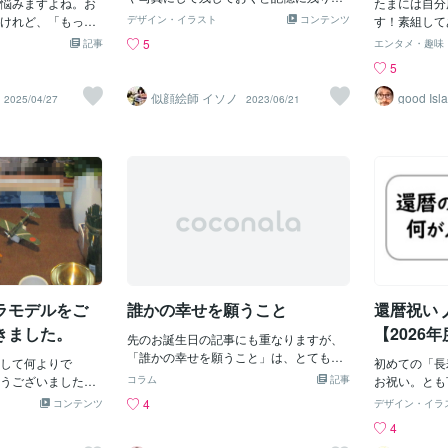
悩みますよね。お
い。いつもの
たまには自分
いる。⸻「大切なものを、大切なま
すいですよね！「去年もこの時に描いて
けれど、「もっと
デザイン・イラスト
コンテンツ
風鈴の音に笑
す！素組して
ま残したい」時がたてば、記憶は少しず
もらったんです」この言葉がとても嬉し
い」そんな方にお
残しておきた
つりウェザリ
5
記事
エンタメ・趣味
つ輪郭を失っていく。でも、こうして形
いですそんな似顔絵のご注文はこちらか
い出の写真で作
そ、スマホの
生かし（塗装
5
にしておくと、まるで心がそのときに戻
ら
です。今回ご紹介す
たちを、特別
法）。。こん
って、あの温度や匂いまで、ふわっと思
真を一枚のアート
か？⸻モザ
いので格安（3
似顔絵師 イソノ
good Isl
2025/04/27
2023/06/21
い出せる。それがモザイクアートの力だ
品。遠くから見る
います現在、
でご提供可能
と、私は信じています。⸻ご依頼は
姿。でも近づいて
モザイクアー
ココナラから承っています出産祝い、誕
写真たちがぎっし
彩画風タッチ
生日、記念日、母の日、父の日、卒園記
気づきます。家族
象・家族写真
念…。用途は違っても、「想いを贈りた
日常のひとコマ、
たりギフトと
い」という気持ちは、いつも同じ。あな
その一つ一つが集
いています。
たの大切な一瞬を、世界にひとつのアー
とう」をかたちに
詳細・ご依
トにしてみませんか？⸻▶︎ ご依頼・
、普段なかなか伝
間は戻せない
詳細はこちら（ココナラ）【プロフィー
にできる特別な
ち」にするこ
ル欄のリンクからご覧いただけます】
ザイクアートとい
ます。もし、
⸻おわりにあなたが歩いたこの夏の
贈ることで、きっと
「残しておき
道。それはきっと、私の人生の中で、い
ラモデルをご
誰かの幸せを願うこと
還暦祝い 
です。私のモザイ
——ぜひ、そ
ちばん美しい一本道で
に柔らかい水彩画
か？
きました。
【2026
先のお誕生日の記事にも重なりますが、
ラルで温かみのあ
「誰かの幸せを願うこと」は、とても幸
います。写真の持
して何よりで
初めての「長
せなことです。直接何か出来なくても、
切にしながら、一
うございました。
コラム
記事
お祝い。とも
そのくらい大切に思える人が存在してく
世界でひとつだけ
ぼ」のご発注をご
祝いの総称の
4
コンテンツ
デザイン・イラ
れることに心からありがとうございます
す。今年の母の
と。今後ともよろ
祝いにしてあ
4
と心の中で感謝しております。そしてそ
ねた特別なプレゼ
。
贈り物が人気
れを願える自分自身が一番幸せなんだな