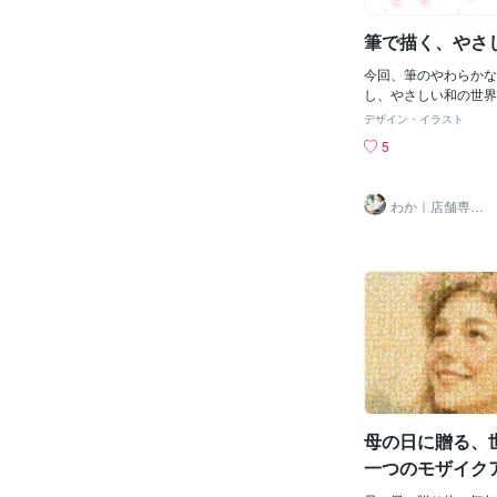
筆で描く、やさ
今回、筆のやわらかな
し、やさしい和の世界
ストを制作しました。
デザイン・イラスト
揺らぎや余白を大切に
5
ちが少しやわらぐよう
囲気を意識しています
しきれない、筆のかす
わか｜店舗専門
品に自然な温かみを与
webデザイナー
のテイストを取り入れ
やさしく上品な印象に
すめです。店舗のイメ
や、チラシ・SNS投
ただけます。筆文字の
ストとの組み合わせも
で、お気軽にご相談く
母の日に贈る、
一つのモザイク