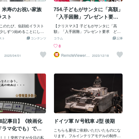
して、必要な情報をおろし
：米寿のお祝い家族
754.子どもがサンタに「高額」
エネルギーをアートにおろ
を【祝福を贈る】ことに使
ラスト
「入手困難」プレゼント要
贈り物をもらったんだから
求 どうすればいい？
り物を「まわす」ことが大
このたび、似顔絵イラスト
【クリスマス】子どもがサンタに「高
こうとしたらよどむ。川の
少しずつ始めることにしま
額」「入手困難」プレゼント要求 どう
のは、流れ続けているか
でたくさんのご家族や大切
すればいい？ 対策を子育てアドバイザ
スト
コンテンツ
コラム
記事
だからと堰き止めたらあっ
な瞬間を描かせていただ
ーに聞く 1週間後にクリスマスを迎えま
8
は腐る。私は、もらった贈
は思い出深いエピソードも
す。親から「欲しい物を書いた手紙を枕
いこう。あなたへ♪祝福を♪
ます😊これからのブログで
元に置いておくと、寝ている間にサンタ
_
RemoteViewer導
2025/04/01
2023/12/18
与✅
品たちのこだわりポイント
クロースが届けてくれる」などと教えら
などもお届けしていきたい
れ、子どもの頃にわくわくしながらサン
==================
タクロース宛ての手紙を書いた人は多い
=====================
のではないでしょうか。 ところで、子
米寿のお祝いに、ご家族みん
どもがサンタクロースに高額な物や入手
枚のイラストに残しません
困難な物を要求するケースがあるよう
の作品は、長寿のお祝いの
で、SNS上では「高額で手に入りにくい
ご家族からの感謝と愛情を
物を頼んでくる」「だんだん高額な物ば
ました。🌼 家族の温かさを
かりを頼むようになった」という内容の
方を囲むご家族の優しい表
声が上がっています。 子どもが、サン
き、ほっこりとした雰囲気
タクロース宛ての手紙を通じて、高額な
78記事目】《映画化
ドイツ軍 Ⅳ号戦車 J型 後期
ます。背景にはミモザの花
物や入手困難な物を要求する場合、どう
明るく華やかな印象に。ミ
したらよいのでしょうか。子育てアドバ
ドラマ化でも）でき
こちらも夏頃ご依頼いただいたものにな
」「優しさ」を象徴する花
イザーの佐藤めぐみさんに見解を聞きま
!?》｝【全然知らなか
ります。フルインテリアモデルの制作で
いにぴったりです🌸🎨 柔
！！！突然ですが今日の私
した。 欲しい物をリスト化する Q.子ども