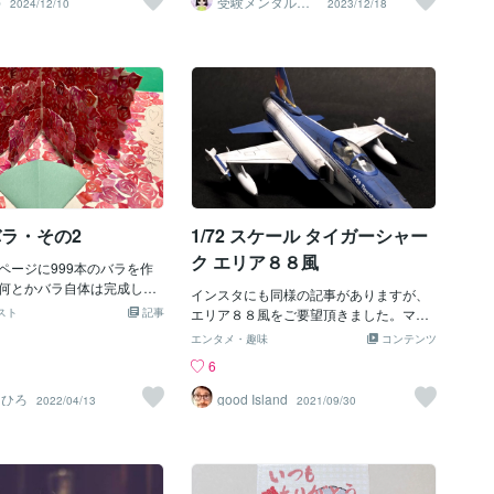
p
受験メンタルト
2024/12/10
2023/12/18
ちです。それに面倒だなぁと。だけど、
レーナー イロ
レードの★紙吹雪を回収す
ただいたり贈ったりする機
ハル
『 塾の先生へお歳暮を贈るか？！』と
しているらしいのです】
て、「贈り物って、The思
思い始めました。お友達のご家庭が、塾
らなに？？って？ｗノンノ
〜」と気づいたんです。実
の先生へお弁当を贈られたようで^^お弁
あわてなさんなｗですｗ
ントを選ぶことに少し苦手
当まではいきませんが、お菓子くらいな
きた部分はここじゃありま
、苦手だからこそ日々「気
ら我が家も…。我が子をちゃんとみてね
たしかに感心はしたけど、
贈り物って何だろう」と研
という意味を込めながら、贈るのもいい
ある意味『仕事だから』】
ます。研究というと大袈裟
かもと思いはじめました。冬期講習前で
そこまでなのでねｗ）■■■■
らって嬉しかったもの・あ
すし。他のご両親の方々から学ぶことば
■■■■■■■■■■■■■■■■■■■■
ものリスト」をまめに蓄積
かりです。先生に猛アピールして、我が
・・・・・・・・・・・・・・・・・・・・・・・
咄嗟に手土産やプレゼント
子をなんとか第一志望校へ導いてくれた
といけない時にこのリスト
らな～と思っています。それでは～
バラ・その2
1/72 スケール タイガーシャー
います。今回は「このプレ
やりだな！」と感じた自分
ク エリア８８風
ページに999本のバラを作
紹介します。出産祝いの例
何とかバラ自体は完成し
ケースでも考え方は同じか
インスタにも同様の記事がありますが、
束に仕立てるのみ。なかな
ひ参考にしてみてください
スト
記事
エリア８８風をご要望頂きました。マス
バラというのはボリュームが
のことを考えてプレゼントを
キングでの塗装、余っていたデカールを
エンタメ・趣味
コンテンツ
が入る余地もないほどでし
く当たり前のことですがあ
張りました。正確なマーキング、塗装で
6
れば貼るほど、そのバラの
。物を選ぶときに「誰にど
はありませんが、雰囲気は出ているので
ます。自分で作っておいて
伝えたい？」ってちゃんと
OKをもらいましたー！基本工賃 30,000
ちひろ
good Island
2022/04/13
2021/09/30
凄いものが生まれてしまい
か？私がいただいた出産祝
円 （お得意様のため、実際はお値引き
この数は永遠だなと花言葉
と、もちろんどれも嬉しか
させて頂いています。） キット料金 90
一層噛みしめた作業でし
、特に思いやりが伝わって
0円（キットはお持ちでなかったため、A
言葉の意味は、前回のブログ
後の母体を労ってくれるプ
mzonにて代理購入） 送料 元払い、着
ます今は、残り200本ほど
した。あるお客様からの
払い（当方への発送時および、制作後の