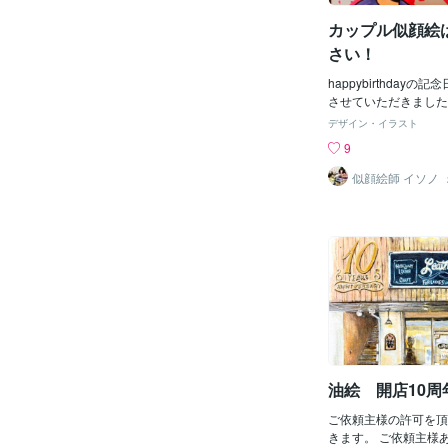
としても自分にできる
とのことです。「誰か
カップル似顔絵
ろう」という気持ちの
さい！
ことです。「自分の仕
い続け、何もしないで
happybirthday
の助けはやってきませ
させていただきました
なことでも、「おくり
私が最も得意としてい
デザイン・イラスト
する人のところへ、天
います大切な人に似顔
9
ます。おくりものとい
絵のご注文はこちらか
であり励ましのことで
似顔絵師 イソノ
は金銭、物品のことで
いうのは、才能を発揮
ることです。衣食住の
おくりものというのは
いという承認のことで
ほほえみのことです。
で、誰かすごい人が出
な、と待っている人の
い現実でしょう。小さ
くり続ける人の現実は
となるでしょう。☆☆
のいす」ってあるんで
油絵 開店10周
ご依頼主様の許可を頂
きます。 ご依頼主様