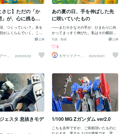
作りの物を贈るっていいですね(*^^*)みな
さんも、今年の記念日や父の日は、いつ
とさじ】ただの「か
あの夏の日、手を伸ばした先
もと違う似顔絵キャンバスを贈ってみる
と喜んでくれること間違いなしですよ！
間」が、心に残る宝
に咲いていたもの
是非、一度ご覧くださいね！―――――
た日
回、つくっていい？」氷を
――――――――――――――――――
――まだ小さなその手が、ひまわりに向
顔がふくらんでいく。この
――――――――――― 現在、似顔絵や
かってまっすぐ伸びた。私はその横顔
のない記憶は、たった1枚の
似顔絵付き名刺の販売を行っています。
を、きっと一生忘れない。昨年の夏、ひ
記事
写真・動画
記事
トになりました。小さな手
似顔絵付き名刺は、ビジネスで大切な初
まわり畑を訪れたときのこと。1歳のわが
5
握りしめて、目をきらきら
対面の場面で、 ①相手に見せたいと思
子とふたりで歩いた、ただの夏の日。だ
かき氷を待つ息子。私はそ
える名刺で自信のある表情になる、 ②
けど、ふとした瞬間、「この時間を、ず
アート
モザイクアート
2025/05/22
2025/05/21
専門店
ガリガリ削りながら笑って
相手が似顔絵を食いつくように見ること
っと覚えていたい」そう思ったんです。
な何気ない夏の午後の1枚の
で自然と会話が生まれる、 ③単なる自
青空とひまわりの中で笑ったあの表情。
にとって一生忘れたくない
己紹介で終わらず、より密接な関係にな
何かをつかもうと伸ばした小さな手。そ
りました。⸻写真 × ア
っていく、 という効果が得られます。 大
れをそっと支える私の腕。まるで絵本の1
出がよみがえるこのイラス
切な商談の場に、最強の相棒を携えてい
ページのような、優しい時間でした。
のワンシーンをもとに水彩
きませんか？ よろしければ以下のサービ
⸻思い出は、形にしてこそ永遠にな
ジしたものです。そしてさ
スも覗いてみて下さいね！
るスマホに眠ったままの写真たち。いつ
1枚を、365枚の家族写真で
か見返すはずだった「日常の宝物」を、
イクアート作品」としても
世界にひとつだけのアート作品として残
。遠くから見ると絵画のよ
すことで、家族の時間がもっと特別にな
で見ると、一枚一枚の写真
ると感じています。⸻モザイクアー
HG ジェスタ 息抜きモデ
1/100 MG Zガンダム ver2.0
憶が、息づいているんで
トのご依頼について現在、ココナラにて
別なこと」じゃなくてい
モザイクアートのオーダーを承っていま
こちも去年ですが、ご依頼頂いたものに
行だけが、思い出じゃな
す。誕生日、記念日、母の日など、大切
なります。黒立ち上げの塗装です。雰囲