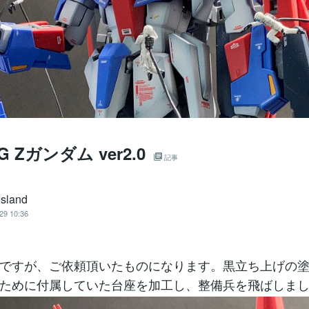
MG Zガンダム ver2.0
記事
Island
29 10:36
ですが、ご依頼頂いたものになります。黒立ち上げの
ために付属していた台座を加工し、整備兵を飛ばしま