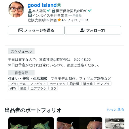
good Island
本人確認
機密保持契約(NDA)
インボイス発行事業者
未登録
総販売実績
39
評価
4.9
フォロワー
31
メッセージを送る
フォロー
31
スケジュール
平日は在宅なので、連絡可能な時間帯は、9:00-18:00

休日は予定がなければ家にいるので、都度ご連絡ください。
得意分野
住まい・美容・生活相談
プラモデル制作、フィギュア制作など
プラモデル
フィギュア
カーモデル
飛行機
潜水艦
ガンプラ
AFV
塗装
エアブラシ
３D
出品者のポートフォリオ
もっと見る