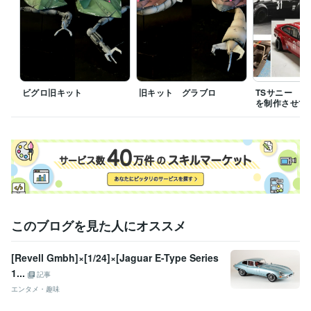
ビグロ旧キット
旧キット グラブロ
TSサニー 
を制作させて
このブログを見た人にオススメ
[Revell Gmbh]×[1/24]×[Jaguar E-Type Series
1...
記事
エンタメ・趣味