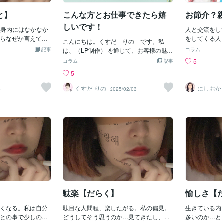
 大事だろう・・・
の成果しか出
関係についてもそうですよ。 自分に対し
お金を最優先に選ん
で売れる売れ
と】
こんな方とお仕事できたら嬉
お節介？
て 好意的な人が2割 どちらでもない人が
金のことを最優先
で成功できる
6割 好意的ではない人が2割 いることに
しいです！
間関係においても お
、身内にはなかなか
していると思
人と交流をし
なります。 たとえば、ココナラでいえば
で 付き合うかどう
らなぜか言えてし
る人は ココ
をしてくる人
あなたのサービスを利用すれば 全体の2
こんにちは。くすだ りの です。私
選ぶときでも 楽して
、それを相談する
常生活もわり
らこちらのこ
記事
割くらいの人は あなたのサービスやあな
は、（LP制作） を通じて、お客様の魅力
コラム
たり とにかくお金
ているこの世。相
す！ もし当
る（かもしれ
たのことを 否定的に思う人がいても おか
や想いを形にするお手伝いをしていま
5
コラム
記事
断してしまいます。
わない、だけど自
な結果を出せ
世話」な「雑
しくないわけです。 どんなに売れてるベ
す。お仕事をするうえで、お互いに気持
5
ですし お金はあっ
いないのに、先に
人の特徴⭐①
例えば、こん
テランでも 必ず、低評価を何回か食らい
ちよく、スムーズに進めることを大切に
ただ、お金というの
る思考が、私には
自己肯定感を
か？◇もっと
ます。 僕だって、食らってますｗこれ
しています。そこで今回は、「こんな方
くすだ りの
にしおか
6
2025/02/03
できるだけでお金そ
ズの相談だった
ず、自分はで
いの？◇子ど
パワメン
は、人が集まってくれば 仕方のないこと
とお仕事できたら嬉しい！」という理想
ンセラー
です。では、お金
ついて疑問に思う
動できる人 
知らないの？
なので 「低評価をつけられたらどうしよ
のクライアント像についてお話ししたい
とは人の感謝が具
相談するなら分か
る人 自己肯
よ、絶対◆□
う・・・」と怯える必要はなにもないん
と思います。もし「自分に合いそう！」
の先にあるもので
ないのは、他人の
意識になりや
うがいいって
です。 なので、はじめから2割くらいの
と思っていただけたら、ぜひお気軽にご
にするのはお金じゃ
間が、その疑問の
事があると 
こと言われて
人からは 嫌われる可能性があるんだ～く
相談ください😊■こんな方とご一緒した
ジネスでいうなら
事もなく、別の第
ビジネスにお
するか、スル
らいのモチベーションでいるといちいち
いです！✅ お互いに気持ちよくやり取り
何よりも最優先とい
。正直そんなこと
任 他人や環
見」に対して
感情が振り回されなくなります。 それよ
できる方お仕事は 信頼関係が大切 だと考
観が間違っている
思う。その人が何
成功は望めな
が抵抗なく受
りも大事なのは あなたのことを必要とし
えています。丁寧なコミュニケーション
まいます。 昭和世代
分からないし、ま
学んでる人 
イス→参考に
てくれる人肯定的に思ってくれる人を大
を心がけていますので、最低限のレスポ
かる
としても、それを
る人はいない
を感じる＝お
事にすることです。どうしても人間は嫌
ンスや意思疎通ができる方だと嬉しいで
わけで…。決める
は如何でしょ
なことがある
す！✅ イメージや希望を共有してくれる
分かってほしい。
を大事にしよ
駄楽【だらく】
愉しさ【
方「こういう雰囲気にしたい」「こんな
んぞ、本人に確か
切か、役に立
イメージが好き」など、ざっくりでも大
とも。時間の無駄
くなる。私は自分
駄目な人間程、楽したがる。私の偏見。
は、自分の心
生きている内
丈夫です！希望をお聞かせいただけれ
。かわいそう・大
との事で少しの事
どうしてそう思うのか…見てきたし、実
節介」はあな
多いのか…と
ば、それをもとに最適なご提案をさせて