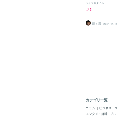
変・凄い・偉い、とか
でも幸せを感じる。そ
ライフスタイル
で、承認欲求満たした
弱い。それは…私が今
3
なくて、同じ境遇の人
のないものだから、幸
め合いをすりゃいいよ
て、戸惑って動揺して
り、欲しい言葉がもら
と弱さが露になる。良
蓮ｘ霞
2021/11/1
なるような奴は、他人
私個人の判断では悪い
て話してる人の時間や
は、嫌いだから。家族
るだけなのを自覚しろ
と子供達。私が心許せ
で人を巻き込むな。っ
の人達だけ。私にはも
亡くなってはいないと
も分かりえない事。親
知る事は無いだろう。
血から好きではないが
嫌いだ。R
カテゴリ一覧
コラム
｜
ビジネス・
エンタメ・趣味
｜
占