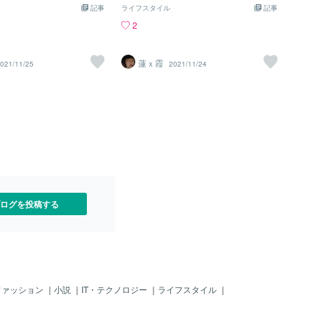
される必要はありません。
でも愉しさが勝る…と。私
息抜きできない人はどうしたらいいのだ
記事
ようか」って。あれ？違いを許している
ライフスタイル
記事
気持ちから言ってくれたと
い。五分五分…もしくは哀
ろうか。と言うか、そもそも息抜きと
というより、一緒に味わいたいと思って
2
を受け入れるかスルーする
死を目の当たりにすると哀
は…？私は…眠れたとしても夢を見てい
いる自分に気づく。価値観って、違いそ
自身が決めてよいのです。
くなる…笑顔で見送っても
るし、起きていたらどこかしら痛みがあ
のものが問題なんじゃないのかもしれな
となる「価値観」「好き嫌
面上。実際は哀しみだと思
るから、休まらない。のだが、この場合
い。大事なのは、私が無理をしていない
蓮ｘ霞
021/11/25
2021/11/24
」をしっかり持っておきた
いいものだとしても…の
の息抜きは何なのだろうか。と言うの
かどうか。合わせることが苦しいのか、
の意見を拒絶するのではな
見送られる側になっても同
も、ただただ今疲れているから。それだ
それとも自然に歩幅をゆるめられるの
入れて取捨選択する。そし
そうなったら、命の最後…
け。Ｒ
か。本当は、“誰といるか”のほうが、ず
の最終決断は自分で。その
。愉しさが勝ることは無い
っと大きい。その人の空気や安心感。隣
も取る。そんな「しなやか
程。例えそれが、幸せと哀
にいるときの自分の表情。自分を小さく
に着けた大人でありたいで
も同じだと思う。変わらな
しなくてもいい関係。それがあるなら、
人間が死に哀しみを抱くか
旅の仕方なんて、いくらでも変わる。旅
だけの話。私の独り言。Ｒ
だけじゃなくても私は、違いに怯えなく
ていい。「私はこうじゃなきゃ嫌だ」も
大事。でも、「そんな見方もあるんだ
な」と思える余裕も、持っていたい。だ
ログを投稿する
から、ちゃんと感じて、ちゃんと選べば
いい。そう思ったら、少し背筋が伸びた
ファッション
｜
小説
｜
IT・テクノロジー
｜
ライフスタイル
｜