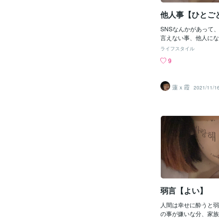
どっちが自分にとって
で、だいたいの人は 
他人事【ひとご
でしまうんですが、お
に 考えている人は人
SNSなんかがあって
金を持ってるかどうか
言えない事、他人にな
かを考えたり 仕事を
まうってことはあって
ライフスタイル
儲かりそうかで判断し
ような場所も増えてき
9
が基準ですべてを 判
談するのが悪いとは言
もちろん、お金は大事
分では何の行動もして
たほうがいいです。 
相談して決めようとす
蓮ｘ霞
2021/11/1
は 便利な何かと交換
分からない。サプライ
のものには価値はない
り、自分の振る舞いに
とはなんなのか？お金
ことがあって、それを
現化したものなので人
る。私が特に理解出来
す。 なので、最優先
言動に疑問をもった人
なくて「人」です。ビ
真意を本人に確かめる
あなたの お客さんが
三者に相談することだ
うことです。この価値
相談しても意味ないと
と 全てが間違ってし
を思っているかなんて
の人は なんとなくわ
ぁ…助言程度になった
鵜吞みにされても困る
のは自分であることを
弱言【よい】
そして、人の気持ちな
める他ない、というこ
人間は幸せに酔うと弱
とか、考えないのかね
の事が嫌いな分、家族