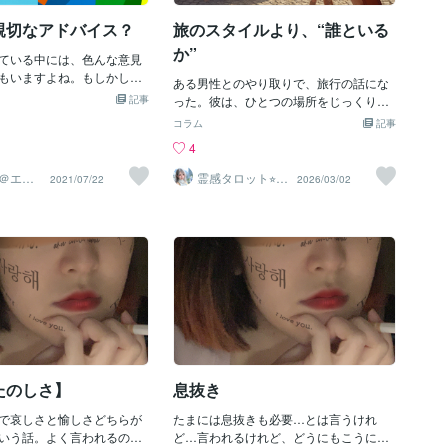
せません。これはココナラ
たりもする。ただそれだけ夢を見るし、
ないに関係なく人生のなか
現実に沿った内容の時も多いため、夢と
親切なアドバイス？
旅のスタイルより、“誰といる
か、失敗するか大きく関係
現実が分からなくなることがある。本当
か”
っています。 次に当てはま
ている中には、色んな意見
に区別がつかなくなったらどうなるんだ
ナラでも結果が出やすく、 日
もいますよね。もしかした
ろう。R
ある男性とのやり取りで、旅行の話にな
とうまくいっている人で
とを思って言ってくれてい
記事
った。彼は、ひとつの場所をじっくり楽
てはまってる人はすでに大き
ない）けれど、「余計なお
しむタイプらしい。同じ景色をゆっくり
コラム
記事
てるはずです！⭐成功する
音」も少なくありません。
眺める。一か所の滞在時間も長め。気に
4
自己肯定感を高く持てる人
なこと言われたりしません
入ったお店があれば、翌日もまた行くの
高く持つとは 他人と比較せ
痩せたら？◆まだ結婚しな
もいい、と言う。私はというと、つい予
＠エン
霊感タロット⭐︎エ
2021/07/22
2026/03/02
きる人間だという思考で行
もは作らないの？◆〇〇、
トカウ
アリーズ
定を詰めたくなるほう。普段なかなか行
思考停止せず行動を続けられ
◇△△やったほうがいいわ
けない場所だからこそ、あの神社も、こ
定感が低い人は いつも被害者
□なんて、ヤバいよ◇××のほ
の市場も、展望台も行ってみたい。スマ
すい。 何かうまくいかない
、みんな言ってるよこんな
ホで地図を開いて、効率よく回るルート
すぐに責任転嫁をはじめる。
も… どうします？参考に
を考えてしまう。そのとき、ふっと心に
いてすべての結果は自己責
ーするか周囲からの「意
浮かんだ。「…合わないかも」価値観の
境のせいにしているうちは、
どう対処するか。【1】自分
違い、ってやつだろうか。旅のスタイル
い。 ②行動してから考え、
け入れられるもの＝アドバ
が違うのは、意外と大事かもしれない。
誰でもはじめから完璧にでき
する【2】何か違和感・反発
非日常だからこそ、感覚が似ているほう
。 誰もが不安な気
節介→スルーするというの
が楽なのではとも思った。でも、ふと立
うか。自分の価値観・感性
ち止まる。もしこれが、別の人だった
う「何」が自分にとって大
たのしさ】
息抜き
ら？同じ“じっくり派”でも、その人のこ
つか、価値があるのか。
とを大切に思っていて、自然と寄り添い
だけが知っています。「お
で哀しさと愉しさどちらが
たまには息抜きも必要…とは言うけれ
たいと思える相手だったら。私はきっ
たの心を煩わせる「雑音」
いう話。よく言われるの
ど…言われるけれど、どうにもこうにも
と、笑って言う。「いいよ、ゆっくりし