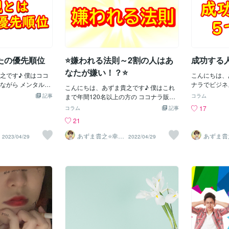
たの優先順位
⭐嫌われる法則～2割の人はあ
成功する
なたが嫌い！？⭐
♪ 僕はココ
こんにちは、
ながら メンタルサ
ナラでビジネ
こんにちは、あずま貴之です♪ 僕はこれ
これまで350名以
ポートの専門
記事
まで年間120名以上の方の ココナラ販売
コラム
談やサポートをして
上の方の 販
を支援してきました。ココナラで活動を
17
コラム
記事
 2022年9月にココ
きました おか
していると 取引終了後のお客さんからの
21
ランキング第1位獲
ラのコンサル
評価に 毎回ビクビクするということが 誰
様の声⭐さて、世の
できました‼ 
しもあると思います。 これは、精神的に
あずま貴之⭐幸せ
あずま貴
2023/04/29
2022/04/29
りの価値観を持っ
談 コンサル」
自分軸の生き方
自分軸の
もよくないので あまり考えすぎないほう
育成コーチ
育成コー
すがあなたは、価
⭐ ↓↓↓↓↓
がいいですね。 なぜなら！ どんなにあな
とがありますか？
の直近の実績
たが誠心誠意 サービス提供をしていたと
＝＝＝＝＝＝価値
をはじめ ビ
しても 必ず一定数は低評価やクレームを
自分の優先順位と同
番大事なこと
言ってくる人が存在するからです。 これ
＝＝＝＝＝＝＝＝＝
なたの普段か
は、 262の法則という 比率の法則なんで
時間」だと どっちが
考え方です」
すが どんな組織でも 上位層2割 中間層6
ろうと考えたり 「お
るうえでの 
割 下位層2割 に分かれるという法則があ
ちが自分にとって 大
ぜひ覚えてお
ります。 これはどんな組織であれ 人が集
「お金と勉強」だと
テクニックだ
まれば必ずこの比率に分かれます。 人間