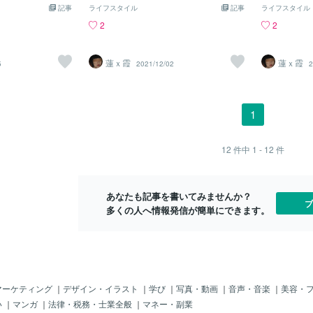
言われたいだけ
の分、少しの事で
際私がそうだから、なのかもしれない。
です。振り回
は、少しの差
記事
いただきます。✅ フィードバックをしっ
ライフスタイル
記事
ライフスタイル
いなら、相談では
まで味わったこと
人間関係って面倒くさい。人間の感情っ
相手がどんな
は理解できな
かり伝えてくれる方「この部分をもう少
2
2
に話して、傷のな
せが分からなく
て面倒くさい。要するに人間が面倒くさ
しても、それ
しさが勝る。
しこうしたい」などのフィードバックが
。図星突かれた
、ただ反対の事だ
い。本当に人間ってものにイライラす
かは、あなた
しくなる切な
あると、よりご希望に沿った仕上がりに
えなくて不機嫌に
い事か悪い事か…
る。だから私は私がすげぇ嫌い。人間嫌
その為の基準
結論それは表
なります！修正をスムーズに進めるため
蓮ｘ霞
蓮ｘ霞
5
2021/12/02
2
の迷惑。相談聞い
事。弱くなるの
いとか言うと、矛盾が生じるのは分かっ
い」「方向性
う。思い出が
に、気になることはお気軽にお伝えくだ
労力を無駄にして
と言っても、旦那
ているけれど、でもやはり拒否反応が出
いですね。人
話。それは、
さい✨✅ 誠実にやり取りができる方「依
。お前の自己欲求
る家族・身内はこ
るから仕方ないよね。それに信じていい
く、一旦受け
じだと思う。
頼したけど、音信不通になってしまっ
て思う女。R
う、親は居ない。
生き物でもないでしょ。結局人間独りだ
てどうするか
本心は哀しみ
た…」というケースは、どうしても避け
1
は思うけど…それ
から。一人では生きていけないけど、実
結果への責任
と言い切れる
たいポイントです💦お互いの時間を大切
戚が亡くなっても
質独り。間違いなく。孤独を感じない人
な強さ」を身
しみだとして
にするために、最後まで誠実にやり取り
元々自分の事は、
っている？いるなら、私はその人の話聞
すね。
い。大多数の
できる方だと嬉しいです！■少し難しいか
12
件中
1 - 12
件
…弱い自分は更に
いてみたい。私には全く理解の出来ない
ら。って言う
もしれません…💦申し訳ありませんが、
人種だから。理解はできないどろうけ
以下のような場合は、お引き受けが難し
ど、話は聞いてみたいとは思う。聞いて
いことがあります。🚫 意思疎通がまった
みたいだけ。許容されたりはしたくな
あなたも記事を書いてみませんか？
く取れない方「デザインしてください」
ブ
い。R
多くの人へ情報発信が簡単にできます。
とだけ言われても、どんなイメージがお
好みかが分からず、最
マーケティング
｜
デザイン・イラスト
｜
学び
｜
写真・動画
｜
音声・音楽
｜
美容・
い
｜
マンガ
｜
法律・税務・士業全般
｜
マネー・副業