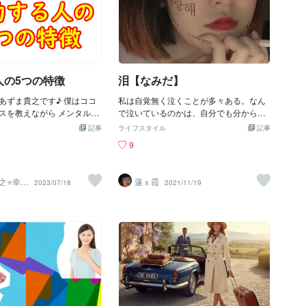
人の5つの特徴
泪【なみだ】
あずま貴之です♪ 僕はココ
私は自覚無く泣くことが多々ある。なん
スを教えながら メンタルサ
で泣いているのかは、自分でも分からな
家として これまで350名以
いから、旦那に説明することもできない
記事
ライフスタイル
記事
売のご相談やサポートをして
ことが多い。それでも旦那は落ち着くよ
9
げさまで 2022年度ココナ
うにと対応してくれている。痛いから泣
部門 ランキング第1位獲得
く、悲しいから泣く、怖いから泣く、笑
2023年「ココナラ電話相
いすぎて泪が出る。それらはなんとなく
之⭐幸せ
蓮ｘ霞
2023/07/18
2021/11/19
 ⭐おすすめサービスNo.1
は分かっているつもり。でも…何か急に
生き方
チ
⭐コンサルを受けた三つ葉さん
泣き出してしまうことがある。そのまま
⭐ ↓↓↓↓↓今回はココナラ
発作に繋がってしまったり、気づいたら
ジネスを成功させるための 1
寝てしまっていたり…。何事もなかった
をお伝えします。 それがあ
かのように過ごしたり。正直記憶が確か
らの「メンタルや価値観、
ではないから私には分からないが、発作
 これが今後のビジネスをや
の事とかは後に旦那が教えてくれたりす
柱となるのは間違いないので
る。寝てしまうと必ず夢を見る。見ない
いてください。ノウハウや
時がない。それも大体の内容を覚えてい
けを学ぶだけではある程度
るし、夢の中では夢だという自覚があっ