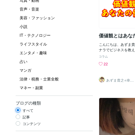
写真・動画
音声・音楽
美容・ファッション
小説
価値観とはあな
IT・テクノロジー
ライフスタイル
こんにちは、あずま貴之です
ナラでビジネスを教え
エンタメ・趣味
ポートの専門家として 
コラム
上の方の 販売のご相
占い
22
きました おかげさまで
マンガ
ナラのコンサル部門 
得できました‼⭐お客
法律・税務・士業全般
あずま貴之⭐幸せ
中の多くの方が自分な
自分軸の生き方
マネー・副業
育成コーチ
て生きていると思いま
値観について考えたこ
＝＝＝＝＝＝＝＝＝＝
ブログの種類
観とは言い換えれば 
じです。 ＝＝＝＝＝
すべて
＝＝例えば 「お金と
記事
自分にとって 大事だ
コンテンツ
金と友達」だと どっ
事だろうと考えたり 