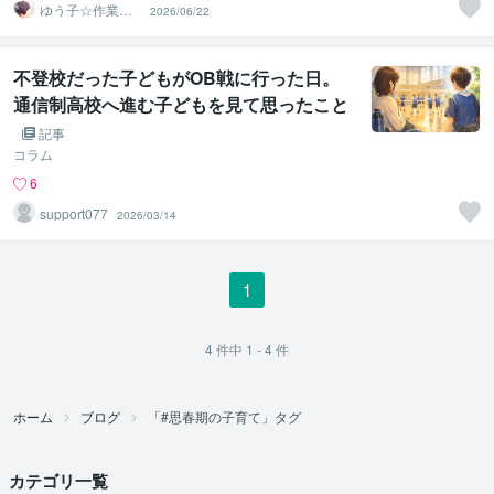
ゆう子☆作業療
2026/06/22
法士＆ライフコ
ーチ
不登校だった子どもがOB戦に行った日。
通信制高校へ進む子どもを見て思ったこと
記事
コラム
6
support077
2026/03/14
1
4
件中
1 - 4
件
ホーム
ブログ
「#思春期の子育て」タグ
カテゴリ一覧