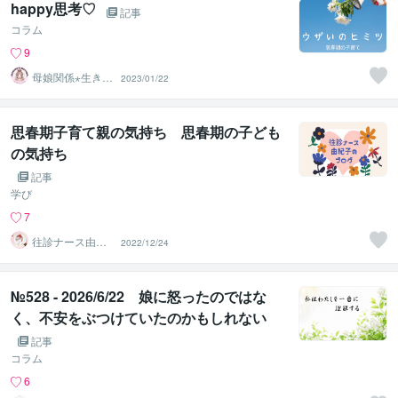
happy思考♡
記事
コラム
9
母娘関係⋆生きづ
2023/01/22
らさ軽く܀ꕤ܀の
すけママ
思春期子育て親の気持ち 思春期の子ども
の気持ち
記事
学び
7
往診ナース由紀
2022/12/24
子＠人間関係分
析ルーム
№528 - 2026/6/22 娘に怒ったのではな
く、不安をぶつけていたのかもしれない
記事
コラム
6