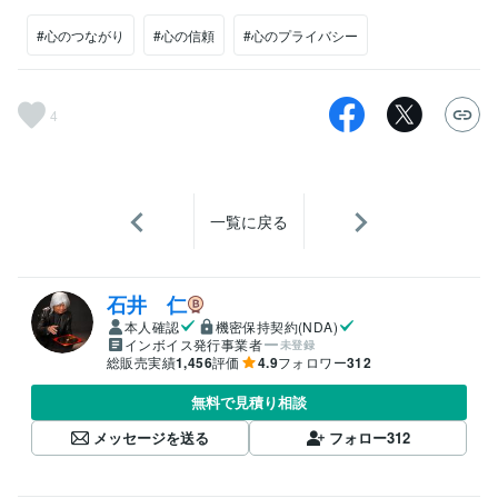
#心のつながり
#心の信頼
#心のプライバシー
4
一覧に戻る
石井 仁
本人確認
機密保持契約(NDA)
インボイス発行事業者
未登録
総販売実績
1,456
評価
4.9
フォロワー
312
無料で見積り相談
メッセージを送る
フォロー
312