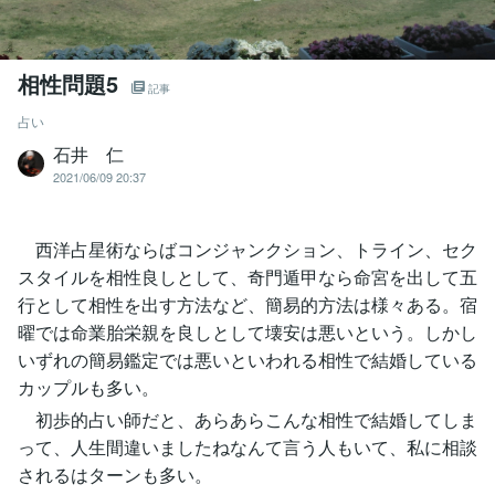
相性問題5
記事
占い
石井 仁
2021/06/09 20:37
西洋占星術ならばコンジャンクション、トライン、セク
スタイルを相性良しとして、奇門遁甲なら命宮を出して五
行として相性を出す方法など、簡易的方法は様々ある。宿
曜では命業胎栄親を良しとして壊安は悪いという。しかし
いずれの簡易鑑定では悪いといわれる相性で結婚している
カップルも多い。
初歩的占い師だと、あらあらこんな相性で結婚してしま
って、人生間違いましたねなんて言う人もいて、私に相談
されるはターンも多い。