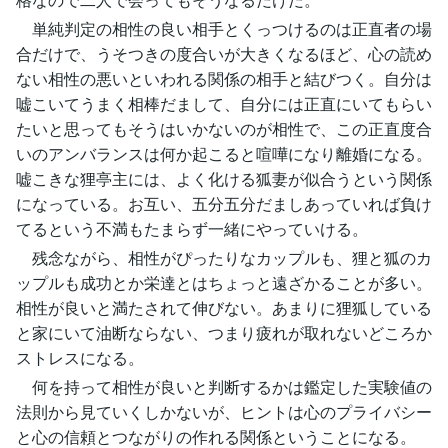
単純判定の相性の良い相手とくっつけるのは正直者の場
合だけで、うそつきの度合いが大きくなるほど、心の読め
ない相性の悪いといわれる関係の相手と結びつく。自分は
嘘こいてうまく相棒だまして、自分には正直にいてもらい
たいと思ってもそうはいかないのが相性で、この正直度合
いのアンバランスは何か起こると喧嘩になり離婚になる。
嘘こきな狸亭主には、よく化ける狐妻が似合うという関係
になっている。お互い、五分五分だましあっていれば負け
てるという不満もたまらず一緒にやっていける。
残念ながら、相性がぴったりなカップルも、狸と狐のカ
ップルも成功とか栄達とはちょっと遠ざかることが多い。
相性が良いと満たされて伸びない。あまりに狸狐している
と家にいて油断ならない、つまり疲れが取れないどころか
ストレスになる。
何を持って相性が良いと判断するかは鑑定した実験値の
法則から見ていくしかないが、ヒントは心のプライバシー
と心の信頼とつながりの作れる関係ということになる。