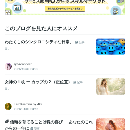
このブログを見た人にオススメ
わたくしのシンクロニシティな日常。
記事
占い
ryosconnect
2025/10/30 23:20
女神の１枚 ー カップの２（正位置）
記事
占い
TarotGarden by Aki
2026/04/03 23:46
🌈 信頼を育てることは魂の喜び──あなたのこれ
からの一年に
記事