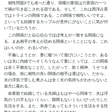
相性問題3でも述べた通り、宿曜の業宿は六害宿の一つ
で禍が引き起こされる宿である。そして、これは西洋占星
ではトラインの関係である。この関係で相性いいですよ、
といっても結婚するカップルが意外に少ないことに気が付
いているだろうか。
この関係だと以心伝心でほぼ考えが一致する関係にな
る。まあ相手の考えが読める関係ということになる。これ
はいいのか、わるいのか。
不倫しようとか、妻に嘘ついて遊びにいこうとか、ある
いは夫に内緒でへそくろうなんて妻にとっては、この関係
は全く不都合なことだ。したがって、欺く精神、うそつき
の場合、俗に相性の良い関係の相手は選ばない。だから、
夫の浮気で苦しむ奥さんは全く夫の気持ちがわからないと
途方に暮れる。
命業胎で結婚している夫婦はもはや一心同体で、夫は浮
気のうの字もないくらい、隙間もないくらいぴったりした
生活をする。また、単身であってもそういう生活をする性
格なので二人で会ってもそうなるだけだ。