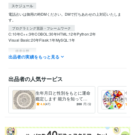
スケジュール
電話占いは御用の時DMください。DMで打ちあわせの上対応いたしま
す。
プログラミング言語・フレームワーク
C:10年
C++:3年
COBOL:30年
HTML:12年
Python:2年
Visual Basic:20年
Flask:1年
MySQL:1年
得意分野
出品者の実績をもっと見る
占い
密教占星法・梅花心易・地理風水
占い
出品者の人気サービス
生年月日と性別をもとに運命
七政
鑑定します 能力を知って可
す 
能な多くの道のより良き選択
に関
4.9
(47)
200
円
/分
4.8
を
す。