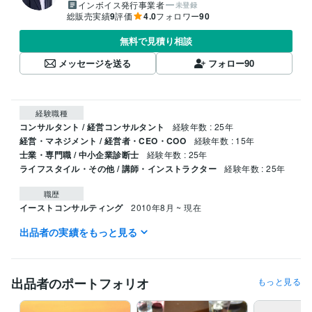
インボイス発行事業者
未登録
総販売実績
9
評価
4.0
フォロワー
90
無料で見積り相談
メッセージを送る
フォロー
90
経験職種
コンサルタント / 経営コンサルタント
経験年数 : 25年
経営・マネジメント / 経営者・CEO・COO
経験年数 : 15年
士業・専門職 / 中小企業診断士
経験年数 : 25年
ライフスタイル・その他 / 講師・インストラクター
経験年数 : 25年
職歴
イーストコンサルティング
2010年8月 ~ 現在
出品者の実績をもっと見る
受賞歴
ちょっとの「気づき」であなたが変わる、仕事が変わる
「顧客体験
コミュニティ」で気づいて「なりたい自分」になる！
出品者のポートフォリオ
もっと見る
資格・検定
中小企業診断士
取得年 : 1998年