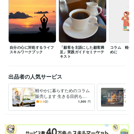
中小企業診断士（商業）
取得年 : 1997年
得意分野
ビジネス代行・事務代行
顧客を主語にした顧客満足の実践
飲食
販売
サービス
悩み相談・カウンセリング
自分の心に対処するライフスキル
仕事の悩み
人間関係
自分の心に対処するライフ
「顧客を主語にした顧客満
コラム 軽や
スキルワークブック
足」実践ガイドセミナーテ
めに
キスト
出品者の人気サービス
軽やかに暮らすためのコラム
仕事
販売します 生きる目的も必
ステ
要。でも、今は生きたい理由
ろが
3.0
(2)
1,500
円
5.0
があるだけで幸せだ。
りま