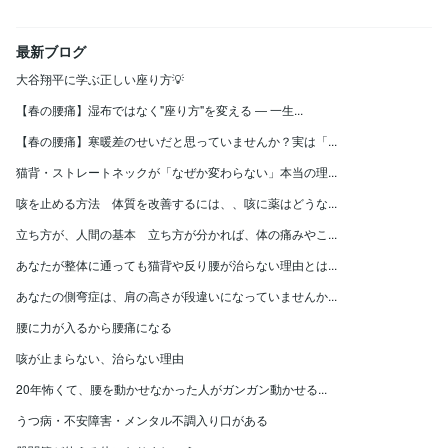
最新ブログ
大谷翔平に学ぶ正しい座り方💡
【春の腰痛】湿布ではなく"座り方"を変える ― 一生...
【春の腰痛】寒暖差のせいだと思っていませんか？実は「...
猫背・ストレートネックが「なぜか変わらない」本当の理...
咳を止める方法 体質を改善するには、、咳に薬はどうな...
立ち方が、人間の基本 立ち方が分かれば、体の痛みやこ...
あなたが整体に通っても猫背や反り腰が治らない理由とは...
あなたの側弯症は、肩の高さが段違いになっていませんか...
腰に力が入るから腰痛になる
咳が止まらない、治らない理由
20年怖くて、腰を動かせなかった人がガンガン動かせる...
うつ病・不安障害・メンタル不調入り口がある