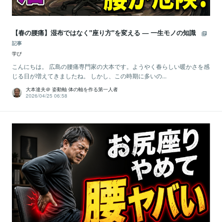
【春の腰痛】湿布ではなく"座り方"を変える ― 一生モノの知識
記事
学び
こんにちは。 広島の腰痛専門家の大本です。ようやく春らしい暖かさを感
じる日が増えてきましたね。 しかし、この時期に多いの...
大本達夫＠ 姿動軸 体の軸を作る第一人者
2026/04/25 06:58