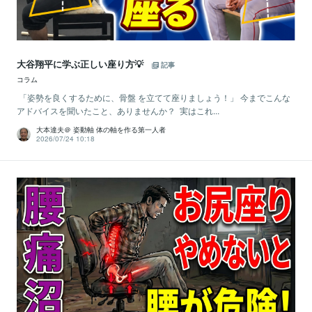
大谷翔平に学ぶ正しい座り方💡
記事
コラム
「姿勢を良くするために、骨盤 を立てて座りましょう！」 今までこんな
アドバイスを聞いたこと、ありませんか？ 実はこれ...
大本達夫＠ 姿動軸 体の軸を作る第一人者
2026/07/24 10:18