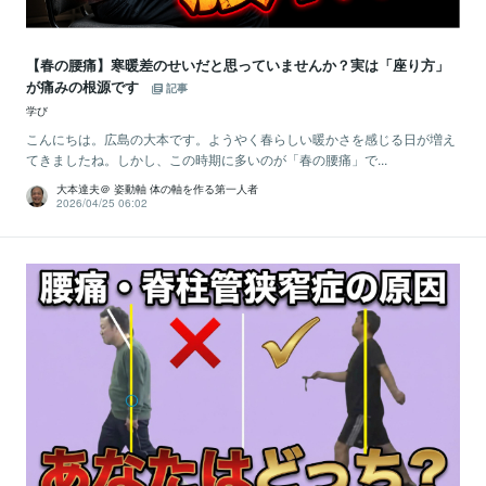
【春の腰痛】寒暖差のせいだと思っていませんか？実は「座り方」
が痛みの根源です
記事
学び
こんにちは。広島の大本です。ようやく春らしい暖かさを感じる日が増え
てきましたね。しかし、この時期に多いのが「春の腰痛」で...
大本達夫＠ 姿動軸 体の軸を作る第一人者
2026/04/25 06:02