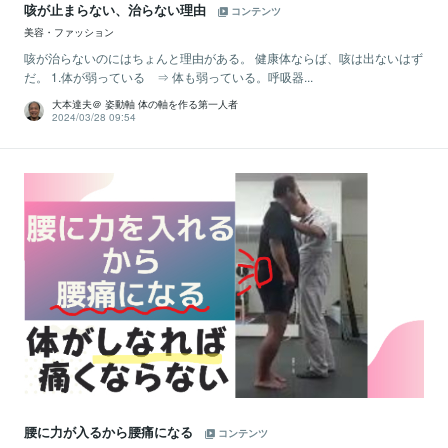
咳が止まらない、治らない理由
コンテンツ
美容・ファッション
咳が治らないのにはちょんと理由がある。 健康体ならば、咳は出ないはず
だ。 1.体が弱っている ⇒ 体も弱っている。呼吸器...
大本達夫＠ 姿動軸 体の軸を作る第一人者
2024/03/28 09:54
腰に力が入るから腰痛になる
コンテンツ