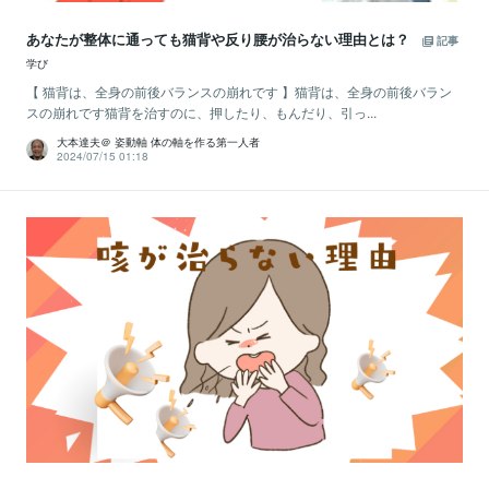
あなたが整体に通っても猫背や反り腰が治らない理由とは？
記事
学び
【 猫背は、全身の前後バランスの崩れです 】猫背は、全身の前後バラン
スの崩れです猫背を治すのに、押したり、もんだり、引っ...
大本達夫＠ 姿動軸 体の軸を作る第一人者
2024/07/15 01:18