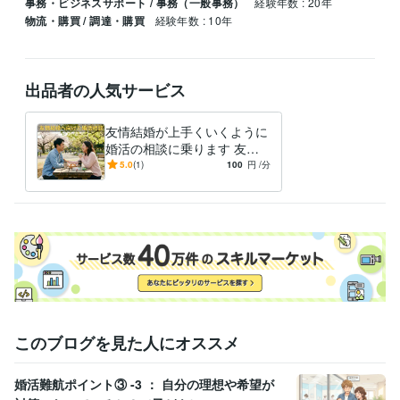
事務・ビジネスサポート / 事務（一般事務）
経験年数 : 20年
物流・購買 / 調達・購買
経験年数 : 10年
出品者の人気サービス
友情結婚が上手くいくように
婚活の相談に乗ります 友情
結婚活動歴3年/成功も失敗も
5.0
(1)
100
円
/分
経験/当事者目線でお話しま
す
このブログを見た人にオススメ
婚活難航ポイント③ -3 ： 自分の理想や希望が