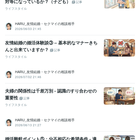
対等になっているか？（子ども）
記事
ライフスタイル
HARU_友情結婚・セクマイの相談相手
2026/06/03 21:45
友情結婚の婚活体験談③ – 基本的なマナーきち
んと出来ていますか？
記事
ライフスタイル
HARU_友情結婚・セクマイの相談相手
2026/07/02 21:46
夫婦の関係性は千差万別 - 認識のすり合わせの
重要性
記事
ライフスタイル
HARU_友情結婚・セクマイの相談相手
2026/06/13 21:27
婚活難航ポイント⑤：分不相応な希望条件 - 適