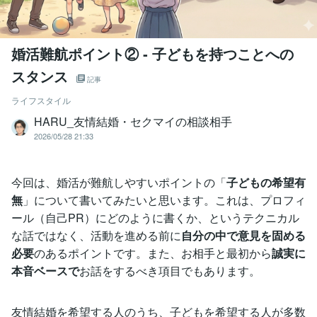
婚活難航ポイント② ‐ 子どもを持つことへの
スタンス
記事
ライフスタイル
HARU_友情結婚・セクマイの相談相手
2026/05/28 21:33
今回は、婚活が難航しやすいポイントの「
子どもの希望有
無
」について書いてみたいと思います。これは、プロフィ
ール（自己PR）にどのように書くか、というテクニカル
な話ではなく、活動を進める前に
自分の中で意見を固める
必要
のあるポイントです。また、お相手と最初から
誠実に
本音ベースで
お話をするべき項目でもあります。
友情結婚を希望する人のうち、子どもを希望する人が多数