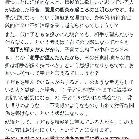
持つことに消極的な人と、積極的に欲しいと思っている人
が結婚した場合、
意見の衝突が起こるのは明らか
です。相
手が望むなら…という消極的な理由で、身体的/精神的/金
銭的に辛い不妊治療を乗り越えられるでしょうか？
また、仮に子どもを授かれた場合でも、相手が望んだから
仕方なく…、という考えは子育ての段階になってからも
「
相手が望んだんだから
、子育ては相手が中心にやるべ
き」とか「
相手が望んだんだから
、その分家計/家事の負
担は相手が多く持つべき」という思想になりがちです。お
互いにそれって幸せと言えるでしょうか？
子どもを望んでいる人からすると、このような考えをして
いる人と結婚した場合、1）子どもを授かるまでに説得や
お願いが必要になる、2）子どもを授かれた場合でも、貸
し借りのような、上下関係のようなものが出来て対等な関
係を築けない、という状況になります。
結論として、子どもを積極的に望んでいる人から、このよ
うな方は選ばれにくい、ということになります。
子どもを持つという重大な決断を相手に委ねるのではな