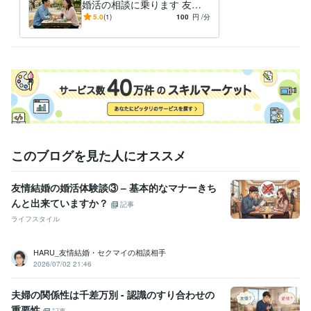
婚活の相談に乗ります 友情
結婚活動歴3年/成功も失敗も
5.0
(1)
100
円
/分
経験/当事者目線でお話しま
す
このブログを見た人にオススメ
友情結婚の婚活体験談③ – 基本的なマナーきち
んと出来ていますか？
記事
ライフスタイル
HARU_友情結婚・セクマイの相談相手
2026/07/02 21:46
夫婦の関係性は千差万別 - 認識のすり合わせの
重要性