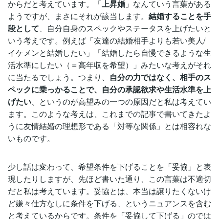
からだと考えています。「
上昇婚
」なんていう言葉がある
ようですが、まさにそれが該当します。
結婚することを手
段として
、自分自身のスペックやステータスを上げたいと
いう考えです。例えば「友達の結婚相手よりも若い美人/
イケメンと結婚したい」「結婚したら自慢できるような生
活水準にしたい（＝高年収を希望）」みたいな考えがそれ
に当たるでしょう。つまり、
自分の力ではなく、相手のス
ペックに乗っかることで、自分の承認欲求や生活水準を上
げたい
、というのが高望みの一つの原因だと私は考えてい
ます。このような考えは、これまでの記事で書いてきたよ
うに友情結婚の理想形である「対等な関係」とは相容れな
いものです。
少し話は変わって、希望条件を下げることを「妥協」と表
現したりしますが、先ほど書いた通り、この言葉は不適切
だと私は考えています。妥協とは、本当は譲りたくないけ
ど嫌々仕方なしに条件を下げる、というニュアンスを含む
と考えているからです。条件を「妥協して下げる」のでは