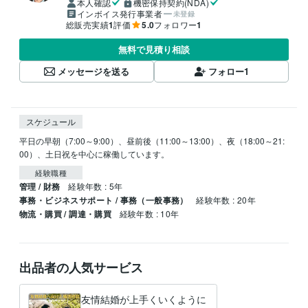
本人確認
機密保持契約(NDA)
インボイス発行事業者
未登録
総販売実績
1
評価
5.0
フォロワー
1
無料で見積り相談
メッセージを送る
フォロー
1
スケジュール
平日の早朝（7:00～9:00）、昼前後（11:00～13:00）、夜（18:00～21:
00）、土日祝を中心に稼働しています。
経験職種
管理 / 財務
経験年数 : 5年
事務・ビジネスサポート / 事務（一般事務）
経験年数 : 20年
物流・購買 / 調達・購買
経験年数 : 10年
出品者の人気サービス
友情結婚が上手くいくように