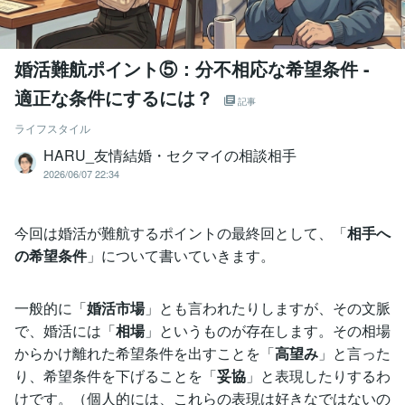
婚活難航ポイント⑤：分不相応な希望条件 -
適正な条件にするには？
記事
ライフスタイル
HARU_友情結婚・セクマイの相談相手
2026/06/07 22:34
今回は婚活が難航するポイントの最終回として、「
相手へ
の希望条件
」について書いていきます。
一般的に「
婚活市場
」とも言われたりしますが、その文脈
で、婚活には「
相場
」というものが存在します。その相場
からかけ離れた希望条件を出すことを「
高望み
」と言った
り、希望条件を下げることを「
妥協
」と表現したりするわ
けです。（個人的には、これらの表現は好きなではないの