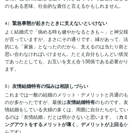
のもある意味、社会的な責任と言えるかもしれません。
4）
緊急事態が起きたときに支えないといけない
よく結婚式で「病める時も健やかなるときも～」と神父様
が言っていますが、まさにその通りです。縁があって、法
的にも「家族」となったのだから、支えるのは当たり前と
思い合わなければいけません。たとえ自分もしんどい状況
であったとしても、お互いを支え合う関係である必要がり
ます。
5）
友情結婚特有の悩みは相談しづらい
これまでは一般の結婚のメリット・デメリットと共通のも
のが多かったですが、最後は
友情結婚特有
のものです。友
情結婚をしている夫婦の多くは、周囲に自分たちがしてい
るのは「友情結婚」だとは明かさないと思います。（
カミ
ングアウトをするメリットが薄く、デメリットが上回る
か
らです）