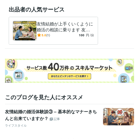
出品者の人気サービス
友情結婚が上手くいくように
婚活の相談に乗ります 友情
結婚活動歴3年/成功も失敗も
5.0
(1)
100
円
/分
経験/当事者目線でお話しま
す
このブログを見た人にオススメ
友情結婚の婚活体験談③ – 基本的なマナーきち
んと出来ていますか？
記事
ライフスタイル