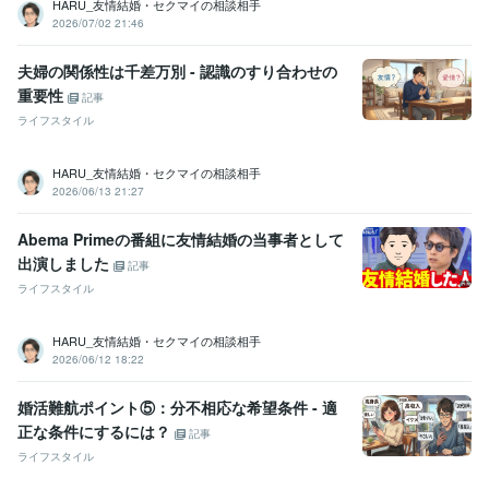
HARU_友情結婚・セクマイの相談相手
2026/07/02 21:46
夫婦の関係性は千差万別 - 認識のすり合わせの
重要性
記事
ライフスタイル
HARU_友情結婚・セクマイの相談相手
2026/06/13 21:27
Abema Primeの番組に友情結婚の当事者として
出演しました
記事
ライフスタイル
HARU_友情結婚・セクマイの相談相手
2026/06/12 18:22
婚活難航ポイント⑤：分不相応な希望条件 - 適
正な条件にするには？
記事
ライフスタイル