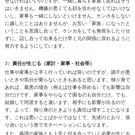
せなければいいのですが、一緒に暮らす家族であればそう
はいきません。機嫌が悪くても顔を合わせなくてはいけな
いし、家事も一緒にしないといけません。ケンカをしない
に越したことはありませんが、お互い「家族」になったと
いうことを意識し合って、ケンカをしても無視をしたりせ
ずに、話し合って出来るだけ早く元の関係に戻れるように
努力するようにしています。
3）
責任が生じる（家計・家事・社会等）
仕事や家事が上手く行っていれば良いのですが、調子が悪
いときや気分が乗らないときもあると思います。独り身で
あれば、最悪の場合（例えば仕事を辞める）でも影響は自
分だけです。家事をやらなくて困るのも自分だけ。でも、
結婚して同居すると違います。相手にも影響が出るので
す。よって、独り身のときよりも責任は増すことになりま
す。これは悪いことばかりではなくて、先述のとおり、張
り合いという形でモチベーションにもなります。
また、義理の家族とも上手く付き合っていく必要が生じる