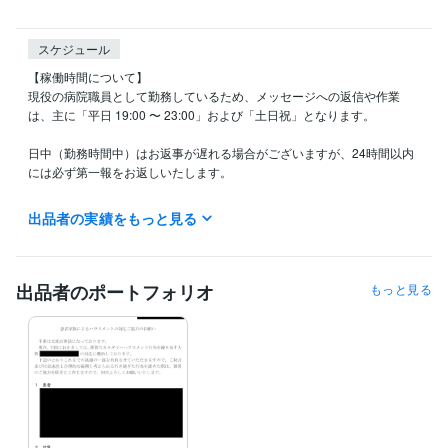
スケジュール
【稼働時間について】

現役の病院職員として勤務しているため、メッセージへの返信や作業
は、主に「平日 19:00 〜 23:00」および「土日祝」となります。

日中（勤務時間中）はお返事が遅れる場合がございますが、24時間以内
には必ず第一報をお返しいたします。

【納期の目安】

出品者の実績をもっと見る
テキスト形式での回答・代行となりますので、隙間時間を活用し、迅速
かつ丁寧な起案を心がけております。お急ぎの場合も、まずはメッセー
ジにてお気軽にご相談ください。
出品者のポートフォリオ
もっと見る
経験職種
管理 / コンプライアンス
経験年数 : 35年
医療・介護 / 病院・介護施設経営
経験年数 : 15年
ライフスタイル・その他 / 公務員
経験年数 : 17年