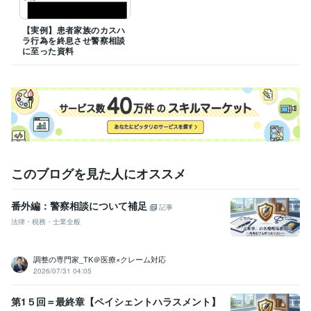
【実例】患者家族のカスハ
ラ行為を終息させ警察相談
に至った資料
このブログを見た人にオススメ
番外編：警察相談について補足
記事
法律・税務・士業全般
調整の専門家_TK＠医療×クレーム対応
2026/07/31 04:05
第1５回＝最終章【ペイシェントハラスメント】