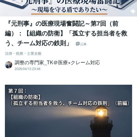
『元刑事』の医療現場奮闘記～第7回（前
編）：【組織の防衛】「孤立する担当者を救
う、チーム対応の鉄則」
記事
法律・税務・士業全般
調整の専門家_TK＠医療×クレーム対応
2026/04/13 23:46