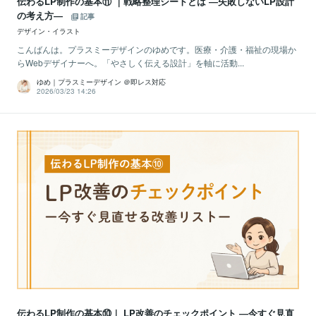
伝わるLP制作の基本⑪ ｜戦略整理シートとは ―失敗しないLP設計
の考え方―
記事
デザイン・イラスト
こんばんは。プラスミーデザインのゆめです。医療・介護・福祉の現場か
らWebデザイナーへ。「やさしく伝える設計」を軸に活動...
ゆめ｜プラスミーデザイン ＠即レス対応
2026/03/23 14:26
伝わるLP制作の基本⑩｜ LP改善のチェックポイント ―今すぐ見直