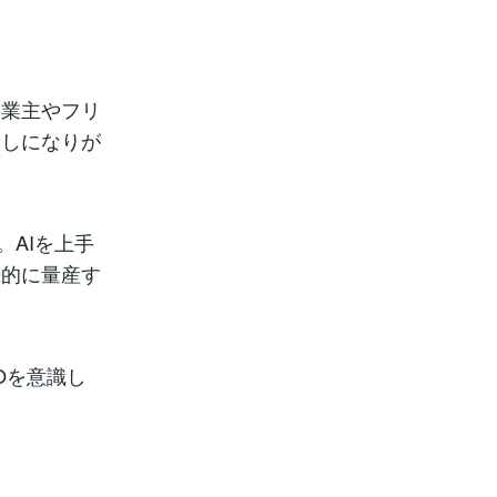
事業主やフリ
回しになりが
。AIを上手
続的に量産す
Oを意識し