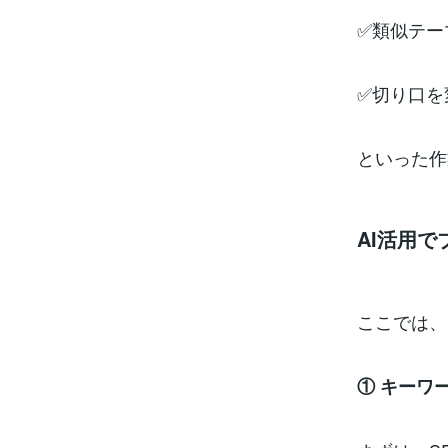
✅類似テー
✅切り口を
といった作
AI活用
ここでは、
① キーワ