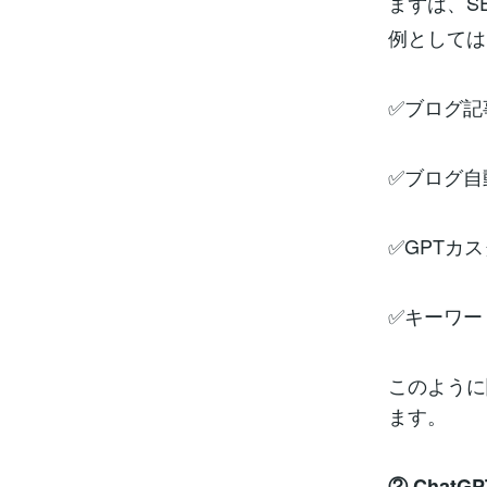
まずは、S
例としては
✅ブログ記事
✅ブログ自動
✅GPTカス
✅キーワー
このように
ます。
② Chat