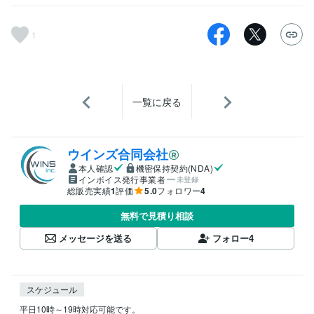
1
一覧に戻る
ウインズ合同会社
本人確認
機密保持契約(NDA)
インボイス発行事業者
未登録
総販売実績
1
評価
5.0
フォロワー
4
無料で見積り相談
メッセージを送る
フォロー
4
スケジュール
平日10時～19時対応可能です。
