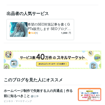
出品者の人気サービス
希望のSEO対策記事を書くG
PTs販売します SEOブログが
自動で完成するGPTsを販
5.0
(1)
1,000
円
売。即納可
このブログを見た人にオススメ
ホームページ制作で失敗する人の共通点｜作る
前に知るべきこと
記事
ビジネス・マーケティング