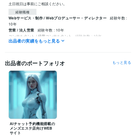
土日祝日は事前にご相談ください。
経験職種
Webサービス・制作 / Webプロデューサー・ディレクター
経験年数 :
10年
営業 / 法人営業
経験年数 : 10年
コンサルタント / 経営コンサルタント
経験年数 : 10年
出品者の実績をもっと見る
プログラミング言語・フレームワーク
CSS:10年
HTML:10年
JavaScript:5年
PHP:5年
SQL:5年
MySQL:5年
Git:1年
GitHub:1年
出品者のポートフォリオ
もっと見る
ビジネス・クリエイティブツール
WordPress:10年
Stable Diffusion:2年
ChatGPT:2年
Adobe Firefly:1年
得意分野
Web制作・HP作成・EC構築
AIを活用した顧客対応システムの構築
会員制WEBサイトの構築
顧客管理システムの構築
予約制の店舗など全般
美容業界
エステサロン
パーソナルジム
整体院
マッサージ
風俗店
AIチャット予約機能搭載の
メンズエステ店向けWEB
サイト