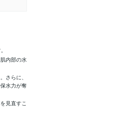
す。
、肌内部の水
速。さらに、
の保水力が奪
質を見直すこ