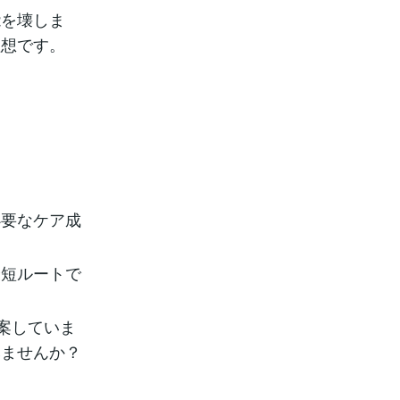
能を壊しま
理想です。
必要なケア成
最短ルートで
案していま
みませんか？