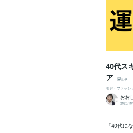
40代
ア
記事
美容・ファッシ
おお
2025/10/
「40代に