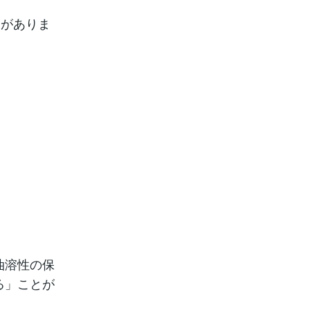
とがありま
油溶性の保
る」ことが