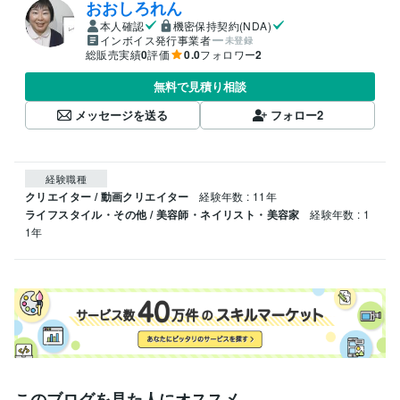
おおしろれん
本人確認
機密保持契約(NDA)
インボイス発行事業者
未登録
総販売実績
0
評価
0.0
フォロワー
2
無料で見積り相談
メッセージを送る
フォロー
2
経験職種
クリエイター / 動画クリエイター
経験年数 : 11年
ライフスタイル・その他 / 美容師・ネイリスト・美容家
経験年数 : 1
1年
このブログを見た人にオススメ