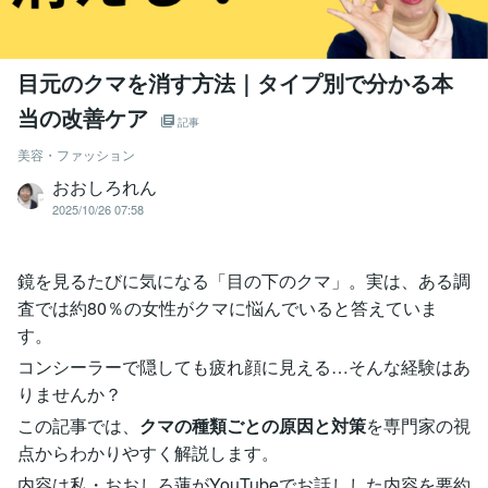
目元のクマを消す方法｜タイプ別で分かる本
当の改善ケア
記事
美容・ファッション
おおしろれん
2025/10/26 07:58
鏡を見るたびに気になる「目の下のクマ」。実は、ある調
査では約80％の女性がクマに悩んでいると答えていま
す。
コンシーラーで隠しても疲れ顔に見える…そんな経験はあ
りませんか？
この記事では、
クマの種類ごとの原因と対策
を専門家の視
点からわかりやすく解説します。
内容は私・おおしろ蓮がYouTubeでお話しした内容を要約