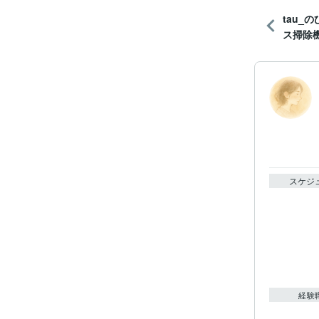
tau_
ス掃除
スケジ
経験