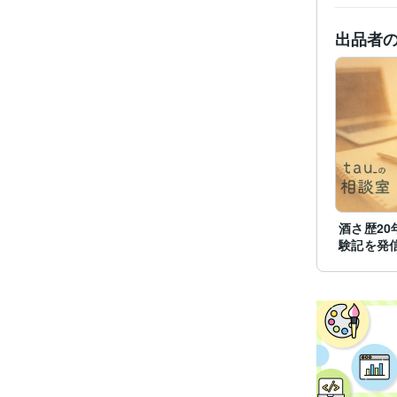
出品者
酒さ歴20
験記を発