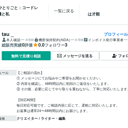
のひとりごと：コードレ
美
一覧に戻る
機と私
は才能
tau _
プロフィール
本人確認
機密保持契約(NDA)
インボイス発行事業者
未登録
未登録
0
0.0
3
総販売実績
評価
フォロワー
メッセージを送る
フォ
無料で見積り相談
ュール
【ご相談の流れ】

① メッセージにてお悩みやご希望をお聞かせください。

② 内容を確認し、48時間以内に初回のご返信をいたします。

③ その後、必要に応じてやり取りを重ねながら、丁寧に対応いたします。
【対応時間】

毎日対応可能です。ご相談内容に応じて、柔軟に対応いたします。

お返事は通常24〜48時間以内にお届けします。
クリエイター / ライター・編集
職種