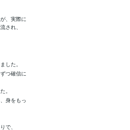
たが、実際に
け流され、
きました。
しずつ確信に
した。
を、身をもっ
かりで、