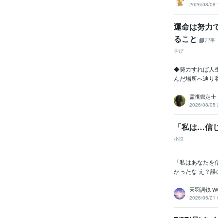
2026/08/08 
運命は努力
ること
記事
学び
◆努力すれば人
んだ場所へ辿り
霊視鑑定士
2026/08/05 
「私は…信
小説
「私はあなたを信
かったな え？誰
天羽詞鏡 WO
2026/05/21 