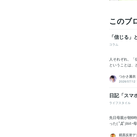
このブ
「信じる」
コラム
人それぞれ、「
ということは、
つかさ麗衣
2026/07/12 
日記「スマ
ライフスタイル
先日母親が朝6
った( ﾟДﾟ)
鏡面反射デ