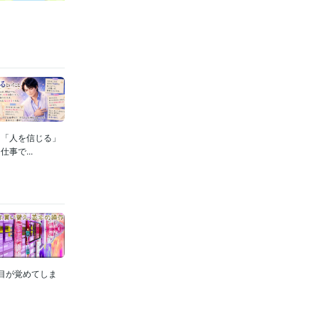
て「人を信じる」
事で...
目が覚めてしま