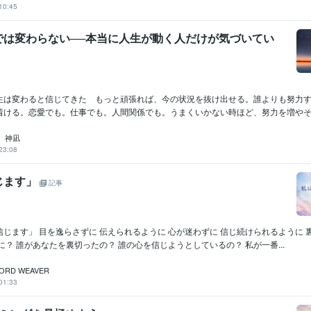
10:45
では変わらない──本当に人生が動く人だけが気づいてい
生は変わると信じてきた もっと頑張れば、今の状況を抜け出せる。誰よりも努力
着ける。恋愛でも。仕事でも。人間関係でも。うまくいかない時ほど、努力を増やそう
 神凪
23:08
じます」
記事
じます」 目を逸らさずに 伝えられるように 心が迷わずに 信じ続けられるように 
に？ 誰があなたを裏切ったの？ 誰の心を信じようとしているの？ 私が一番...
RD WEAVER
01:33