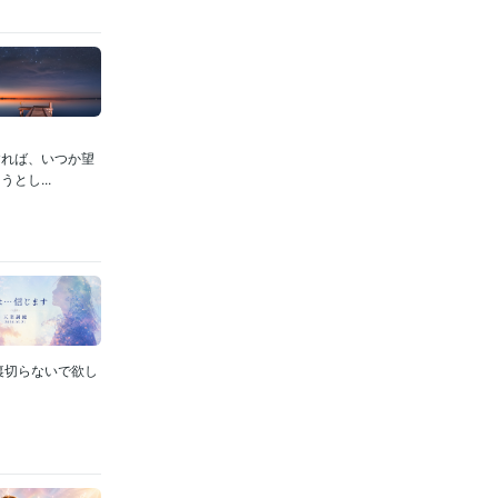
すれば、いつか望
とし...
裏切らないで欲し