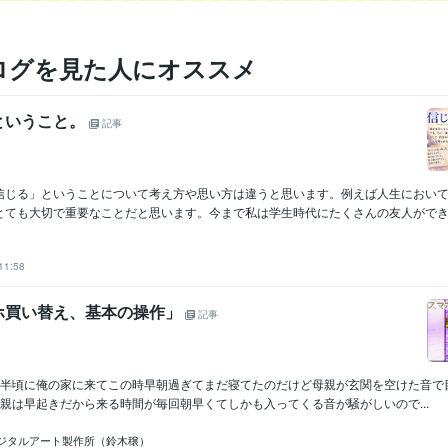
ログを見た人にオススメ
ということ。
記事
信じる」ということについて考え方や思い方は違うと思います。例えば人生におい
とても大切で重要なことだと思います。今まで私は学生時代にたくさんの友人ができ仕
11:58
ホ買い替え、基本の操作」
記事
時半頃に俺の家に来てこの時早朝過ぎてまだ寝てたのだけど母親が玄関を空けた音で
ﾈﾑﾋｰ母親は早起きだから来る時間が毎回朝早くてしかも入ってくる音が騒がしいので...
ジタルアート製作所（鈴木穣）