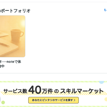
のポートフォリオ
も
年──noteで体
信中