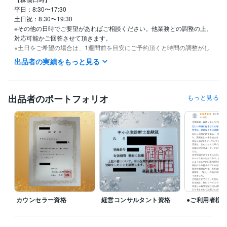
平日：8:30〜17:30

土日祝：8:30〜19:30

※その他の日時でご要望があればご相談ください。他業務との調整の上、
対応可能かご回答させて頂きます。

※土日をご希望の場合は、1週間前を目安にご予約頂くと時間の調整がし
やすいです。

出品者の実績をもっと見る
※当日をご希望の場合は、必ず購入前にメッセージで時間調整をお願いし
ます。

【おトク情報】

出品者のポートフォリオ
もっと見る
✅ココナラ未登録の方はお得に購入できます！

下記リンクから「新規登録+電話番号認証」するとココナラより✨1000
ポイント付与されます！

https://coconala.com/invite/DW15ZK

招待コード：DW15ZK

※招待コード経由で会員登録して頂き、電話番号認証を行うと、4営業日
以内に付与されます！

（時期により条件が変わることがありますので、予めご了承くださ
い。）
経験職種
カウンセラー資格
経営コンサルタント資格
●ご利用者様
PM・PO・ディレクター / プロジェクトマネージャー
経験年数 : 7年
コンサルタント / 経営コンサルタント
経験年数 : 3年
研究・開発・設計 / 研究・開発
経験年数 : 11年