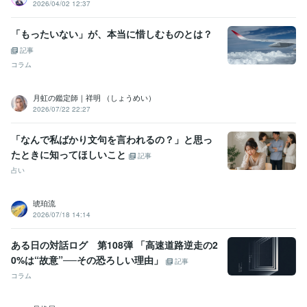
2026/04/02 12:37
Adobe Photoshop:2年
Adobe Illustrator:2年
Canva:0年
SOLIDWORKS:5年
「もったいない」が、本当に惜しむものとは？
得意分野
記事
学習指導・資格・キャリア相談
本音で生きる人生変革コーチング
本
コラム
音で生きる時間管理サポート
コーチング
目標達成
タスク管理
自己理解
夢の実現
家事
子育て
共働き
時間術
価値観
月虹の鑑定師｜祥明 （しょうめい）
悩み相談・カウンセリング
メンタルケア
2026/07/22 22:27
カウンセリング
メンタルケア
悩み相談
ストレス解消
気持ちの整理
本音
心の余裕
話し相手
電話サポート
目標設定
「なんで私ばかり文句を言われるの？」と思っ
たときに知ってほしいこと
語学力
記事
英語
日常会話レベル
占い
琥珀流
2026/07/18 14:14
ある日の対話ログ 第108弾 「高速道路逆走の2
0%は“故意”──その恐ろしい理由」
記事
コラム