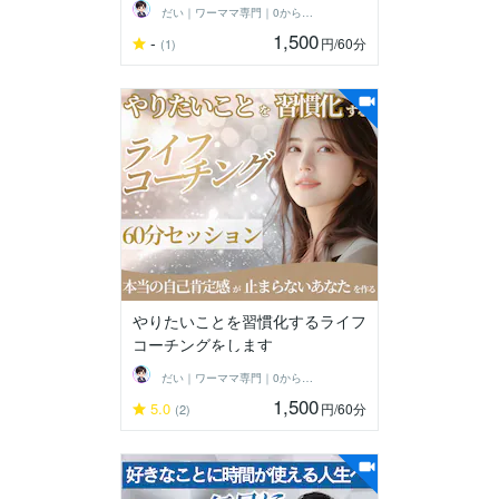
だい｜ワーママ専門｜0から見直す本音人生
1,500
-
円
/60分
(1)
やりたいことを習慣化するライフ
コーチングをします
だい｜ワーママ専門｜0から見直す本音人生
1,500
5.0
円
/60分
(2)