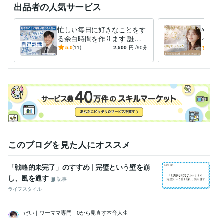
出品者の人気サービス
士業・専門職 / 中小企業診断士
経験年数 : 4年
ライフスタイル・その他 / カウンセラー・コーチ
経験年数 : 1年
忙しい毎日に好きなことをす
やり
職歴
る余白時間を作ります 誰の
イフ
0から見直す本音で生きる人生変革コーチ
2024年9月 ~ 現在
目も気にせずに、好きなこと
ーマ
5.0
(11)
2,500
円
/90分
5.0
に没頭できる時間が人生を変
感に
受賞歴
える
【ココナラ】レギュラーランク達成✨
【ココナラ】ゴールドランク達
成✨
私だけの自由時間を作る完全ガイド
資格・検定
中小企業診断士
取得年 : 2021年
ケアストレスカウンセラー
取得年 : 2024年
プログラミング言語・フレームワーク
このブログを見た人にオススメ
Python:1年
VBA:2年
ビジネス・クリエイティブツール
「戦略的未完了」のすすめ | 完璧という壁を崩
WordPress:3年
Excel:10年
Google サイト:3年
し、風を通す
記事
Google スプレッドシート:3年
Google スライド:3年
ライフスタイル
Google ドキュメント:3年
PowerPoint:5年
Word:10年
BASE:0年
freee:3年
Moneyfoward:3年
弥生会計:3年
Google Analytics:2年
だい｜ワーママ専門｜0から見直す本音人生
Google Search Console:2年
ChatGPT:1年
Perplexity AI:0年