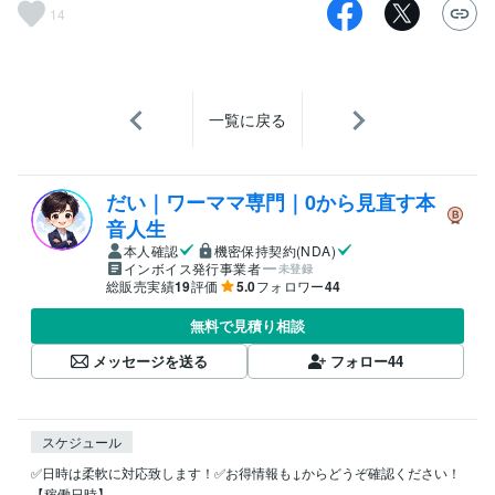
14
一覧に戻る
だい｜ワーママ専門｜0から見直す本
音人生
本人確認
機密保持契約(NDA)
インボイス発行事業者
未登録
総販売実績
19
評価
5.0
フォロワー
44
無料で見積り相談
メッセージを送る
フォロー
44
スケジュール
✅日時は柔軟に対応致します！✅お得情報も↓からどうぞ確認ください！

【稼働日時】
