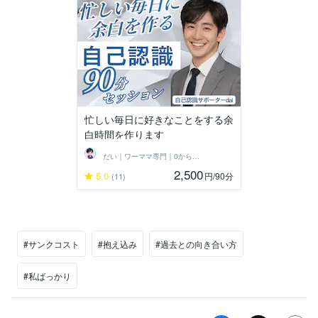
忙しい毎日に好きなことをする余
白時間を作ります
だい｜ワーママ専門｜0から見直す本音人生
2,500
5.0
円
/90分
(11)
#サンクコスト
#抱え込み
#過去との向き合い方
#私ばっかり