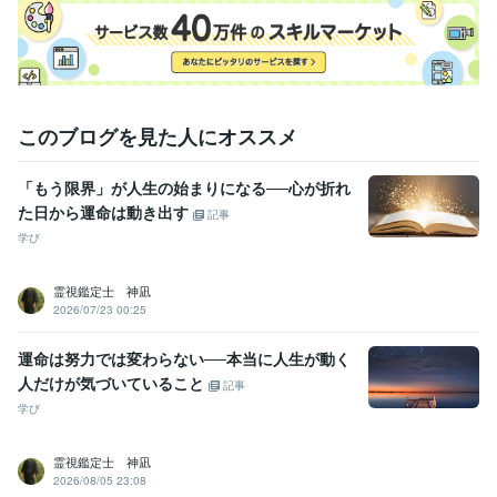
このブログを見た人にオススメ
「もう限界」が人生の始まりになる──心が折れ
た日から運命は動き出す
記事
学び
霊視鑑定士 神凪
2026/07/23 00:25
運命は努力では変わらない──本当に人生が動く
人だけが気づいていること
記事
学び
霊視鑑定士 神凪
2026/08/05 23:08