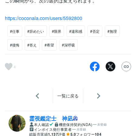
この瞬間から、次の選択は変えられます。
https://coconala.com/users/5592800
#仕事
#辞めたい
#限界
#違和感
#否定
#無理
#後悔
#答え
#希望
#深呼吸
4
一覧に戻る
霊視鑑定士 神凪
本人確認
機密保持契約(NDA)
未登録
インボイス発行事業者
未登録
総販売実績
1,137
評価
5.0
フォロワー
104