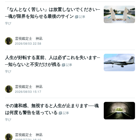
「なんとなく苦しい」は放置しないでください─
─魂が限界を知らせる最後のサイン
記事
学び
霊視鑑定士 神凪
2026/08/03 22:58
人生が好転する直前、人は必ずこれを失います─
─知らないと不安だけが残る
記事
学び
霊視鑑定士 神凪
2026/08/03 15:17
その違和感、無視すると人生が止まります──魂
は何度も警告を送っている
記事
学び
霊視鑑定士 神凪
2026/07/31 16:10