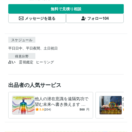
無料で見積り相談
メッセージを送る
フォロー
104
スケジュール
平日日中、平日夜間、土日祝日
得意分野
占い
霊視鑑定
ヒーリング
出品者の人気サービス
他人の潜在意識を遠隔気功で
金貨
望む未来へ書き換えます 相
しま
手の心・態度・行動が変わら
別公
5.0
(204)
500
円
5.0
ない“最後の壁”から突破しま
受け
す