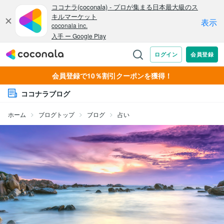
会員登録で10％割引クーポンを獲得！
ココナラブログ
ホーム
ブログトップ
ブログ
占い