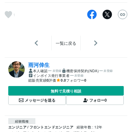
1
一覧に戻る
雨河倖生
本人確認
機密保持契約(NDA)
未登録
未登録
インボイス発行事業者
未登録
総販売実績
0
評価
0.0
フォロワー
0
無料で見積り相談
メッセージを送る
フォロー
0
経験職種
エンジニア / フロントエンドエンジニア
経験年数 : 12年