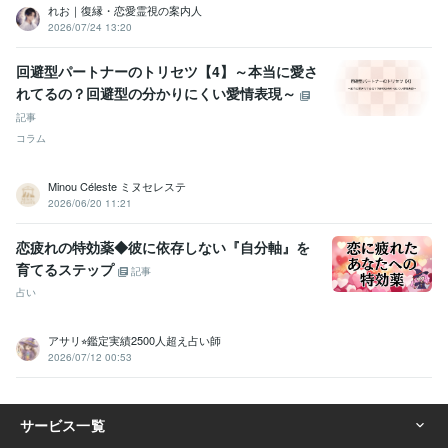
れお｜復縁・恋愛霊視の案内人
2026/07/24 13:20
回避型パートナーのトリセツ【4】～本当に愛さ
れてるの？回避型の分かりにくい愛情表現～
記事
コラム
Minou Céleste ミヌセレステ
2026/06/20 11:21
恋疲れの特効薬◆彼に依存しない『自分軸』を
育てるステップ
記事
占い
アサリ⭐︎鑑定実績2500人超え占い師
2026/07/12 00:53