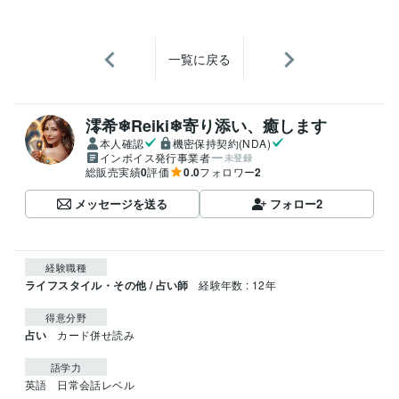
一覧に戻る
澪希❄Reiki❄寄り添い、癒します
本人確認
機密保持契約(NDA)
インボイス発行事業者
未登録
総販売実績
0
評価
0.0
フォロワー
2
メッセージを送る
フォロー
2
経験職種
ライフスタイル・その他 / 占い師
経験年数 : 12年
得意分野
占い
カード併せ読み
語学力
英語
日常会話レベル