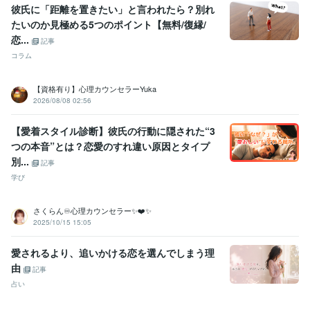
彼氏に「距離を置きたい」と言われたら？別れ
たいのか見極める5つのポイント【無料/復縁/
恋...
記事
コラム
【資格有り】心理カウンセラーYuka
2026/08/08 02:56
【愛着スタイル診断】彼氏の行動に隠された“3
つの本音”とは？恋愛のすれ違い原因とタイプ
別...
記事
学び
さくらん♾️心理カウンセラー✨❤️✨
2025/10/15 15:05
愛されるより、追いかける恋を選んでしまう理
由
記事
占い