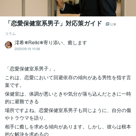
「恋愛保健室系男子」対応策ガイド
記事
コラム
澪希❄Reiki❄寄り添い、癒します
2025/05/19 10:56
「恋愛保健室系男子」。
これは、恋愛において回避依存の傾向がある男性を指す言
葉です。
保健室は、体調が悪いときや気分が落ち込んだときに一時
的に避難できる
場所ですよね。恋愛保健室系男子も同じように、自分の傷
やトラウマを語り、
相手に癒しを求める傾向があります。しかし、彼らは根本
的な解決を求めるの