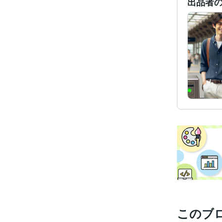
出品者
このブ