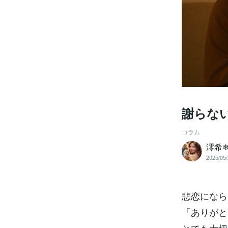
謝らな
コラム
澪希❄
2025/05/
悲恋になら
「ありがと