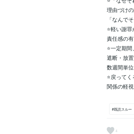
⭐「なぜそ
理由づけの
「なんでそ
⭐軽い謝罪
責任感の有
⭐一定期間
遮断・放置
数週間単位
⭐戻ってく
関係の軽視
#既読スルー
4