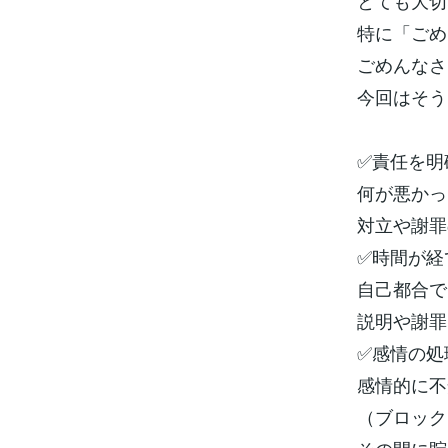
とても大切
特に「ごめ
ごめんなさ
今回はそう
✅責任を明
何が悪かっ
対立や謝罪
✅時間が経
自己都合で
説明や謝罪
✅感情の処
感情的に不
（ブロック