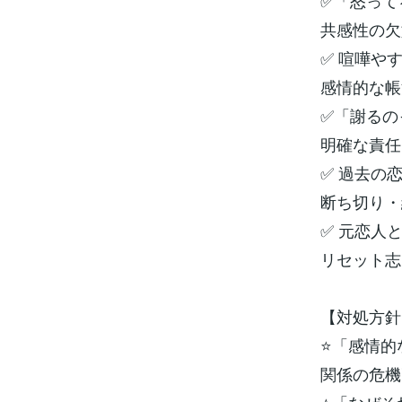
✅「怒って
共感性の欠
✅ 喧嘩や
感情的な帳
✅「謝るの
明確な責任
✅ 過去の
断ち切り・
✅ 元恋人
リセット志
【対処方針
⭐「感情的
関係の危機