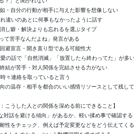
る？」と聞かれない
如・自分の行動が相手に与えた影響を想像しない
すれ違いのあとに何事もなかったように話す
消し癖・解決よりも忘れるを選ぶタイプ
って苦手なんだよね」発言がある
回避宣言・開き直り型である可能性大
恋愛の話で「自然消滅」「放置したら終わってた」が多
終結が苦手・対人関係を完結させる力がない
と時々連絡を取っていると言う
向の温存・相手を都合のいい感情リソースとして残し
：こうした人との関係を深める前にできること】
な対話を避ける傾向」があるか、軽い揉め事で確認する
耐性をチェック、例えば予定変更などをどう伝えてく