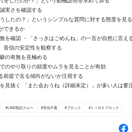
れをしたのか？」という動機説明を求めてみる
誠実さを確認する
うしたの？」というシンプルな質問に対する態度を見
ができるか
無を確認 ・「さっきはごめんね」の一言が自然に言え
、音信の安定性を観察する
癖の有無を見極める
でのやり取りの頻度やムラを見ることが有効
る前提で去る傾向がないか注視する
を見抜く 「また会おうね（詳細未定）」が多い人は要
#LINE既読スルー
#音信不通
#ブロック
#ＬＩＮＥブロック