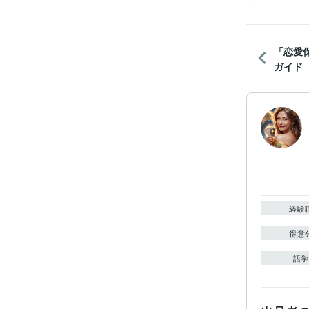
「恋愛
ガイド
経験
得意
語学