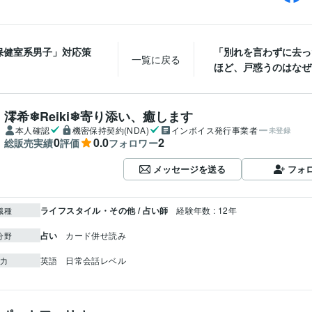
保健室系男子」対応策
「別れを言わずに去っ
一覧に戻る
ほど、戸惑うのはなぜ
澪希❄Reiki❄寄り添い、癒します
本人確認
機密保持契約(NDA)
インボイス発行事業者
未登録
0
0.0
2
総販売実績
評価
フォロワー
メッセージを送る
フォ
ライフスタイル・その他 / 占い師
経験年数 : 12年
職種
占い
カード併せ読み
分野
英語
日常会話レベル
力