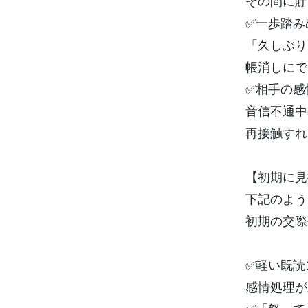
その間に貯
✅一歩踏み
「久しぶり
帳消しにで
✅相手の感
音信不通中
再接触すれ
【初期に見
下記のよう
初期の交際
✅軽い既読
感情処理が