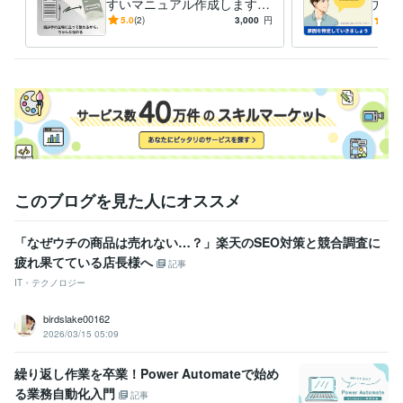
すいマニュアル作成します
方、
その他ツール
画像付きでイメージしやすい
心が
5.0
(2)
3,000
円
5.0
C言語:0年
資料作りならお任せ下さい
一つ
得意分野
オンラインレッスン・習い事
日常のアナログ作業をスッキリ整理で
きます
フリーランスの始め方をやさしくサポート
転職に迷うあなた
の転職軸をスッキリ整理
#生活改善 #効率化
住まい・美容・生活相談
良い習慣・悪い習慣の断ち方アドバイス
語学力
英語
日常会話レベル
このブログを見た人にオススメ
「なぜウチの商品は売れない…？」楽天のSEO対策と競合調査に
疲れ果てている店長様へ
記事
IT・テクノロジー
birdslake00162
2026/03/15 05:09
繰り返し作業を卒業！Power Automateで始め
る業務自動化入門
記事