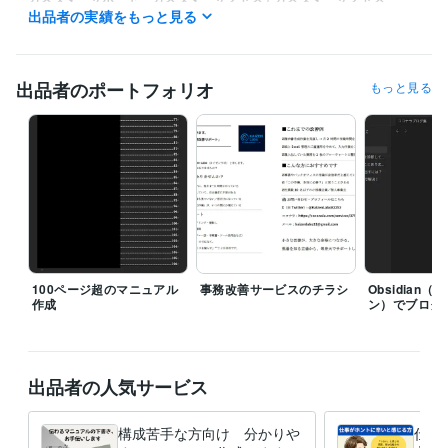
出品者の実績をもっと見る
コンサルタント / 業務プロセスコンサルタント
管理 / 経理
経験年数 : 12年
管理 / 管理会計
経験年数 : 12年
事務・ビジネスサポート / 事務（一般事務）
経験年数 : 17年
出品者のポートフォリオ
もっと見る
受賞歴
ココナラブログ開始
ココナラレギュラーランク達成
開始1か月半で
ブログ50記事到達
資格・検定
日商簿記検定2級
取得年 : 2009年
普通自動車第一種運転免許
取得年 : 2006年
二種証券外務員
取得年 : 2008年
プログラミング言語・フレームワーク
100ページ超のマニュアル
事務改善サービスのチラシ
Obsidian
作成
ン）でブログ
JavaScript:3年
VBA:10年
Python:3年
ビジネス・クリエイティブツール
Access:1年
Excel:15年
Google スプレッドシート:5年
Google ドキュメント:1年
PowerPoint:3年
Word:15年
freee:1年
出品者の人気サービス
SAP:1年
勘定奉行:4年
弥生会計:2年
Salesforce:4年
ChatGPT:2年
DALL-E:1年
CapCut:1年
Canva:1年
Power Automate:2年
構成苦手な方向け 分かりや
仕事