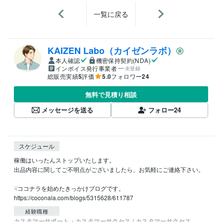
一覧に戻る
KAIZEN Labo（カイゼンラボ）
本人確認
機密保持契約(NDA)
インボイス発行事業者
未登録
総販売実績
5
評価
5.0
フォロワー
24
無料で見積り相談
メッセージを送る
フォロー
24
スケジュール
稼働はいったんストップいたします。

出品内容に関してご不明点がございましたら、お気軽にご連絡下さい。

☟ココナラを始めたきっかけブログです。

https://coconala.com/blogs/5315628/611787
経験職種
カスタマーサポート・カスタマーサクセス / カスタマーサクセス