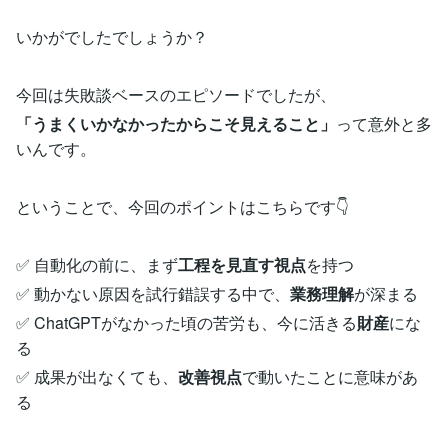
いかがでしたでしょうか？
今回は失敗談ベースのエピソードでしたが、
「うまくいかなかったからこそ見えること」
って意外と多
いんです。
ということで、今回のポイントはこちらです👇
✅ 自動化の前に、まず
工程を見直す視点
を持つ
✅ 動かない原因を試行錯誤する中で、
業務理解
が深まる
✅ ChatGPTがなかった頃の苦労も、今に活きる
財産
にな
る
✅ 成果が出なくても、
改善視点
で動いたことに意味があ
る