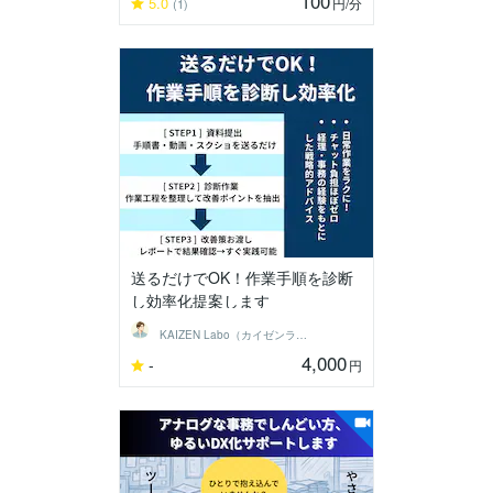
100
5.0
円
/分
(1)
送るだけでOK！作業手順を診断
し効率化提案します
KAIZEN Labo（カイゼンラボ）
4,000
-
円