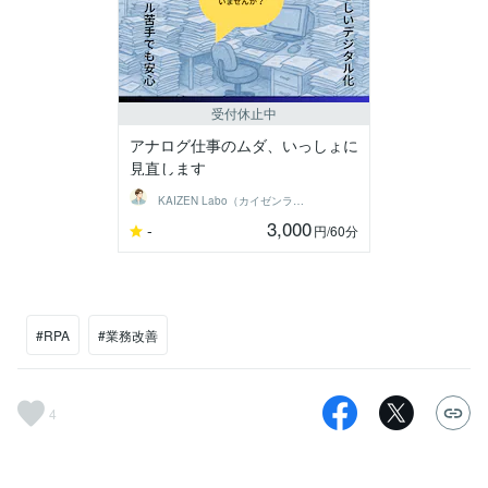
受付休止中
アナログ仕事のムダ、いっしょに
見直します
KAIZEN Labo（カイゼンラボ）
3,000
-
円
/60分
#RPA
#業務改善
4