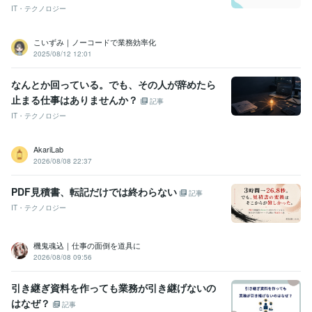
IT・テクノロジー
こいずみ｜ノーコードで業務効率化
2025/08/12 12:01
なんとか回っている。でも、その人が辞めたら
止まる仕事はありませんか？
記事
IT・テクノロジー
AkariLab
2026/08/08 22:37
PDF見積書、転記だけでは終わらない
記事
IT・テクノロジー
機鬼魂込｜仕事の面倒を道具に
2026/08/08 09:56
引き継ぎ資料を作っても業務が引き継げないの
はなぜ？
記事