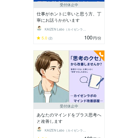
受付休止中
仕事がホントに辛いと思う方、丁
寧にお話うかがいます
KAIZEN Labo（カイゼンラボ）
100
5.0
円
/分
(2)
受付休止中
あなたのマインドをプラス思考へ
と改善します
KAIZEN Labo（カイゼンラボ）