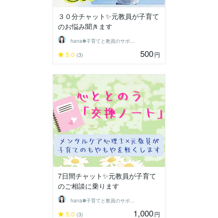
３０分チャット✨元教員が子育て
のお悩み聞きます
hana✽子育てと教員のサポーター
500
5.0
円
(3)
7日間チャット✨元教員が子育て
のご相談に乗ります
hana✽子育てと教員のサポーター
1,000
5.0
円
(3)