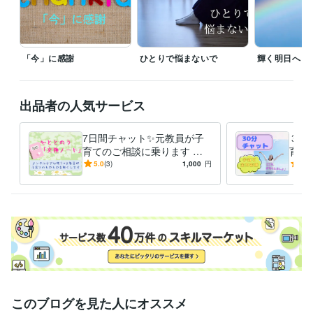
情報処理技術者（初級システムアドミニストレータ）
取得年 : 2004
年
秘書技能検定3級
取得年 : 1996年
中学校教諭免許
取得年 : 1996年
「今」に感謝
ひとりで悩まないで
輝く明日へ
高等学校教諭免許
取得年 : 1996年
養護学校教諭免許
取得年 : 2011年
TOEIC
取得年 : 2013年
出品者の人気サービス
得意分野
悩み相談・カウンセリング
障害のあるお子さんに関する相談
先生方
7日間チャット✨元教員が子
３０
の働き方やキャリアに関する相談
特別支援学級の授業づくりに関す
育てのご相談に乗ります 発
育て
る相談
達障害/学習障害/不登校/行き
期/
5.0
(3)
1,000
円
5.0
子育て支援
教育
教員
子育て
働き方改革
特別支援教育
中学校
渋り/思春期/進路/親子関係
み/
小学校
特別支援学校
キャリア教育
学習指導・資格・キャリア相談
お子さんに合った学習方法を提案す
る
語学力
英語
日常会話レベル
このブログを見た人にオススメ