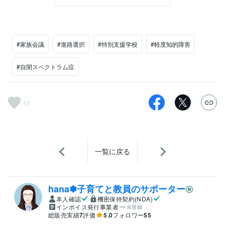
#家族会議
#進路選択
#特別支援学校
#軽度知的障害
#自閉スペクトラム症
10
一覧に戻る
hana✽子育てと教員のサポーター
本人確認
機密保持契約(NDA)
インボイス発行事業者
未登録
総販売実績
7
評価
5.0
フォロワー
55