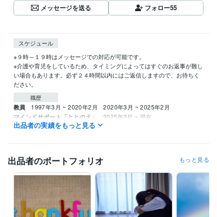
メッセージを送る
フォロー
55
スケジュール
※９時～１９時はメッセージでの対応が可能です。

※介護や育児をしているため、タイミングによってはすぐのお返事が難し
い場合もあります。必ず２４時間以内にはご返信しますので、お待ちく
ださい。
職歴
教員
1997年3月 ~ 2020年2月
2020年3月 ~ 2025年2月
マインドサポート「ととのえ」
2025年3月 ~ 現在
出品者の実績をもっと見る
受賞歴
ココナラブログ「知的障害＆自閉スペクトラム症児の子育て」
教師
が自分を守り、保護者を味方にする「日常と危機の羅針盤」
出品者のポートフォリオ
もっと見る
資格・検定
実用英語技能検定準1級
取得年 : 1995年
日本漢字能力検定準1級
取得年 : 2022年
メンタルケア心理士
取得年 : 2014年
日商簿記検定3級
取得年 : 2024年