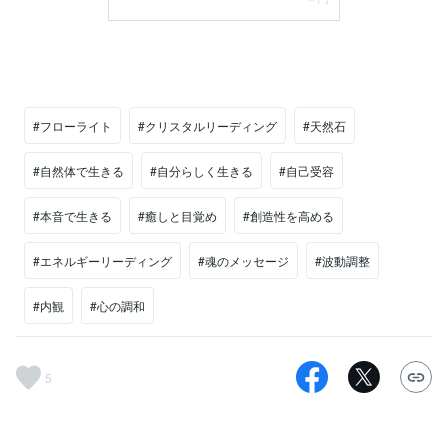
#フローライト
#クリスタルリーディング
#天然石
#自然体で生きる
#自分らしく生きる
#自己受容
#本音で生きる
#癒しと目覚め
#創造性を高める
#エネルギーリーディング
#魂のメッセージ
#波動調整
#内観
#心の調和
5