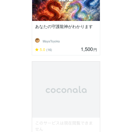
あなたの守護龍神がわかります
MayaToyoka
1,500
5.0
円
(16)