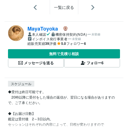
一覧に戻る
MayaToyoka
本人確認
機密保持契約(NDA)
未登録
インボイス発行事業者
未登録
総販売実績
39
評価
5.0
フォロワー
6
無料で見積り相談
メッセージを送る
フォロー
6
スケジュール
◆受付は終日可能です。

　20時以降に受付をした場合の返信が、翌日になる場合がありますの
で、ご了承ください。

◆【お届け日数】

鑑定は受付後　2～3日以内。

セッションはそれぞれの内容によって、日程が変わりますので
