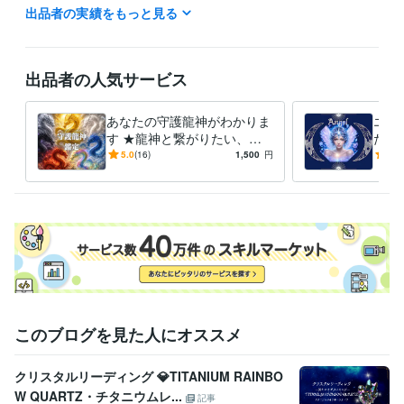
各セッションの説明文をご覧ください。

出品者の実績をもっと見る
◆鑑定メニューが複数ありますが、どれを選べばいいのかが分からない
ときや、

それ以外に悩みの鑑定や総合的な鑑定（龍神鑑定＋エンジェル）を申し
出品者の人気サービス
込まれたい方は

ココナラメールでご相談ください。

あなたの守護龍神がわかりま
エン
ご案内させていただきます。
す ★龍神と繋がりたい、守
たの
経験職種
って欲しい。知りたいあなた
天使
5.0
(16)
1,500
円
5.0
ライフスタイル・その他 / 占い師
経験年数 : 1年
に伝えます★
ット
得意分野
占い
タロットオラクル 龍神鑑定カラーセラピー
占い鑑定
このブログを見た人にオススメ
クリスタルリーディング 💎TITANIUM RAINBO
W QUARTZ・チタニウムレ...
記事