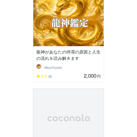
龍神があなたの停滞の原因と人生
の流れを読み解きます
MayaToyoka
2,000
5.0
円
(8)