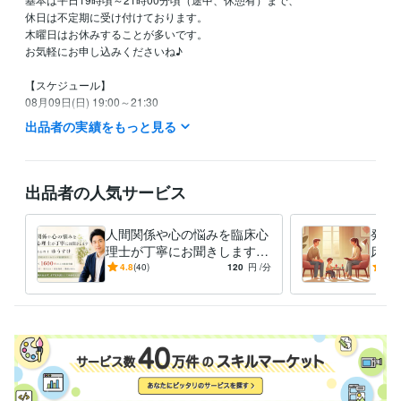
休日は不定期に受け付けております。

木曜日はお休みすることが多いです。

お気軽にお申し込みくださいね♪

【スケジュール】

08月09日(日) 19:00～21:30

出品者の実績をもっと見る
以降は未定です。

※ 以上、大まかな予定です。

※ 時間は変更する可能性があります。
出品者の人気サービス
経験職種
ライフスタイル・その他 / カウンセラー・コーチ
経験年数 : 16年
人間関係や心の悩みを臨床心
発達
理士が丁寧にお聞きします
床心
職歴
カウンセリング歴18年以上の
カウ
4.8
(40)
120
円
/分
-
(1)
精神科クリニック
2008年11月 ~ 2012年5月
臨床心理士による悩み相談
臨床
スクールカウンセラー
2009年3月 ~ 現在
私設相談室
2012年3月 ~ 現在
受賞歴
ココナラ　レギュラーランク昇格
ココナラ　ブロンズランク昇格
コ
コナラ　プラチナランク昇格