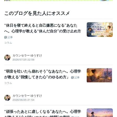
資格・検定
臨床心理士
取得年 : 2008年
このブログを見た人にオススメ
得意分野
悩み相談・カウンセリング
カウンセリング、相談
“休日を寝て終えると自己嫌悪になる”あなた
へ。心理学が教える“休んだ自分”の受け止め方
記事
コラム
カウンセラー ゆうすけ
2026/07/25 22:56
“弱音を吐いたら崩れそう”なあなたへ。心理学
が教える“我慢してきた心”のゆるめ方」
記事
コラム
カウンセラー ゆうすけ
2026/06/25 21:54
“頑張ったあとに虚しくなる”あなたへ。心理学