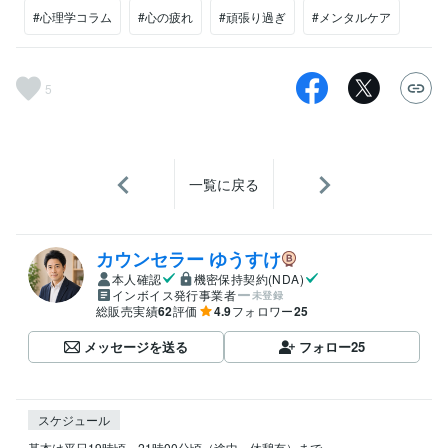
#心理学コラム
#心の疲れ
#頑張り過ぎ
#メンタルケア
5
一覧に戻る
カウンセラー ゆうすけ
本人確認
機密保持契約(NDA)
インボイス発行事業者
未登録
総販売実績
62
評価
4.9
フォロワー
25
メッセージを送る
フォロー
25
スケジュール
基本は平日19時頃～21時00分頃（途中、休憩有）まで、
