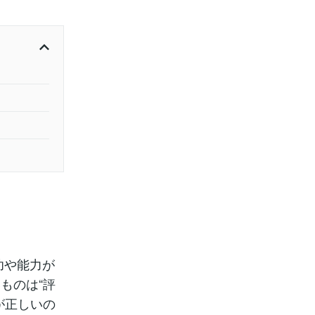
功や能力が
ものは“評
が正しいの