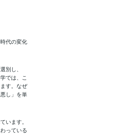
、時代の変化
。
を選別し、
科学では、こ
います。なぜ
し悪し」を単
れています。
関わっている