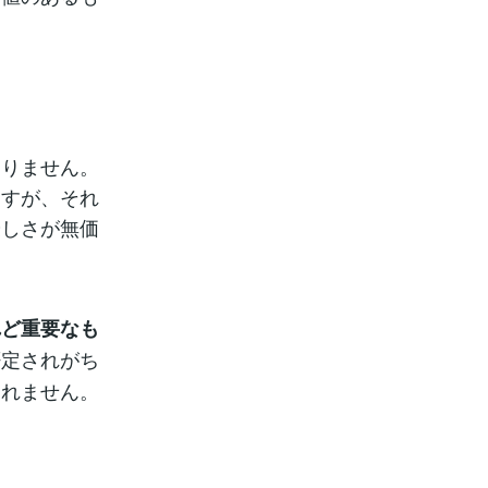
ありません。
ますが、それ
優しさが無価
れど重要なも
否定されがち
しれません。