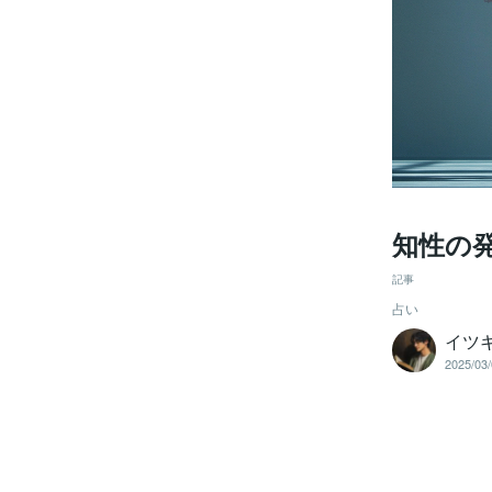
知性の
記事
占い
イツ
2025/03/