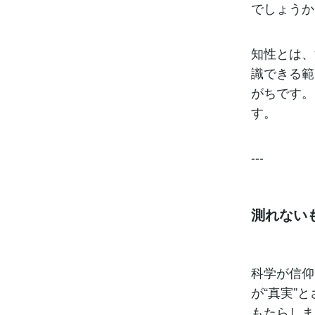
でしょうか
知性とは、
識できる範
がちです。
す。
---
測れない
科学が信仰
が“真実”
もたらしま