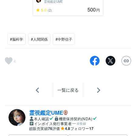
霊視鑑定UME
500
5.0
円
(2)
#脳科学
#人間関係
#中野信子
4
一覧に戻る
霊視鑑定UME
本人確認
機密保持契約(NDA)
インボイス発行事業者
未登録
総販売実績
76
評価
4.8
フォロワー
17