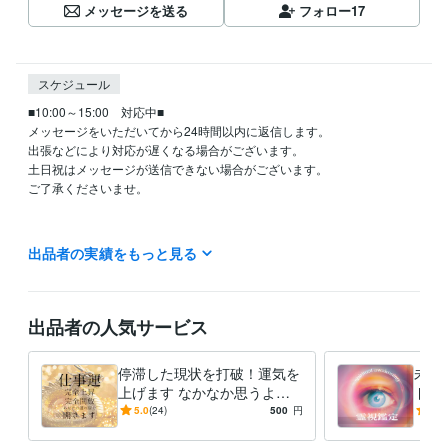
メッセージを送る
フォロー
17
スケジュール
■10:00～15:00　対応中■

メッセージをいただいてから24時間以内に返信します。

出張などにより対応が遅くなる場合がございます。

土日祝はメッセージが送信できない場合がございます。

ご了承くださいませ。

過去の出来事にしがみつくことを手放して

出品者の実績をもっと見る
最高の未来に向かっていこうとしている方を応援しております！

自分のことをもっと知りたい方はぜひご依頼くださいませ。

ご自身の【特性】【本質】を喜び受けいれて

「楽」に楽しく生きてけるようお手伝いをしております。
出品者の人気サービス
経験職種
ライフスタイル・その他 / 占い師
経験年数 : 2年
停滞した現状を打破！運気を
未来
上げます なかなか思うよう
ドバ
得意分野
に進まない流れを変えるセッ
霊視
5.0
(24)
500
円
4.7
占い
未来霊視・縁結び・ヒーリング・浄化・除霊
ション
える