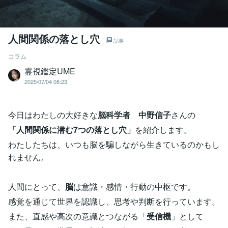
人間関係の落とし穴
記事
コラム
霊視鑑定UME
2025/07/04 08:23
今日はわたしの大好きな
脳科学者 中野信子
さんの
「人間関係に潜む7つの落とし穴」
を紹介します。
わたしたちは、いつも脳を騙しながら生きているのかもし
れません。
人間にとって、
脳
は意識・感情・行動の中枢です。
感覚を通じて世界を認識し、思考や判断を行っています。
また、直感や高次の意識とつながる「
受信機
」として