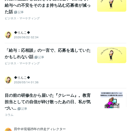
給与への不安をそのまま持ち込む応募者が減っ
た話
記事
ビジネス・マーケティング
◆りんこ◆
2026/06/22 02:34
「給与：応相談」の一言で、応募を逃していた
かもしれない話
記事
ビジネス・マーケティング
◆りんこ◆
2026/05/14 01:36
目の前の研修生から届いた『クレーム』。教育
担当としての自信が砕け散ったあの日、私が気
づい...
記事
コラム
田中＠現場25年の伴走ディレクター