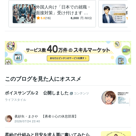
外国人向け「日本での就職・
人事
ビジネス・クリエイティブツール
面接対策」受け付けます 日
動を
WordPress:3年
Excel:20年
Google スプレッドシート:4年
本の就職・面接を成功させる
なた
5.0
(16)
6,000
円
/60分
5.0
Google ドキュメント:2年
PowerPoint:20年
Word:15年
サポート!
て、
す
得意分野
学習指導・資格・キャリア相談
転職相談
学歴
青山学院大学
2009年3月 ~ 2013年2月
語学力
英語
ビジネスレベル
このブログを見た人にオススメ
ボイスサンプル２ 公開しました
コンテンツ
ライフスタイル
眞紗矢・まさや 【勇者☆心の休息部屋】
2026/07/24 23:40
昇給の仕組みと目安を求人票に書いてみたら、