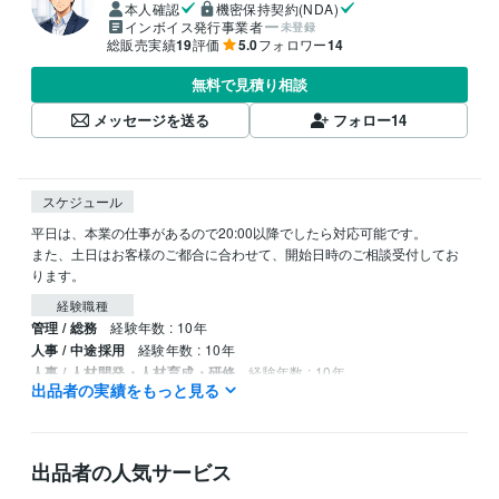
本人確認
機密保持契約(NDA)
インボイス発行事業者
未登録
総販売実績
19
評価
5.0
フォロワー
14
無料で見積り相談
メッセージを送る
フォロー
14
スケジュール
平日は、本業の仕事があるので20:00以降でしたら対応可能です。

また、土日はお客様のご都合に合わせて、開始日時のご相談受付してお
ります。
経験職種
管理 / 総務
経験年数 : 10年
人事 / 中途採用
経験年数 : 10年
人事 / 人材開発・人材育成・研修
経験年数 : 10年
出品者の実績をもっと見る
資格・検定
日商簿記検定2級
取得年 : 2017年
出品者の人気サービス
プログラミング言語・フレームワーク
Python:1年