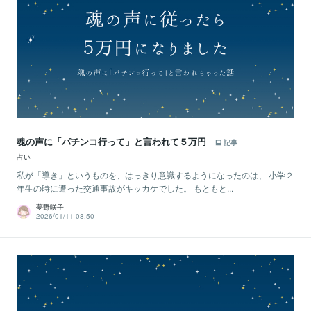
魂の声に「パチンコ行って」と言われて５万円
記事
占い
私が「導き」というものを、はっきり意識するようになったのは、 小学２
年生の時に遭った交通事故がキッカケでした。 もともと...
夢野咲子
2026/01/11 08:50