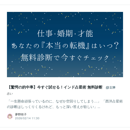
【驚愕の的中率】今すぐ試せる！インド占星術 無料診断
記事
占い
「一生懸命頑張っているのに、なぜか空回りしてしまう…」 「西洋占星術
の診断はしっくりくるけれど、もっと深い答えが欲しい」...
夢野咲子
2026/02/14 11:30