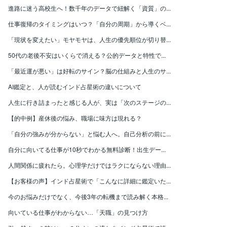
進路に迷う高校生へ！数千年のデータで紐解く「資質」の...
仕事復帰のタイミングはいつ？「自分の周期」から導くベ...
「現状を変えたい」モヤモヤは、人生の優先順位が切り替...
50代の老後不安はいくらで消える？公的データと特性で...
「最近運が悪い」は好転のサイン？脳の仕組みと人生のサ...
AI鑑定と、人が読むインド占星術の違いについて
人生に行き詰まったと感じる人が、実は「次のステージの...
【的中例】産休後の悩み、職場に味方は現れる？
「自分の強みが分からない」と悩む人へ。自己分析の前に...
自分に向いてる仕事が10秒でわかる無料診断！出生デー...
人間関係に疲れたら。心理学だけではラクにならない理由...
【お客様の声】インド占星術で「こんなに詳細に鑑定いた...
今のお悩みだけでなく、今後3年の転機まで読み解く本格...
向いている仕事がわからない…「天職」の見つけ方