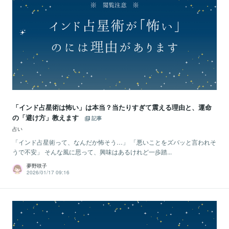
「インド占星術は怖い」は本当？当たりすぎて震える理由と、運命
の「避け方」教えます
記事
占い
「インド占星術って、なんだか怖そう…」 「悪いことをズバッと言われそ
うで不安」 そんな風に思って、興味はあるけれど一歩踏...
夢野咲子
2026/01/17 09:16