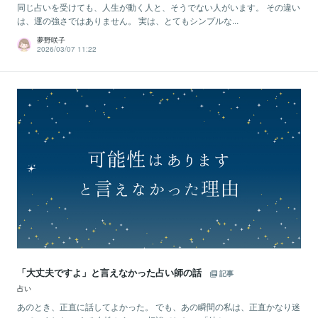
同じ占いを受けても、人生が動く人と、そうでない人がいます。 その違い
は、運の強さではありません。 実は、とてもシンプルな...
夢野咲子
2026/03/07 11:22
「大丈夫ですよ」と言えなかった占い師の話
記事
占い
あのとき、正直に話してよかった。 でも、あの瞬間の私は、正直かなり迷