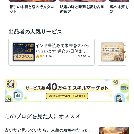
相手の本音と恋の行方タロ
結婚の縁と時期を読む占星
魂の本質を思
ット
得意分野
術鑑定
定
占い
タロット占いとカウンセリングで導きます
開運タロット♡今必
要なメッセージをお届け
インド星読みで未来をズバッと占います
出品者の人気サービス
インド星読みで未来をズバッ
イン
と占います 運命の日付まで
越し
丸見えのインド占星術☆
住ま
5.0
(210)
3,500
円
5.0
入の
定
このブログを見た人にオススメ
占いだと思っていたら、人生の攻略本だった。