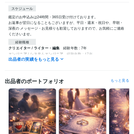
スケジュール
鑑定のお申込みは24時間・365日受け付けております。

お返事が翌日になることもございますが、平日・週末・祝日や、早朝・
深夜の メッセージ・お見積りも歓迎しておりますので、お気軽にご連絡
くださいませ。
経験職種
クリエイター / ライター・編集
経験年数 : 7年
エンジニア / システムエンジニア
経験年数 : 17年
出品者の実績をもっと見る
PM・PO・ディレクター / プロジェクトリーダー
経験年数 : 10年
管理 / 経理
経験年数 : 6年
ライフスタイル・その他 / 占い師
経験年数 : 12年
出品者のポートフォリオ
もっと見る
受賞歴
『復縁の教科書』サイトの占い記事を監修
「12星座×4血液型で解
読！当たる恋愛占い 相性診断大全」著
スピリチュアル記事連載（心
の整え方）
鑑定文の書き方と構成ワーク講座
資格・検定
メンタル心理カウンセラー
取得年 : 2023年
ビジネス・クリエイティブツール
STORES:2年
Canva:4年