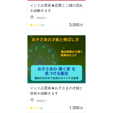
インド占星術★恋愛とご縁の流れ
を紐解きます
夢野咲子
3,000
4.9
円
(13)
インド占星術★お子さまの才能と
使命を紐解きます
夢野咲子
1,500
5.0
円
(4)