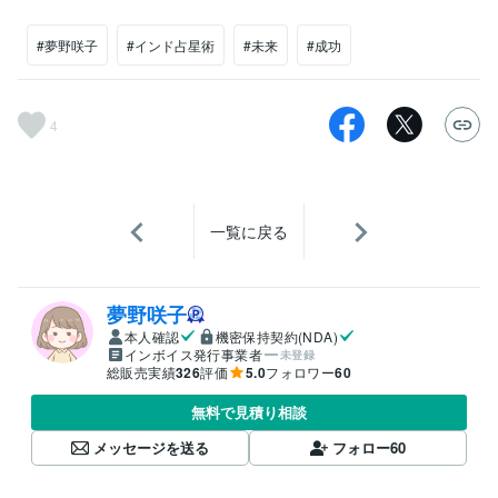
#夢野咲子
#インド占星術
#未来
#成功
4
一覧に戻る
夢野咲子
本人確認
機密保持契約(NDA)
インボイス発行事業者
未登録
総販売実績
326
評価
5.0
フォロワー
60
無料で見積り相談
メッセージを送る
フォロー
60