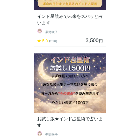
インド星読みで未来をズバッと占
います
夢野咲子
3,500
5.0
円
(210)
お試し版★インド占星術で占いま
す
夢野咲子