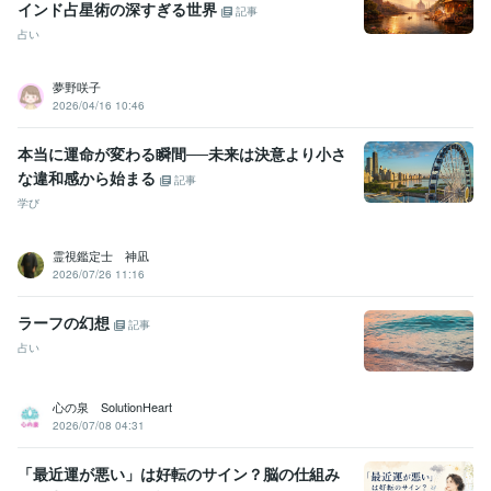
インド占星術の深すぎる世界
記事
占い
夢野咲子
2026/04/16 10:46
本当に運命が変わる瞬間──未来は決意より小さ
な違和感から始まる
記事
学び
霊視鑑定士 神凪
2026/07/26 11:16
ラーフの幻想
記事
占い
心の泉 SolutionHeart
2026/07/08 04:31
「最近運が悪い」は好転のサイン？脳の仕組み