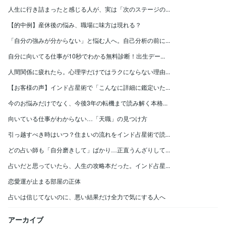
人生に行き詰まったと感じる人が、実は「次のステージの...
【的中例】産休後の悩み、職場に味方は現れる？
「自分の強みが分からない」と悩む人へ。自己分析の前に...
自分に向いてる仕事が10秒でわかる無料診断！出生デー...
人間関係に疲れたら。心理学だけではラクにならない理由...
【お客様の声】インド占星術で「こんなに詳細に鑑定いた...
今のお悩みだけでなく、今後3年の転機まで読み解く本格...
向いている仕事がわからない…「天職」の見つけ方
引っ越すべき時はいつ？住まいの流れをインド占星術で読...
どの占い師も「自分磨きして」ばかり…正直うんざりして...
占いだと思っていたら、人生の攻略本だった。インド占星...
恋愛運が止まる部屋の正体
占いは信じてないのに、悪い結果だけ全力で気にする人へ
アーカイブ