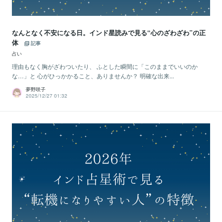
なんとなく不安になる日。インド星読みで見る“心のざわざわ”の正
体
記事
占い
理由もなく胸がざわついたり、 ふとした瞬間に「このままでいいのか
な…」と 心がひっかかること、ありませんか？ 明確な出来...
夢野咲子
2025/12/27 01:32