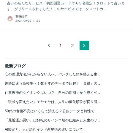
占いの新たなサービス「初回開運カード付★５名限定！タロットで占いま
す」がリリースされました！このサービスでは、タロットカ...
夢野咲子
2024/09/26 11:52
1
2
3
最新ブログ
心の整理方法がわからない人へ。パンクした頭を整える東...
進路に迷う高校生へ！数千年のデータで紐解く「資質」の...
仕事復帰のタイミングはいつ？「自分の周期」から導くベ...
「現状を変えたい」モヤモヤは、人生の優先順位が切り替...
50代の老後不安はいくらで消える？公的データと特性で...
「最近運が悪い」は好転のサイン？脳の仕組みと人生のサ...
AI鑑定と、人が読むインド占星術の違いについて