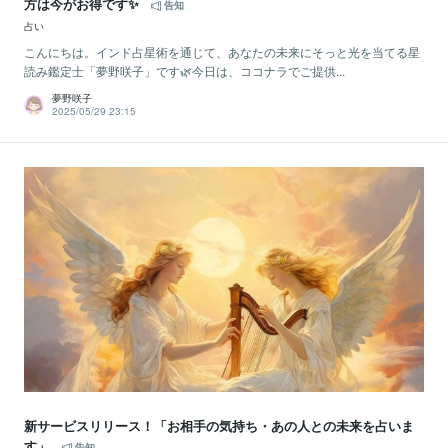
方は今がお得です✨
告知
占い
こんにちは。インド占星術を通じて、あなたの未来にそっと光を当てる星
読み鑑定士「夢野咲子」です🌿今日は、ココナラでご提供...
夢野咲子
2025/05/29 23:15
新サービスリリース！「お相手の気持ち・あの人との未来を占いま
す」
告知