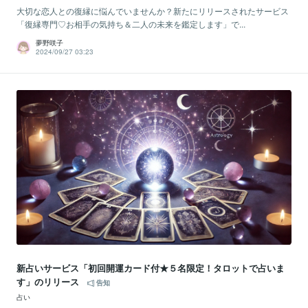
大切な恋人との復縁に悩んでいませんか？新たにリリースされたサービス
「復縁専門♡お相手の気持ち＆二人の未来を鑑定します」で...
夢野咲子
2024/09/27 03:23
新占いサービス「初回開運カード付★５名限定！タロットで占いま
す」のリリース
告知
占い