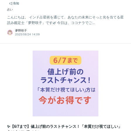
告知
占い
こんにちは。 インド占星術を通じて、あなたの未来にそっと光を当てる星
読み鑑定士「夢野咲子」です🌿 今日は、ココナラでご...
夢野咲子
2025/08/24 14:09
✨【6/7まで】値上げ前のラストチャンス！「本質だけ視てほしい」