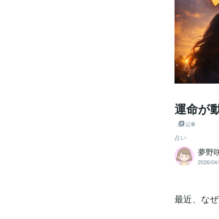
運命が
記事
占い
夢野
2026/04/
最近、なぜ