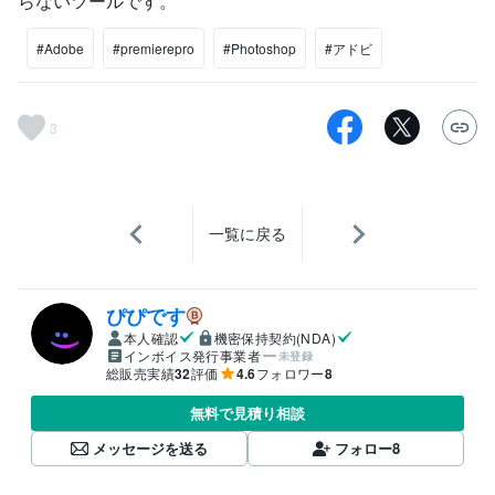
らないツールです。
#Adobe
#premierepro
#Photoshop
#アドビ
3
一覧に戻る
ぴぴです
本人確認
機密保持契約(NDA)
インボイス発行事業者
未登録
総販売実績
32
評価
4.6
フォロワー
8
無料で見積り相談
メッセージを送る
フォロー
8