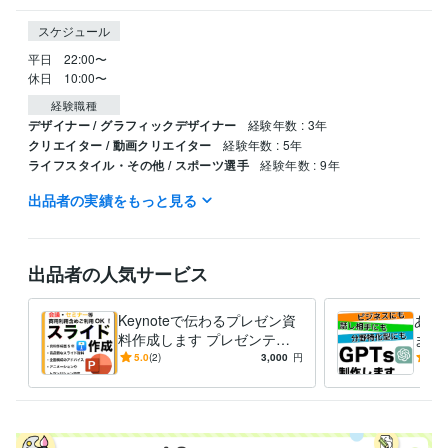
スケジュール
平日　22:00〜

休日　10:00〜
経験職種
デザイナー / グラフィックデザイナー
経験年数 : 3年
クリエイター / 動画クリエイター
経験年数 : 5年
ライフスタイル・その他 / スポーツ選手
経験年数 : 9年
出品者の実績をもっと見る
得意分野
生成AI活用・開発・制作
AIについてゼロから詳しく解説
出品者の人気サービス
Keynoteで伝わるプレゼン資
あな
料作成します プレゼンテー
ます
ション資料をプロのクオリテ
ムG
5.0
(2)
3,000
円
5.0
ィで作成いたします。