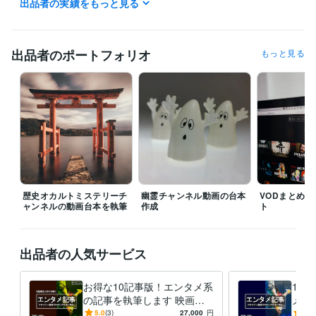
出品者の実績をもっと見る
受賞歴
オカルト記事
大手映画サイトでの記事執筆
雑学・歴史サイトでの記
事執筆
ジュエリーブランド記事
個人様の映画ブログ記事
韓国ドラ
マ考察記事（個人様ブログ）
ブライダルジュエリーの記事
Youtube
出品者のポートフォリオ
もっと見る
動画の台本執筆
資格・検定
マイクロソフト オフィス スペシャリスト（MOS）
取得年 : 2011年
色彩検定3級
取得年 : 1998年
ビジネス・クリエイティブツール
WordPress:7年
Excel:20年
Google サイト:20年
Google スプレッドシート:7年
Google ドキュメント:7年
Word:20年
GIMP:5年
Inkscape:1年
Canva:3年
歴史オカルトミステリーチ
幽霊チャンネル動画の台本
VODまとめ
ャンネルの動画台本を執筆
作成
ト
得意分野
ライティング・翻訳
エンタメライティング
ジュエリー関連記事
観
光記事
エンタメ
ジュエリー
観光
出品者の人気サービス
デザイン制作
ブログのアイキャッチ画像制作
お得な10記事版！エンタメ系
1記
語学力
の記事を執筆します 映画・
メ記
英語
日常会話レベル
アニメ・ドラマ・音楽等、エ
アニ
5.0
(3)
27,000
円
5.0