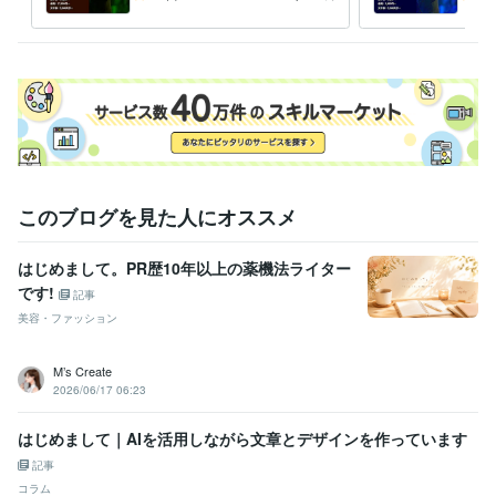
ンタメ記事執筆に特化！
対応
このブログを見た人にオススメ
はじめまして。PR歴10年以上の薬機法ライター
です!
記事
美容・ファッション
M’s Create
2026/06/17 06:23
はじめまして｜AIを活用しながら文章とデザインを作っています
記事
コラム