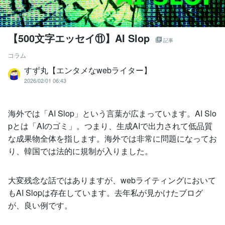
【500文字エッセイ⑪】AI Slop
記事
コラム
すず丸【エンタメなwebライター】
2026/02/01 06:43
海外では「AI Slop」という言葉が広まっています。AI Slo
pとは「AIのゴミ」。つまり、生成AIで出力されて低品質
な成果物全体を指します。海外では非常に問題になってお
り、韓国では法的に規制が入りました。
大変残念な話ではありますが、webライティングにおいて
もAI Slopは存在しています。去年私が見かけたブログ
が、良い例です。