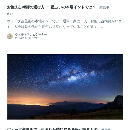
お抱え占術師の選び方 ー 星占いの本場インドでは？
記事
占い
ヴェーダ占星術の本場インドでは、通常一家に一人、お抱え占術師がいま
す。大抵は親の代から長年お世話になっていることが多く、...
ウェルネスナビゲーター
2024/11/19 02:20
ヴェーダ占星術で、生まれた時に昇る星座が語るもの
記事