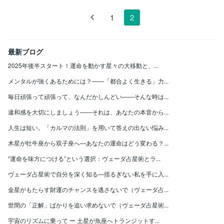
1
2
最新ブログ
2025年後半スタート！運命を動かす星々の大移動と、...
メンタルが強くあるためには？——「都合よく生きる」力...
毎日頑張って頑張って、なんだかしんどい——そんな時は...
違和感を大切にしましょう——それは、あなたの本音から...
人生は短い。「カルマの法則」を用いて答えの出ない悩み...
木星が牡牛座から双子座へ—あなたの運命はどう変わる？...
“運命を味方につける”という選択：ヴェーダ占星術とラ...
ヴェーダ占星術で自分を深く知る—揺るぎない私を手に入...
金星がもたらす財運のチャンスを逃さないで（ヴェーダ占...
世間の「正解」ばかりを追い求めないで（ヴェーダ占星術...
宇宙のリズムに乗って ー 土星が魚座へトランジットす...