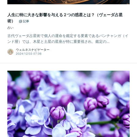
人生に特に大きな影響を与える２つの惑星とは？（ヴェーダ占星
術）
記事
占い
古代ヴェーダ占星術で個人の運命を鑑定する要素であるパンチャンガ（イ
ンド暦）では、木星と土星の星座が特に重要視され、鑑定の...
ウェルネスナビゲーター
2024/12/03 07:06