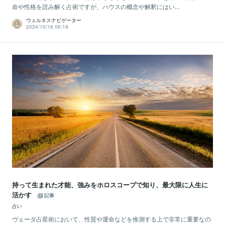
命や性格を読み解く占術ですが、ハウスの概念や解釈にはい...
ウェルネスナビゲーター
2024/10/16 06:19
持って生まれた才能、強みをホロスコープで知り、最大限に人生に
活かす
記事
占い
ヴェーダ占星術において、性質や運命などを推測する上で非常に重要なの